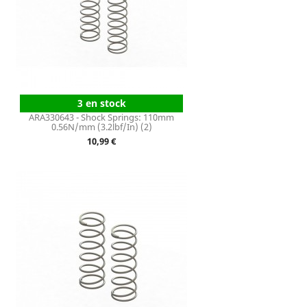
3 en stock
ARA330643 - Shock Springs: 110mm
0.56N/mm (3.2lbf/In) (2)
Prix
10,99 €