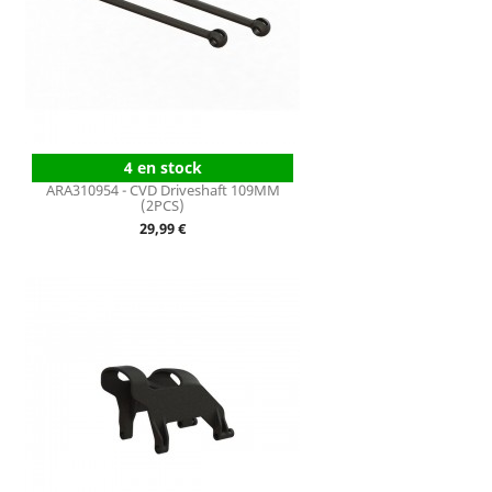
4 en stock
ARA310954 - CVD Driveshaft 109MM
(2PCS)
Prix
29,99 €