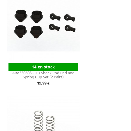
14 en stock
ARA330608 - HD Shock Rod End and
Spring Cup Set (2 Pairs)
Prix
19,99 €