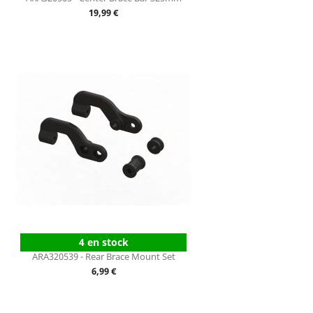
Prix
19,99 €
4 en stock
ARA320539 - Rear Brace Mount Set
Prix
6,99 €