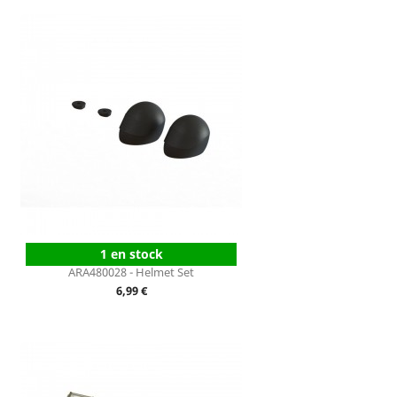
1 en stock
ARA480028 - Helmet Set
Prix
6,99 €