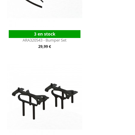
3 en stock
ARA320543 - Bumper Set
Prix
29,99 €