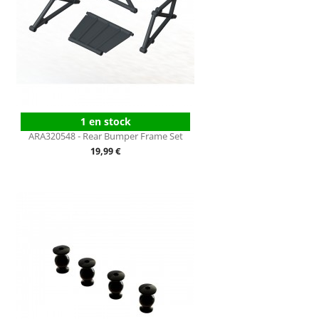
1 en stock
ARA320548 - Rear Bumper Frame Set
Prix
19,99 €