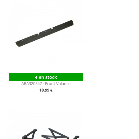
4 en stock
ARA320547 - Front Valance
Prix
10,99 €