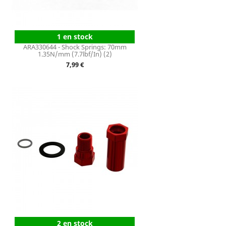
1 en stock
ARA330644 - Shock Springs: 70mm
1.35N/mm (7.7lbf/In) (2)
Prix
7,99 €
2 en stock