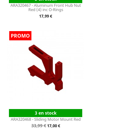
ARA320467 - Aluminum Front Hub Nut
Red (4) inc O-Rings
Prix
17,99 €
3 en stock
ARA320468 - Sliding Motor Mount Red
Prix
33,99 €
Prix
17,00 €
de
base