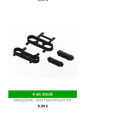
4 en stock
ARA320546 - Skid Plate Mount Set
Prix
9,99 €