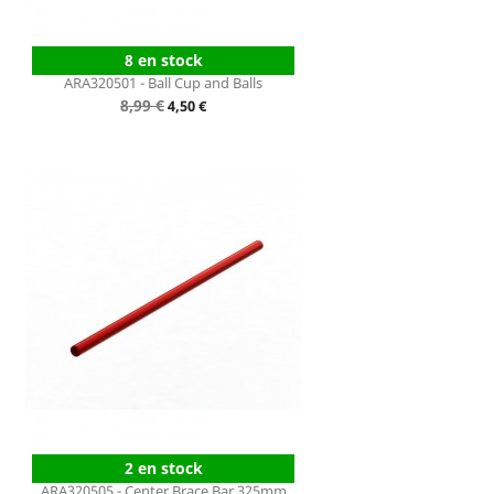
8 en stock
ARA320501 - Ball Cup and Balls
Prix
8,99 €
Prix
4,50 €
de
base
2 en stock
ARA320505 - Center Brace Bar 325mm