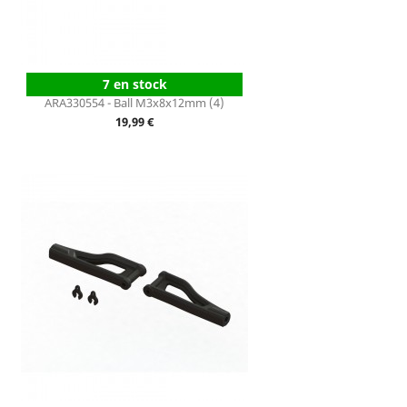
7 en stock
ARA330554 - Ball M3x8x12mm (4)
Prix
19,99 €