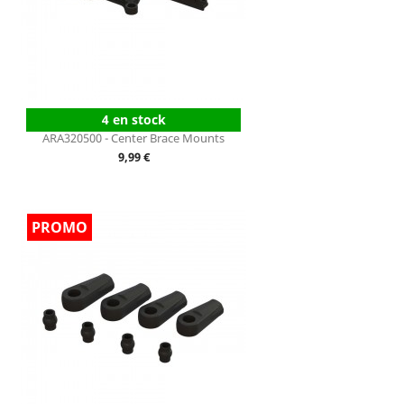
4 en stock
ARA320500 - Center Brace Mounts
Prix
9,99 €