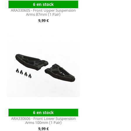
6 en stock
ARA330605 - Front Upper Suspension
Arms 87mm (1 Pair)
Prix
9,99 €
6 en stock
ARA330606 - Front Lower Suspension
Arms 100mm (1 Pair)
Prix
9,99 €