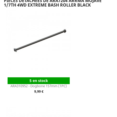
PIÈCES DÉTACHÉES DE ARA7204 ARRMA MOJAVE
1/7TH 4WD EXTREME BASH ROLLER BLACK
5 en stock
ARA310952 - Dogbone 157mm (1PC)
Prix
9,99 €