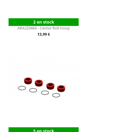
2 en stock
ARA320466 - Center Roll Hoop
Prix
13,99 €
5 en stock