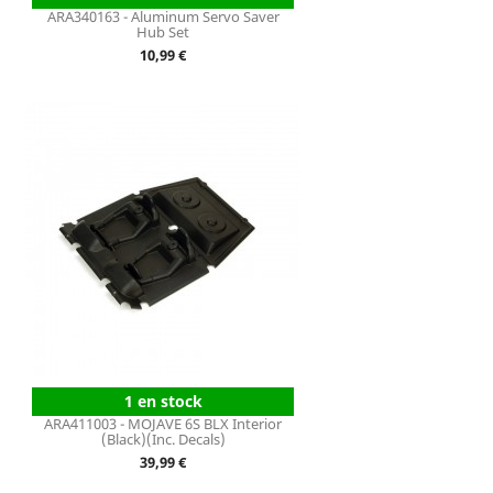
ARA340163 - Aluminum Servo Saver
Hub Set
Prix
10,99 €
1 en stock
ARA411003 - MOJAVE 6S BLX Interior
(Black)(Inc. Decals)
Prix
39,99 €