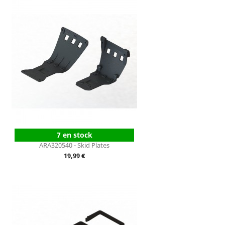
7 en stock
ARA320540 - Skid Plates
Prix
19,99 €