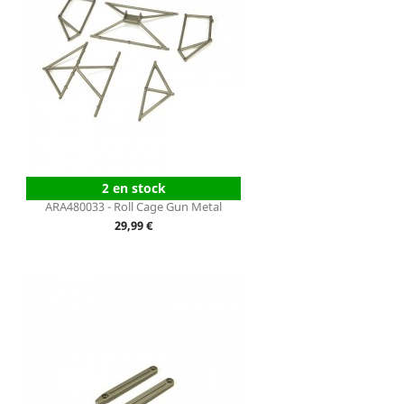
2 en stock
ARA480033 - Roll Cage Gun Metal
Prix
29,99 €