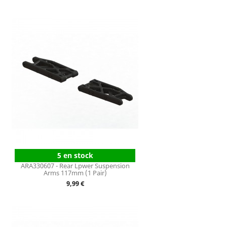
5 en stock
ARA330607 - Rear Lpwer Suspension
Arms 117mm (1 Pair)
Prix
9,99 €