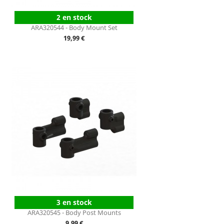
2 en stock
ARA320544 - Body Mount Set
Prix
19,99 €
3 en stock
ARA320545 - Body Post Mounts
Prix
9,99 €