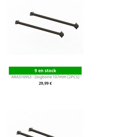
9 en stock
ARA310953 - Dogbone 107mm (2PCS)
Prix
29,99 €