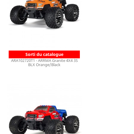
Sorti du catalogue
ARA102720T1 - ARRMA Granite 4X4 3S
BLX Orange/Black