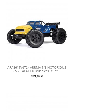
ARA8611V6T2 - ARRMA 1/8 NOTORIOUS
6S V6 4X4 BLX Brushless Stunt...
Prix
699,99 €