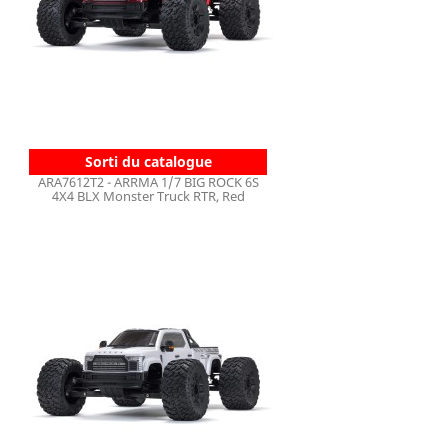
Sorti du catalogue
ARA7612T2 - ARRMA 1/7 BIG ROCK 6S
4X4 BLX Monster Truck RTR, Red