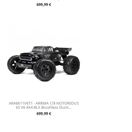
Prix
699,99 €
ARA8611V6T1 - ARRMA 1/8 NOTORIOUS
6S V6 4X4 BLX Brushless Stunt...
Prix
699,99 €