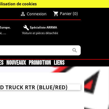
lisation de cookies
shopping_cart

Panier
(0)
Connexion
build
Europe.
Spécialiste ARRMA
 ....
Voiture et pièces détachée

ES
NOUVEAUX
PROMOTION
LIENS
ED TRUCK RTR (BLUE/RED)