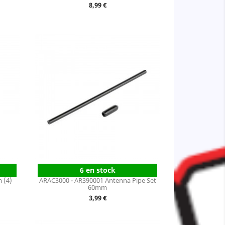
Prix
8,99 €
6 en stock
 (4)
ARAC3000 - AR390001 Antenna Pipe Set
60mm
Prix
3,99 €