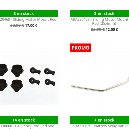
3 en stock
3 en stock
20468 - Sliding Motor Mount Red
ARA320469 - Sliding Motor Mount 
Red (25.4mm)
Prix
33,99 €
Prix
17,00 €
Prix
23,99 €
Prix
12,00 €
de
de
base
base
14 en stock
7 en stock
330608 - HD Shock Rod End and
ARA330636 - Narrow Sway Bar 2