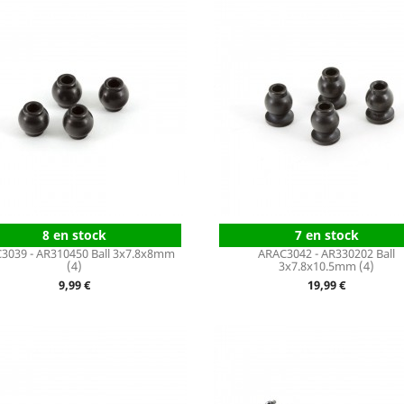
8 en stock
7 en stock
3039 - AR310450 Ball 3x7.8x8mm
ARAC3042 - AR330202 Ball
(4)
3x7.8x10.5mm (4)
Prix
Prix
9,99 €
19,99 €