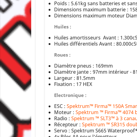
Poids : 5.61kg sans batteries et san
Dimensions maximum batterie : 15
Dimensions maximum moteur Diamè
Huiles :
Huiles amortisseurs Avant : 1.300cSt
Huiles différentiels Avant : 80.000cS
Roues :
Diamètre pneus : 169mm
Diamètre jante : 97mm intérieur - 
Largeur : 81.5mm
Fixation : 17 HEX
Electronique :
ESC :
Spektrum™ Firma™ 150A Smart
Moteur :
Spektrum ™ Firma™ 4074 b
Radio :
Spektrum ™ SLT3™ à 3 canau
Récepteur :
Spektrum ™ SR315 doubl
Servo : Spektrum S665 Waterproof*
4x Piles AA pour l'émetteur