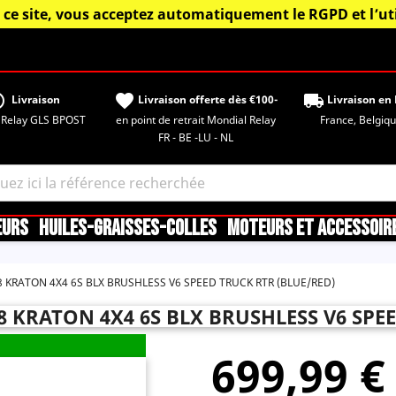
 ce site, vous acceptez automatiquement le RGPD et l’uti
tisfied
favorite
local_shipping
Livraison
Livraison offerte dès €100-
Livraison en 
 Relay GLS BPOST
en point de retrait Mondial Relay
France, Belgique,
FR - BE -LU - NL
EURS
HUILES-GRAISSES-COLLES
MOTEURS ET ACCESSOIR
 KRATON 4X4 6S BLX BRUSHLESS V6 SPEED TRUCK RTR (BLUE/RED)
8 KRATON 4X4 6S BLX BRUSHLESS V6 SPE
699,99 €