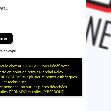
V6T4
nier
re envoyé
icule chez RC FASTCAR, vous bénéficiez :
ferte en point de retrait Mondial Relay
z RC FASTCAR sur plusieurs points esthétiques
et techniques
iel pendant 1an sur les pièces détachées
huiles TORNADO et colles CYBERBOND