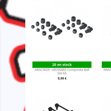
20 en stock
ARAC3029 - AR330483 Composite Ball
ARAC
Set 6S
Prix
9,99 €