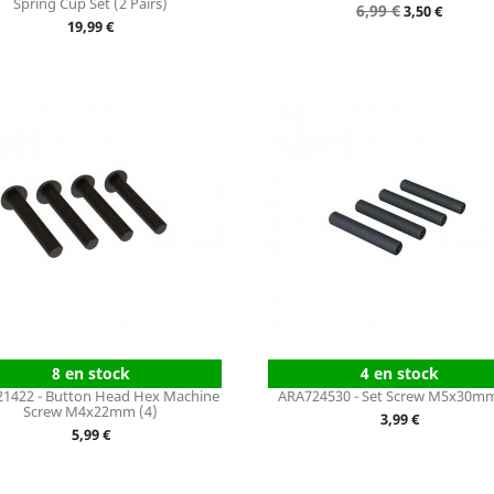
Spring Cup Set (2 Pairs)
Prix
6,99 €
Prix
3,50 €
Prix
19,99 €
de
base
8 en stock
4 en stock
1422 - Button Head Hex Machine
ARA724530 - Set Screw M5x30mm
Screw M4x22mm (4)
Prix
3,99 €
Prix
5,99 €