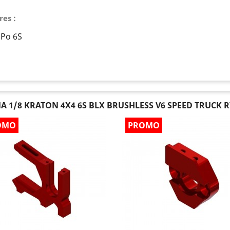
es :
iPo 6S
A 1/8 KRATON 4X4 6S BLX BRUSHLESS V6 SPEED TRUCK R