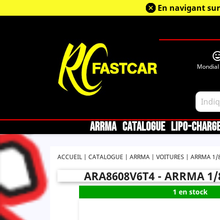
En navigant sur
sentiment_very_sa
Mondial
ARRMA
CATALOGUE
LIPO-CHARG
ACCUEIL
CATALOGUE
ARRMA
VOITURES
ARRMA 1/8
ARA8608V6T4 - ARRMA 1/
1 en stock