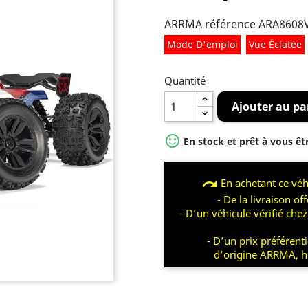
ARRMA référence ARA8608
Mode D'emploi
Vue Éclatée
Quantité
Ajouter au pa

En stock et prêt à vous êt
redo
En achetant ce véh
- De la livraison of
- D’un véhicule vérifié che
- D’un prix préférent
d’origine ARRMA, 