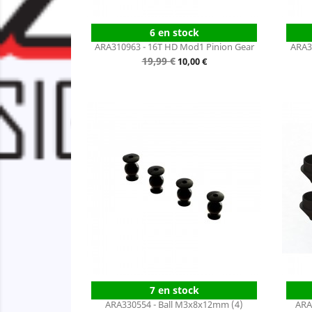
6 en stock
ARA310963 - 16T HD Mod1 Pinion Gear
ARA3
Prix
19,99 €
Prix
10,00 €
de
base
7 en stock
ARA330554 - Ball M3x8x12mm (4)
ARA