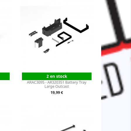
2 en stock
ARAC3095 - AR320351 Battery Tray
Large Outcast
Prix
19,99 €