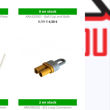
8 en stock
Plate
ARA320501 - Ball Cup and Balls
Prix
8,99 €
Prix
4,50 €
de
base
2 en stock
.9mm
ARA390292 - IC5 Loop Connector