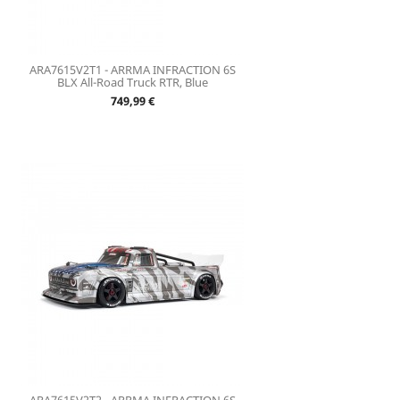
ARA7615V2T1 - ARRMA INFRACTION 6S
BLX All-Road Truck RTR, Blue
Prix
749,99 €