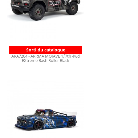
Sorti du catalogue
ARA7204 - ARRMA MOJAVE 1/7th 4wd
EXtreme Bash Roller Black