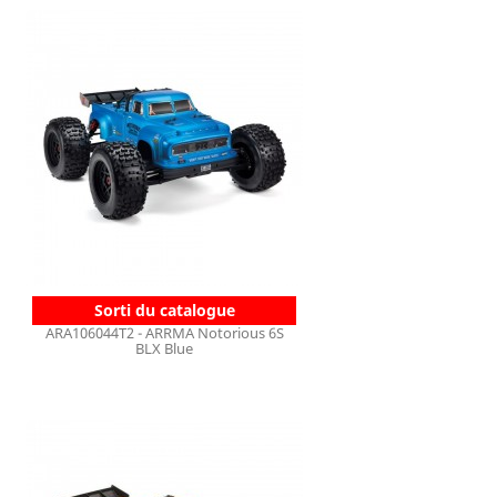
Sorti du catalogue
ARA106044T2 - ARRMA Notorious 6S
BLX Blue