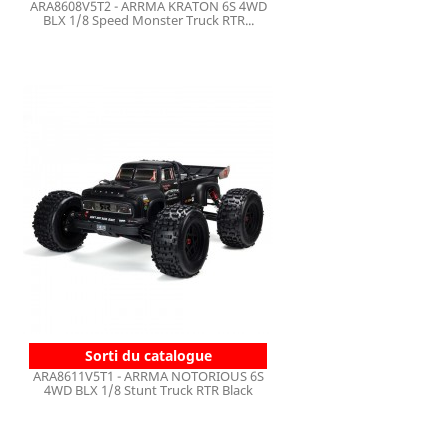
ARA8608V5T2 - ARRMA KRATON 6S 4WD
BLX 1/8 Speed Monster Truck RTR...
Sorti du catalogue
ARA8611V5T1 - ARRMA NOTORIOUS 6S
4WD BLX 1/8 Stunt Truck RTR Black