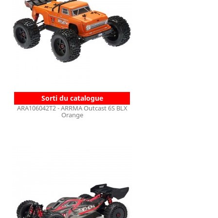
Sorti du catalogue
ARA106042T2 - ARRMA Outcast 6S BLX
Orange