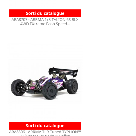
Sorti du catalogue
ARA8707 - ARRMA 1/8 TALION 6S BLX
4WD EXtreme Bash Speed...
Sorti du catalogue
ARA8306 - ARRMA TLR Tuned TYPHON™