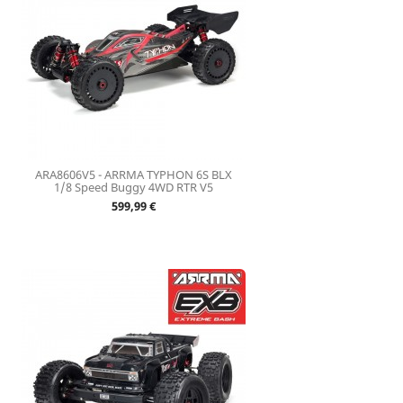
ARA8606V5 - ARRMA TYPHON 6S BLX
1/8 Speed Buggy 4WD RTR V5
Prix
599,99 €