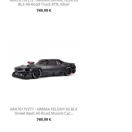
ARA7615V2T2 - ARRMA INFRACTION 6S
BLX All-Road Truck RTR, Silver
Prix
749,99 €
ARA7617V2T1 - ARRMA FELONY 6S BLX
Street Bash All-Road Muscle Car...
Prix
749,99 €