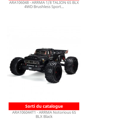
ARA106048 - ARRMA 1/8 TALION 6S BLX
4WD Brushless Sport...
Sorti du catalogue
ARA106044T1 - ARRMA Notorious 6S
BLX Black