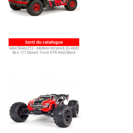
Sorti du catalogue
ARA7604V2T2 - ARRMA MOJAVE 6S 4WD
BLX 1/7 Desert Truck RTR Red/Black