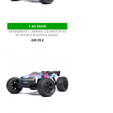
1 en stock
ARA8608V6T1 - ARRMA 1/8 KRATON 6S
V6 4X4 BLX Brushless Speed...
Prix
699,99 €