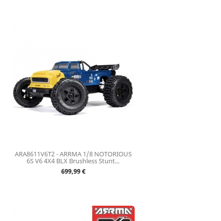
ARA8611V6T2 - ARRMA 1/8 NOTORIOUS
6S V6 4X4 BLX Brushless Stunt...
Prix
699,99 €