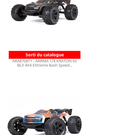
Sorti du catalogue
ARA8708T1 - ARRMA 1/8 KRATON 6S
BLX 4X4 EXtreme Bash Speed...