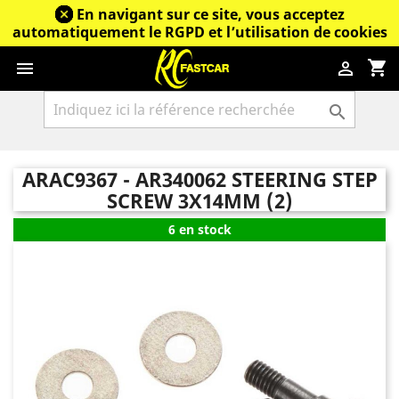
En navigant sur ce site, vous acceptez
automatiquement le RGPD et l’utilisation de cookies
shopping_cart



ARAC9367 - AR340062 STEERING STEP
SCREW 3X14MM (2)
6 en stock