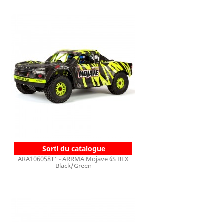
Sorti du catalogue
ARA106058T1 - ARRMA Mojave 6S BLX
Black/Green