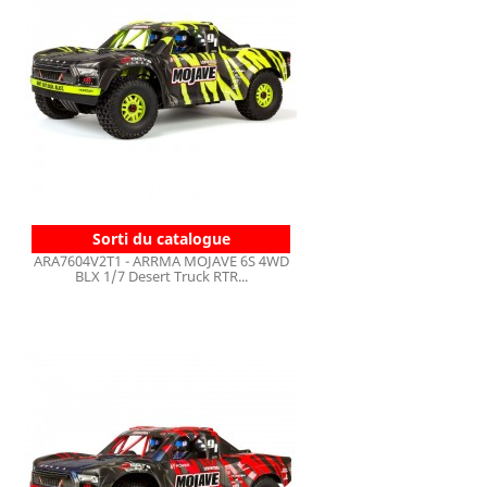
Sorti du catalogue
ARA7604V2T1 - ARRMA MOJAVE 6S 4WD
BLX 1/7 Desert Truck RTR...