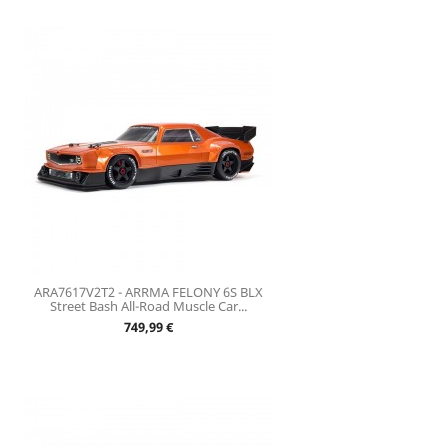
ARA7617V2T2 - ARRMA FELONY 6S BLX
Street Bash All-Road Muscle Car...
Prix
749,99 €