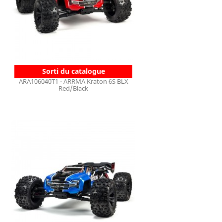
Sorti du catalogue
ARA106040T1 - ARRMA Kraton 6S BLX
Red/Black