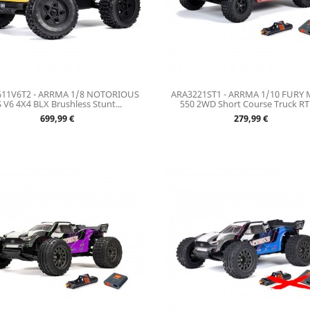
11V6T2 - ARRMA 1/8 NOTORIOUS
ARA3221ST1 - ARRMA 1/10 FURY
 V6 4X4 BLX Brushless Stunt...
550 2WD Short Course Truck RTR
Prix
Prix
699,99 €
279,99 €