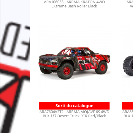
ARA106053 - ARRMA KRATON 4WD
ARA
EXtreme Bash Roller Black
4
Sorti du catalogue
ARA7604V2T2 - ARRMA MOJAVE 6S 4WD
ARA86
BLX 1/7 Desert Truck RTR Red/Black
BLX 