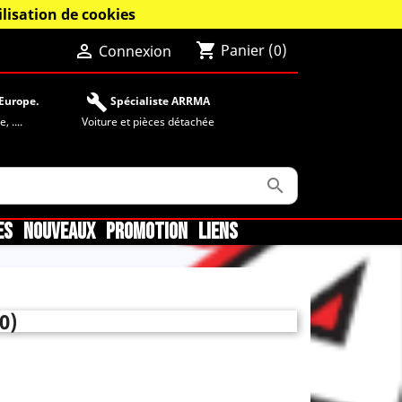
lisation de cookies
shopping_cart

Panier
(0)
Connexion
build
Europe.
Spécialiste ARRMA
 ....
Voiture et pièces détachée

ES
NOUVEAUX
PROMOTION
LIENS
0)