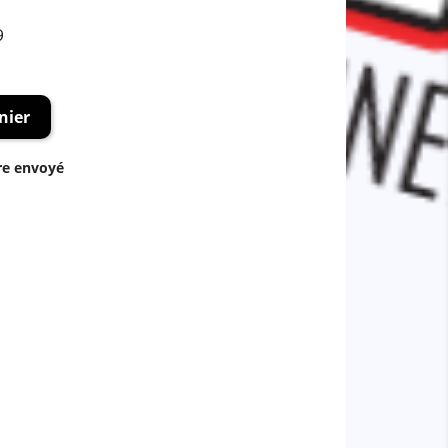
9
nier
re envoyé