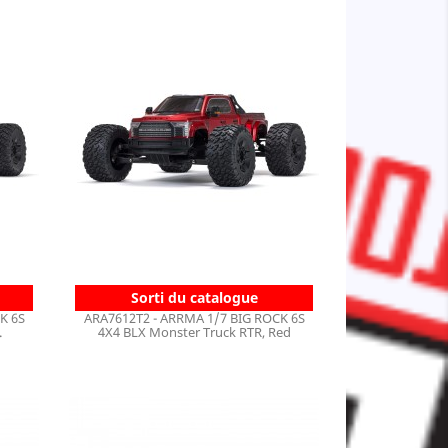
Sorti du catalogue
K 6S
ARA7612T2 - ARRMA 1/7 BIG ROCK 6S
.
4X4 BLX Monster Truck RTR, Red