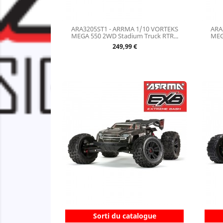
ARA3205ST1 - ARRMA 1/10 VORTEKS
ARA
MEGA 550 2WD Stadium Truck RTR...
MEG
Prix
249,99 €
Sorti du catalogue