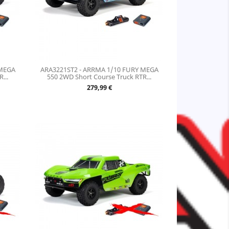
 MEGA
ARA3221ST2 - ARRMA 1/10 FURY MEGA
...
550 2WD Short Course Truck RTR...
Prix
279,99 €