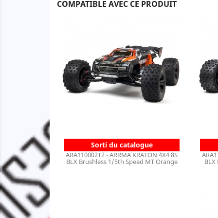
COMPATIBLE AVEC CE PRODUIT
Sorti du catalogue
ARA110002T2 - ARRMA KRATON 4X4 8S
ARA1
BLX Brushless 1/5th Speed MT Orange
BLX 