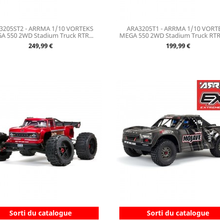
3205ST2 - ARRMA 1/10 VORTEKS
ARA3205T1 - ARRMA 1/10 VORT
A 550 2WD Stadium Truck RTR...
MEGA 550 2WD Stadium Truck RTR,
Prix
Prix
249,99 €
199,99 €
Sorti du catalogue
Sorti du catalogue