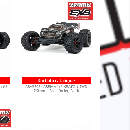
Sorti du catalogue
k 6S
ARA5208 - ARRMA 1/5 KRATON 4WD
.
EXtreme Bash Roller, Black