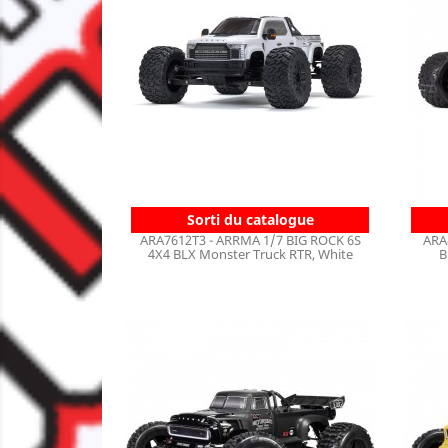
Sorti du catalogue
ARA7612T3 - ARRMA 1/7 BIG ROCK 6S
ARA
4X4 BLX Monster Truck RTR, White
B