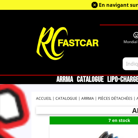
En navigant sur
sentiment_very_sa
Mondial
ARRMA
CATALOGUE
LIPO-CHARG
ACCUEIL
CATALOGUE
ARRMA
PIÈCES DÉTACHÉES
A
7 en stock