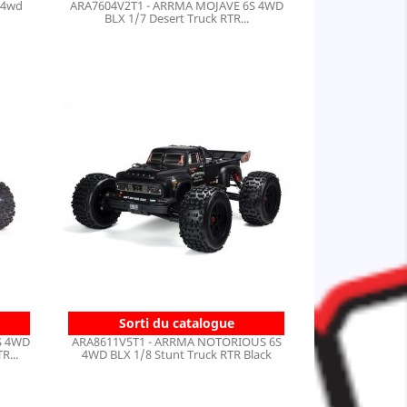
 4wd
ARA7604V2T1 - ARRMA MOJAVE 6S 4WD
BLX 1/7 Desert Truck RTR...
Sorti du catalogue
S 4WD
ARA8611V5T1 - ARRMA NOTORIOUS 6S
R...
4WD BLX 1/8 Stunt Truck RTR Black