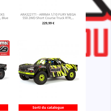
EKS
ARA3221T1 - ARRMA 1/10 FURY MEGA
 Blue
550 2WD Short Course Truck RTR,...
Prix
229,99 €
Sorti du catalogue