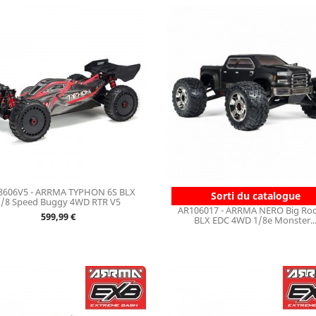
8606V5 - ARRMA TYPHON 6S BLX
Sorti du catalogue
1/8 Speed Buggy 4WD RTR V5
AR106017 - ARRMA NERO Big Roc
Prix
599,99 €
BLX EDC 4WD 1/8e Monster..