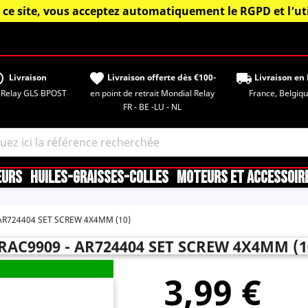
 ce site, vous acceptez automatiquement le RGPD et l’uti
tisfied
favorite
local_shipping
Livraison
Livraison offerte dès €100-
Livraison en 
 Relay GLS BPOST
en point de retrait Mondial Relay
France, Belgique,
FR - BE -LU - NL
EURS
HUILES-GRAISSES-COLLES
MOTEURS ET ACCESSOIR
AR724404 SET SCREW 4X4MM (10)
RAC9909 - AR724404 SET SCREW 4X4MM (1
3,99 €