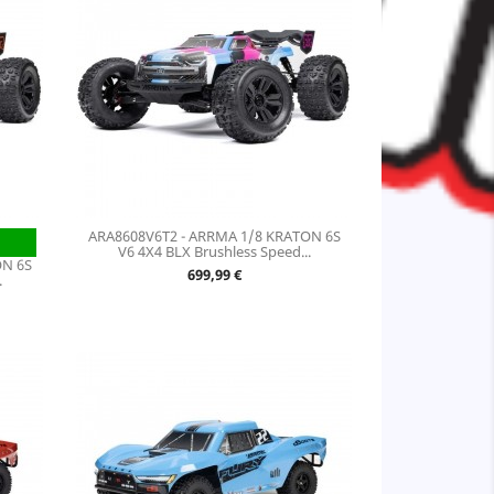
ARA8608V6T2 - ARRMA 1/8 KRATON 6S
V6 4X4 BLX Brushless Speed...
ON 6S
Prix
699,99 €
.