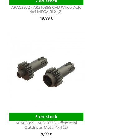
2 en stock
ARAC3972 - AR310868 CVD Wheel Axle
4x4 MEGA BLX (2)
Prix
19,99 €
5 en stock
ARAC3999 - AR310775 Differential
Outdrives Metal 4x4 (2)
Prix
9,99 €