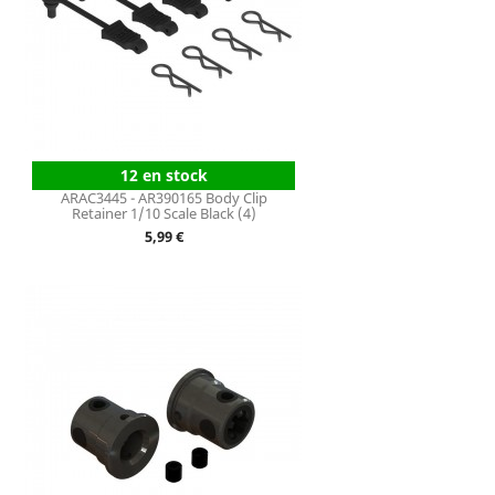
12 en stock
ARAC3445 - AR390165 Body Clip
Retainer 1/10 Scale Black (4)
Prix
5,99 €