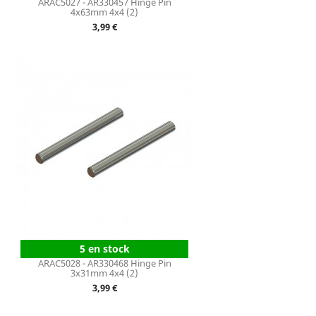
ARAC5027 - AR330457 Hinge Pin
4x63mm 4x4 (2)
Prix
3,99 €
5 en stock
ARAC5028 - AR330468 Hinge Pin
3x31mm 4x4 (2)
Prix
3,99 €