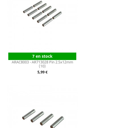
7 en stock
ARAC8003 - AR713028 Pin 2.5x12mm
(10)
Prix
5,99 €