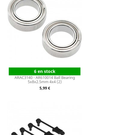
6 en stock
ARAC3140 - AR610014 Ball Bearing
5x8x2.5mm 4x4 (2)
Prix
5,99 €