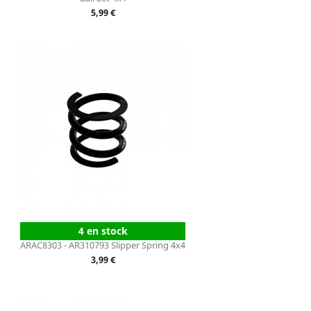
Prix
5,99 €
4 en stock
ARAC8303 - AR310793 Slipper Spring 4x4
Prix
3,99 €