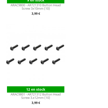
9 en stock
ARAC9800 - AR721310 Button Head
Screw 3x10mm (10)
Prix
3,99 €
12 en stock
ARAC9801 - AR721312 Button Head
Screw 3.x12mm (10)
Prix
3,99 €