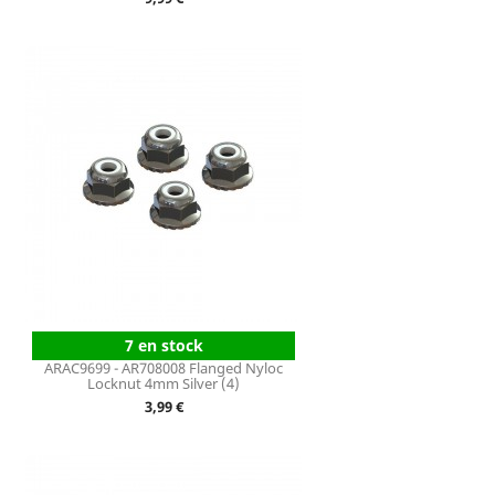
7 en stock
ARAC9699 - AR708008 Flanged Nyloc
Locknut 4mm Silver (4)
Prix
3,99 €