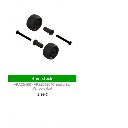
6 en stock
ARAC6488 - AR320420 Wheelie Bar
Wheels 4x4
Prix
5,99 €