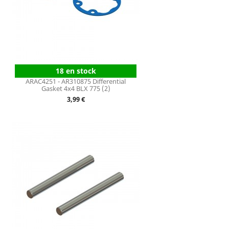
18 en stock
ARAC4251 - AR310875 Differential
Gasket 4x4 BLX 775 (2)
Prix
3,99 €