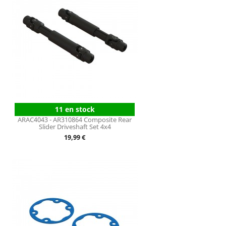
11 en stock
ARAC4043 - AR310864 Composite Rear
Slider Driveshaft Set 4x4
Prix
19,99 €