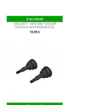
3 en stock
ARAC3971 - AR310867 CVD Diff
Outdrives 4x4 MEGA BLX (2)
Prix
19,99 €