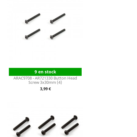
9 en stock
ARAC9708 - AR721330 Button Head
Screw 3x30mm (4)
Prix
3,99 €