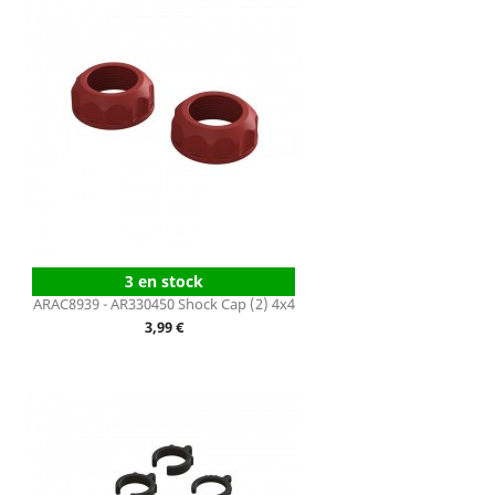
3 en stock
ARAC8939 - AR330450 Shock Cap (2) 4x4
Prix
3,99 €