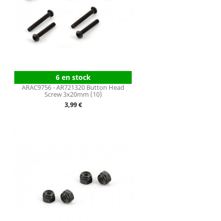
6 en stock
ARAC9756 - AR721320 Button Head
Screw 3x20mm (10)
Prix
3,99 €