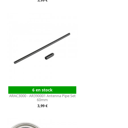
3,99 €
6 en stock
ARAC3000 - AR390001 Antenna Pipe Set
60mm
Prix
3,99 €