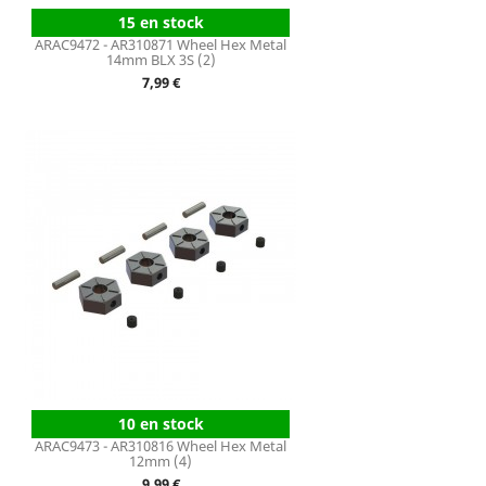
15 en stock
ARAC9472 - AR310871 Wheel Hex Metal
14mm BLX 3S (2)
Prix
7,99 €
10 en stock
ARAC9473 - AR310816 Wheel Hex Metal
12mm (4)
Prix
9,99 €