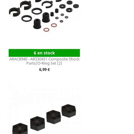
6 en stock
ARAC8940 - AR330451 Composite Shock
Parts/O-Ring Set (2)
Prix
6,99 €