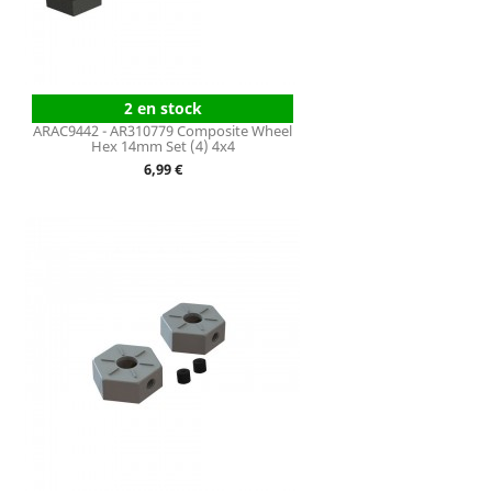
2 en stock
ARAC9442 - AR310779 Composite Wheel
Hex 14mm Set (4) 4x4
Prix
6,99 €