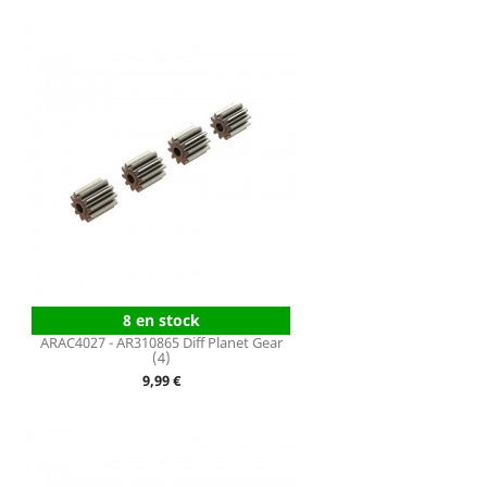
8 en stock
ARAC4027 - AR310865 Diff Planet Gear
(4)
Prix
9,99 €