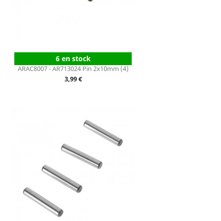
6 en stock
ARAC8007 - AR713024 Pin 2x10mm (4)
Prix
3,99 €