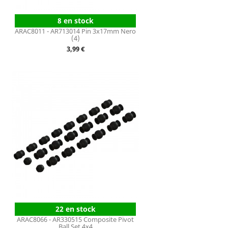
8 en stock
ARAC8011 - AR713014 Pin 3x17mm Nero
(4)
Prix
3,99 €
22 en stock
ARAC8066 - AR330515 Composite Pivot
Ball Set 4x4