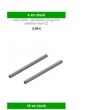
6 en stock
ARAC5026 - AR330456 Hinge Pin
4x40mm 4x4 (2)
Prix
3,99 €
10 en stock