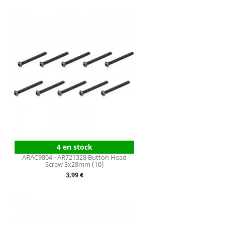
4 en stock
ARAC9804 - AR721328 Button Head
Screw 3x28mm (10)
Prix
3,99 €