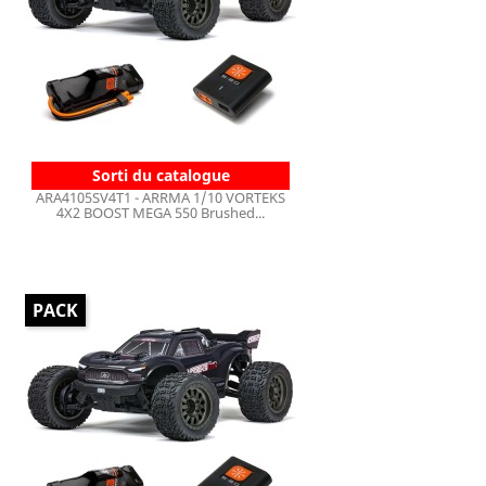
Sorti du catalogue
ARA4105SV4T1 - ARRMA 1/10 VORTEKS
4X2 BOOST MEGA 550 Brushed...
PACK