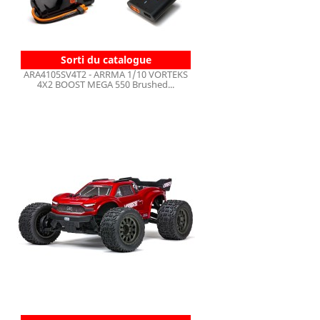
Sorti du catalogue
ARA4105SV4T2 - ARRMA 1/10 VORTEKS
4X2 BOOST MEGA 550 Brushed...