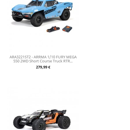
ARA3221ST2 - ARRMA 1/10 FURY MEGA
550 2WD Short Course Truck RTR...
Prix
279,99 €