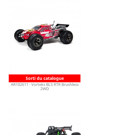
Sorti du catalogue
AR102611 - Vorteks BLS RTR Brushless
2WD