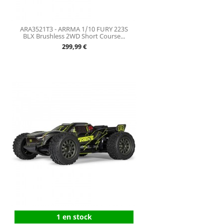
ARA3521T3 - ARRMA 1/10 FURY 223S
BLX Brushless 2WD Short Course...
Prix
299,99 €
1 en stock