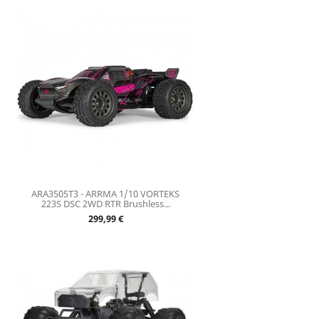
ARA3505T3 - ARRMA 1/10 VORTEKS
223S DSC 2WD RTR Brushless...
Prix
299,99 €