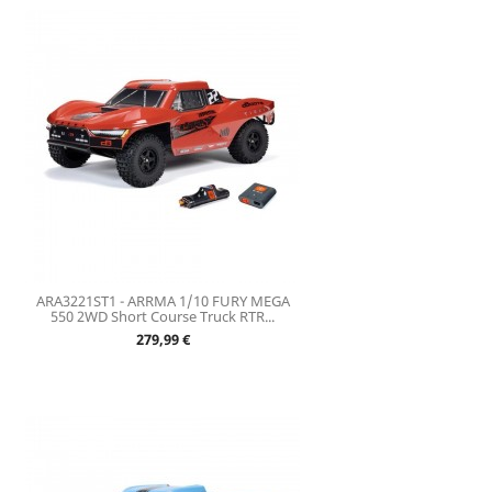
ARA3221ST1 - ARRMA 1/10 FURY MEGA
550 2WD Short Course Truck RTR...
Prix
279,99 €