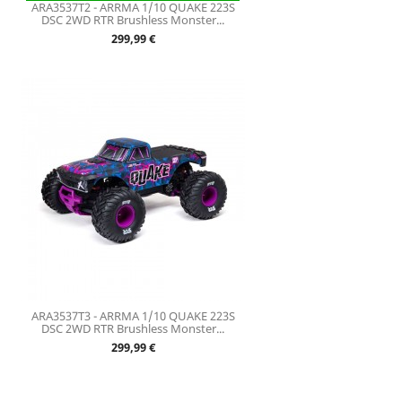
ARA3537T2 - ARRMA 1/10 QUAKE 223S
DSC 2WD RTR Brushless Monster...
Prix
299,99 €
ARA3537T3 - ARRMA 1/10 QUAKE 223S
DSC 2WD RTR Brushless Monster...
Prix
299,99 €