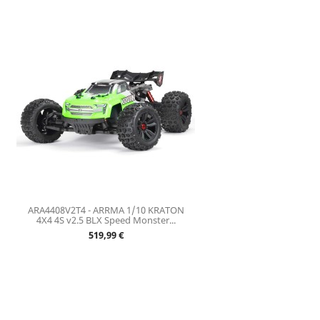
ARA4408V2T4 - ARRMA 1/10 KRATON
4X4 4S v2.5 BLX Speed Monster...
Prix
519,99 €