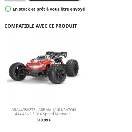

En stock et prêt à vous être envoyé
COMPATIBLE AVEC CE PRODUIT
ARA4408V2T3 - ARRMA 1/10 KRATON
4X4 4S v2.5 BLX Speed Monster...
Prix
519,99 €