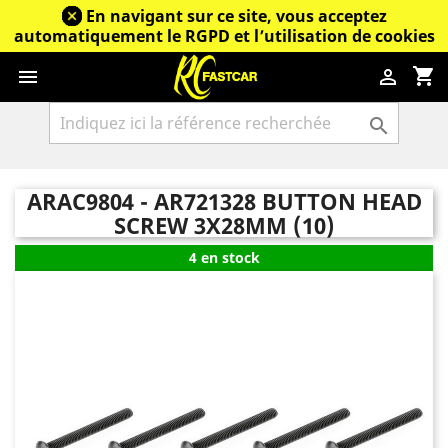
En navigant sur ce site, vous acceptez
automatiquement le RGPD et l’utilisation de cookies
shopping_cart



ARAC9804 - AR721328 BUTTON HEAD
SCREW 3X28MM (10)
4 en stock