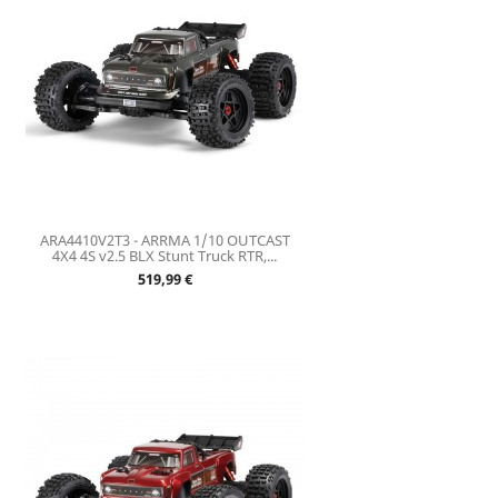
ARA4410V2T3 - ARRMA 1/10 OUTCAST
4X4 4S v2.5 BLX Stunt Truck RTR,...
Prix
519,99 €