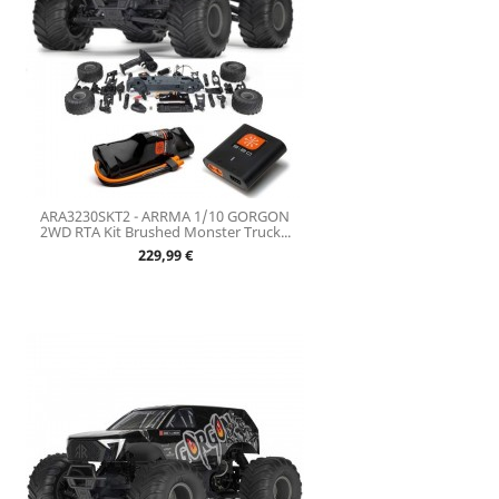
ARA3230SKT2 - ARRMA 1/10 GORGON
2WD RTA Kit Brushed Monster Truck...
Prix
229,99 €