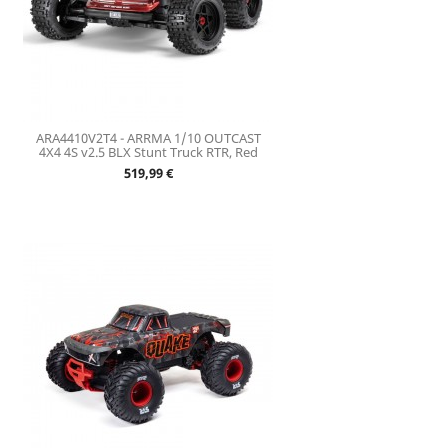
ARA4410V2T4 - ARRMA 1/10 OUTCAST
4X4 4S v2.5 BLX Stunt Truck RTR, Red
Prix
519,99 €