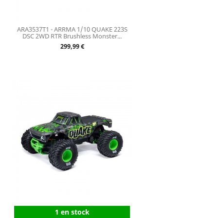
ARA3537T1 - ARRMA 1/10 QUAKE 223S
DSC 2WD RTR Brushless Monster...
Prix
299,99 €
1 en stock