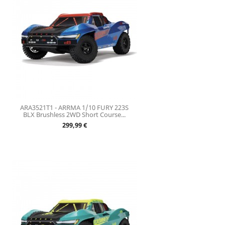
ARA3521T1 - ARRMA 1/10 FURY 223S
BLX Brushless 2WD Short Course...
Prix
299,99 €