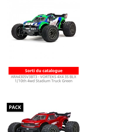
Sorti du catalogue
ARA4305V3BT3 - VORTEKS 4X4 3S BLX
1/10th 4wd Stadium Truck Green
PACK