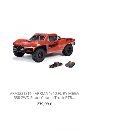
ARA3221ST1 - ARRMA 1/10 FURY MEGA
550 2WD Short Course Truck RTR...
Prix
279,99 €