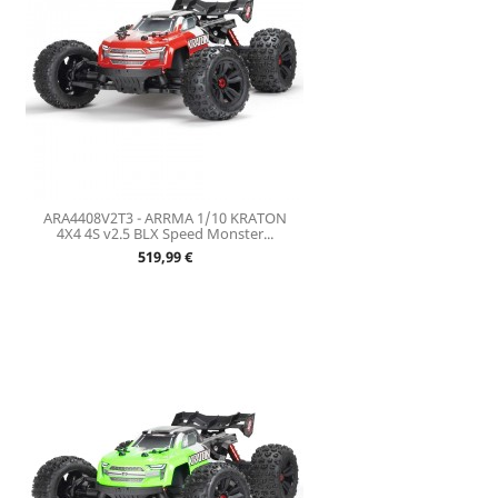
ARA4408V2T3 - ARRMA 1/10 KRATON
4X4 4S v2.5 BLX Speed Monster...
Prix
519,99 €