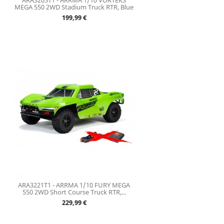
ARA3205T1 - ARRMA 1/10 VORTEKS
MEGA 550 2WD Stadium Truck RTR, Blue
Prix
199,99 €
ARA3221T1 - ARRMA 1/10 FURY MEGA
550 2WD Short Course Truck RTR,...
Prix
229,99 €