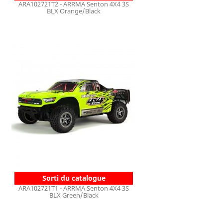
ARA102721T2 - ARRMA Senton 4X4 3S
BLX Orange/Black
Sorti du catalogue
ARA102721T1 - ARRMA Senton 4X4 3S
BLX Green/Black