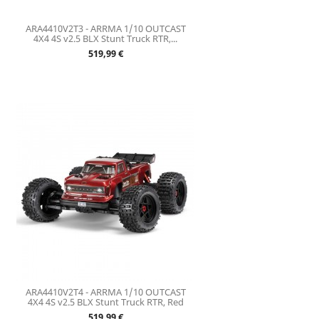
ARA4410V2T3 - ARRMA 1/10 OUTCAST
4X4 4S v2.5 BLX Stunt Truck RTR,...
Prix
519,99 €
ARA4410V2T4 - ARRMA 1/10 OUTCAST
4X4 4S v2.5 BLX Stunt Truck RTR, Red
Prix
519,99 €