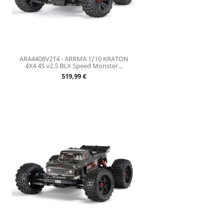
ARA4408V2T4 - ARRMA 1/10 KRATON
4X4 4S v2.5 BLX Speed Monster...
Prix
519,99 €