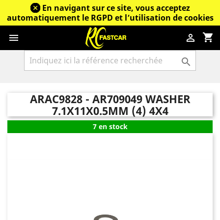
En navigant sur ce site, vous acceptez
automatiquement le RGPD et l’utilisation de cookies
shopping_cart



ARAC9828 - AR709049 WASHER
7.1X11X0.5MM (4) 4X4
7 en stock