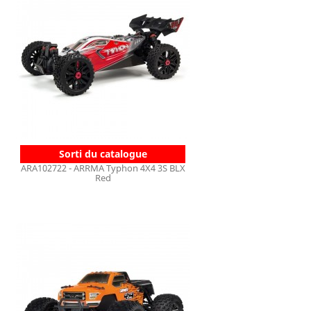
Sorti du catalogue
ARA102722 - ARRMA Typhon 4X4 3S BLX
Red