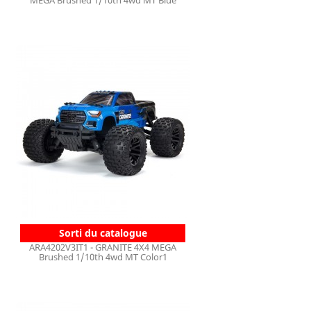
MEGA Brushed 1/10th 4wd MT Blue
Sorti du catalogue
ARA4202V3IT1 - GRANITE 4X4 MEGA
Brushed 1/10th 4wd MT Color1