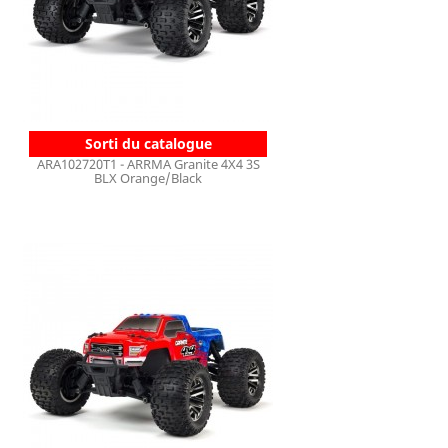
Sorti du catalogue
ARA102720T1 - ARRMA Granite 4X4 3S
BLX Orange/Black