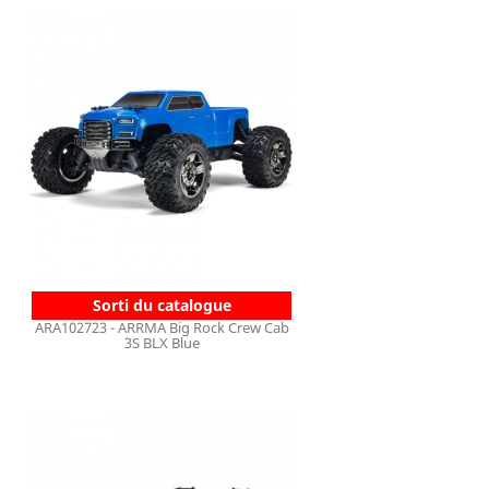
Sorti du catalogue
ARA102723 - ARRMA Big Rock Crew Cab
3S BLX Blue