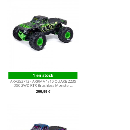
1 en stock
ARA3537T2 - ARRMA 1/10 QUAKE 223S
DSC 2WD RTR Brushless Monster...
Prix
299,99 €