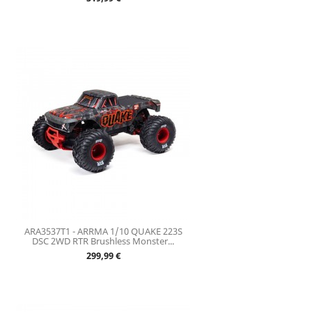
ARA3537T1 - ARRMA 1/10 QUAKE 223S
DSC 2WD RTR Brushless Monster...
Prix
299,99 €