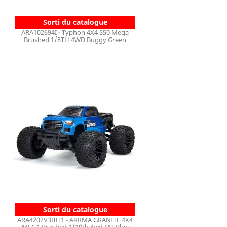
Sorti du catalogue
ARA102694I - Typhon 4X4 550 Mega
Brushed 1/8TH 4WD Buggy Green
Sorti du catalogue
ARA4202V3BIT1 - ARRMA GRANITE 4X4