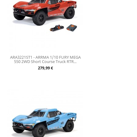
ARA3221ST1 - ARRMA 1/10 FURY MEGA
550 2WD Short Course Truck RTR...
Prix
279,99 €