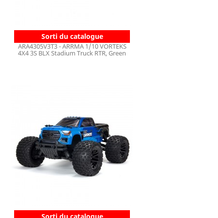
Sorti du catalogue
ARA4305V3T3 - ARRMA 1/10 VORTEKS
4X4 3S BLX Stadium Truck RTR, Green
Sorti du catalogue