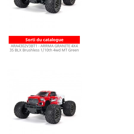
Sorti du catalogue
ARA4302V3BT1 - ARRMA GRANITE 4X4
3S BLX Brushless 1/10th 4wd MT Green