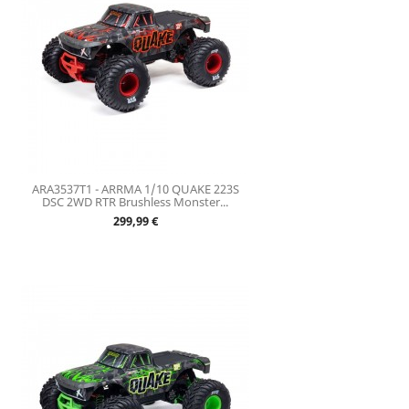
ARA3537T1 - ARRMA 1/10 QUAKE 223S
DSC 2WD RTR Brushless Monster...
Prix
299,99 €