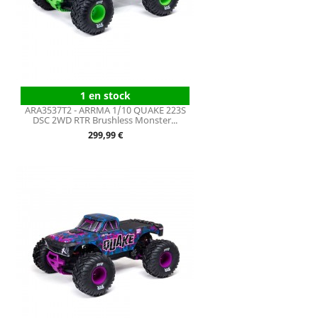
1 en stock
ARA3537T2 - ARRMA 1/10 QUAKE 223S
DSC 2WD RTR Brushless Monster...
Prix
299,99 €