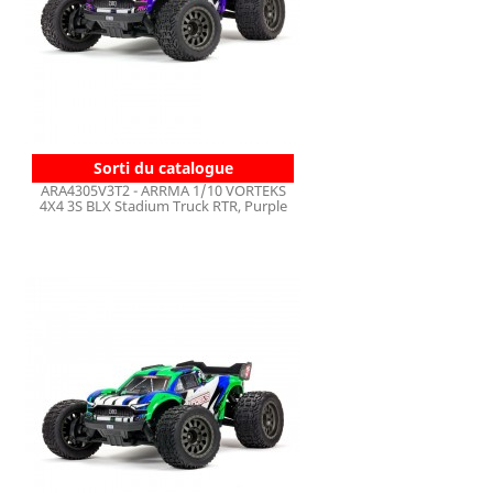
Sorti du catalogue
ARA4305V3T2 - ARRMA 1/10 VORTEKS
4X4 3S BLX Stadium Truck RTR, Purple