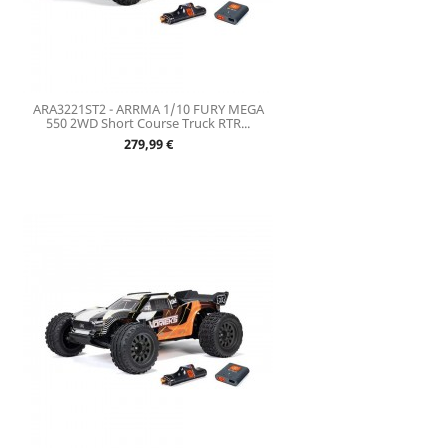
ARA3221ST2 - ARRMA 1/10 FURY MEGA
550 2WD Short Course Truck RTR...
Prix
279,99 €