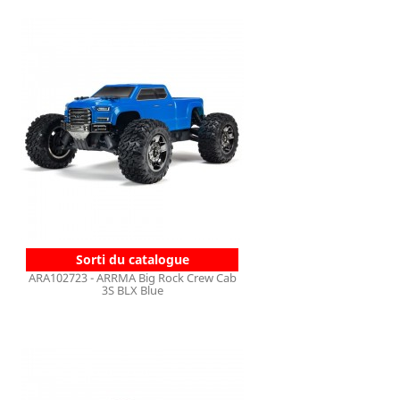
Sorti du catalogue
ARA102723 - ARRMA Big Rock Crew Cab
3S BLX Blue