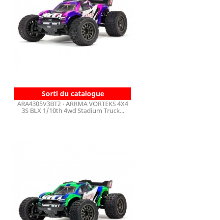
Sorti du catalogue
ARA4305V3BT2 - ARRMA VORTEKS 4X4
3S BLX 1/10th 4wd Stadium Truck...