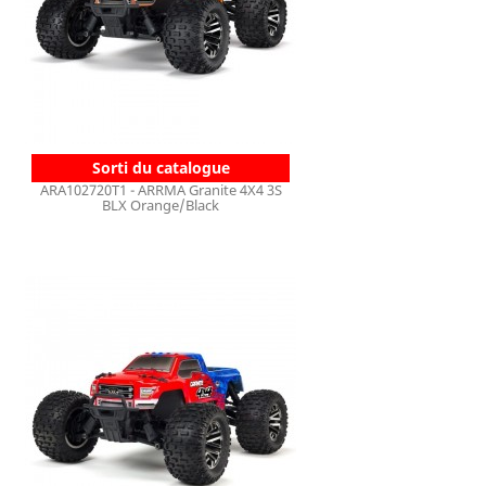
Sorti du catalogue
ARA102720T1 - ARRMA Granite 4X4 3S
BLX Orange/Black