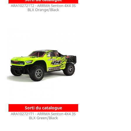
ARA102721T2 - ARRMA Senton 4X4 3S
BLX Orange/Black
Sorti du catalogue
ARA102721T1 - ARRMA Senton 4X4 3S
BLX Green/Black