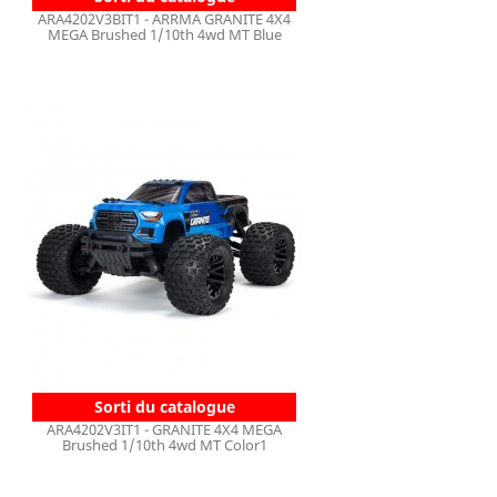
ARA4202V3BIT1 - ARRMA GRANITE 4X4
MEGA Brushed 1/10th 4wd MT Blue
Sorti du catalogue
ARA4202V3IT1 - GRANITE 4X4 MEGA
Brushed 1/10th 4wd MT Color1