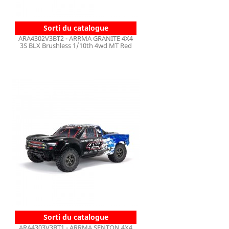
Sorti du catalogue
ARA4302V3BT2 - ARRMA GRANITE 4X4
3S BLX Brushless 1/10th 4wd MT Red
Sorti du catalogue
ARA4303V3BT1 - ARRMA SENTON 4X4