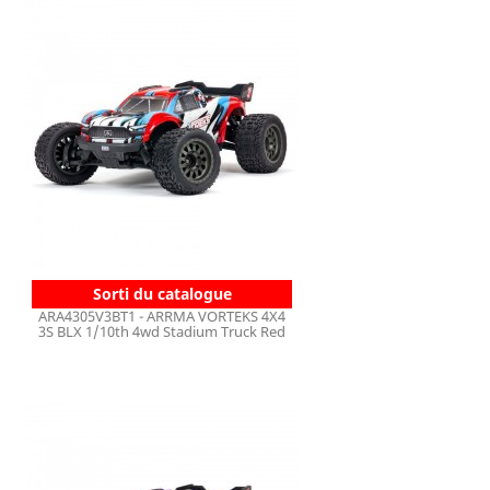
Sorti du catalogue
ARA4305V3BT1 - ARRMA VORTEKS 4X4
3S BLX 1/10th 4wd Stadium Truck Red