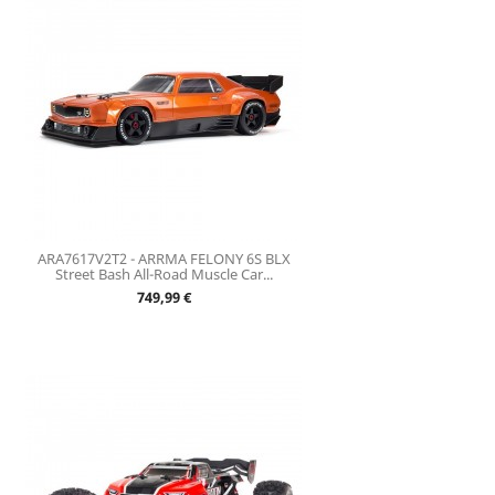
ARA7617V2T2 - ARRMA FELONY 6S BLX
Street Bash All-Road Muscle Car...
Prix
749,99 €