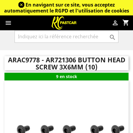
En navigant sur ce site, vous acceptez
automatiquement le RGPD et l’utilisation de cookies
shopping_cart



ARAC9778 - AR721306 BUTTON HEAD
SCREW 3X6MM (10)
9 en stock