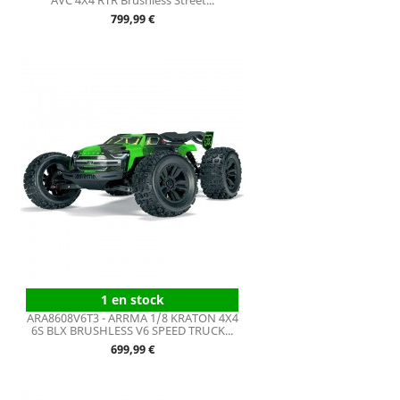
AVC 4X4 RTR Brushless Street...
Prix
799,99 €
1 en stock
ARA8608V6T3 - ARRMA 1/8 KRATON 4X4
6S BLX BRUSHLESS V6 SPEED TRUCK...
Prix
699,99 €