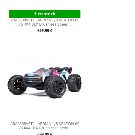
1 en stock
ARA8608V6T1 - ARRMA 1/8 KRATON 6S
V6 4X4 BLX Brushless Speed...
Prix
699,99 €
ARA8608V6T2 - ARRMA 1/8 KRATON 6S
V6 4X4 BLX Brushless Speed...
Prix
699,99 €