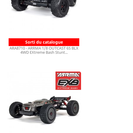
Sorti du catalogue
ARA8710 - ARRMA 1/8 OUTCAST 6S BLX
4WD EXtreme Bash Stunt...