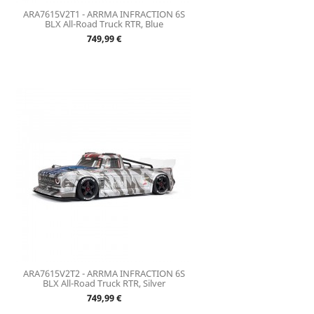
ARA7615V2T1 - ARRMA INFRACTION 6S
BLX All-Road Truck RTR, Blue
Prix
749,99 €
ARA7615V2T2 - ARRMA INFRACTION 6S
BLX All-Road Truck RTR, Silver
Prix
749,99 €