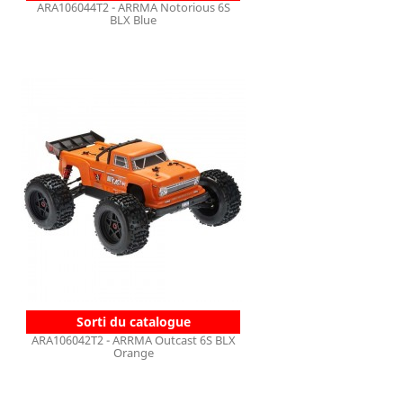
ARA106044T2 - ARRMA Notorious 6S
BLX Blue
Sorti du catalogue
ARA106042T2 - ARRMA Outcast 6S BLX
Orange