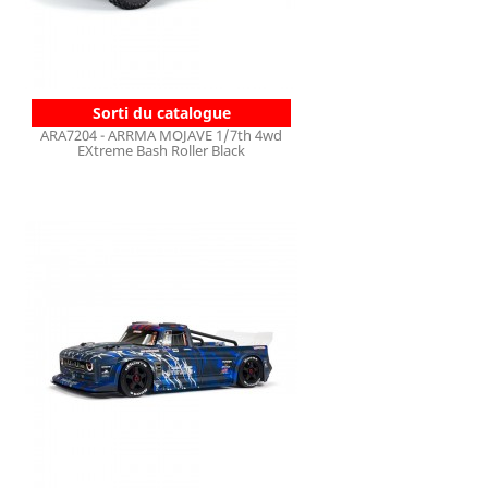
Sorti du catalogue
ARA7204 - ARRMA MOJAVE 1/7th 4wd
EXtreme Bash Roller Black