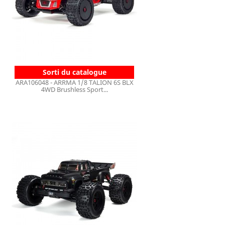
Sorti du catalogue
ARA106048 - ARRMA 1/8 TALION 6S BLX
4WD Brushless Sport...