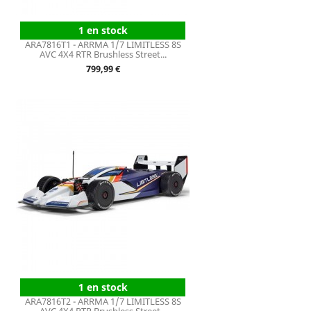
1 en stock
ARA7816T1 - ARRMA 1/7 LIMITLESS 8S
AVC 4X4 RTR Brushless Street...
Prix
799,99 €
1 en stock
ARA7816T2 - ARRMA 1/7 LIMITLESS 8S