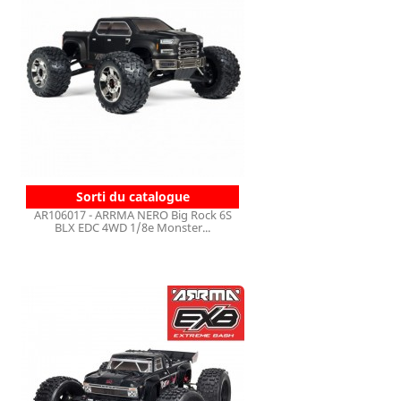
Sorti du catalogue
AR106017 - ARRMA NERO Big Rock 6S
BLX EDC 4WD 1/8e Monster...