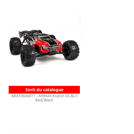
Sorti du catalogue
ARA106040T1 - ARRMA Kraton 6S BLX
Red/Black