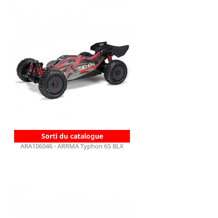
Sorti du catalogue
ARA106046 - ARRMA Typhon 6S BLX