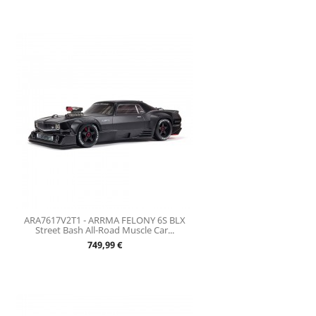
ARA7617V2T1 - ARRMA FELONY 6S BLX
Street Bash All-Road Muscle Car...
Prix
749,99 €