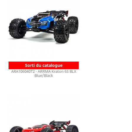
Sorti du catalogue
ARA106040T2 - ARRMA Kraton 6S BLX
Blue/Black