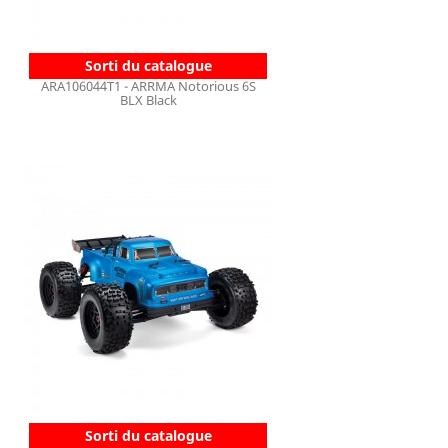
Sorti du catalogue
ARA106044T1 - ARRMA Notorious 6S
BLX Black
Sorti du catalogue