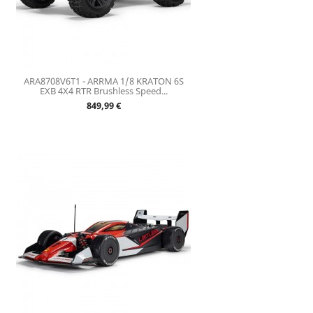
ARA8708V6T1 - ARRMA 1/8 KRATON 6S
EXB 4X4 RTR Brushless Speed...
Prix
849,99 €