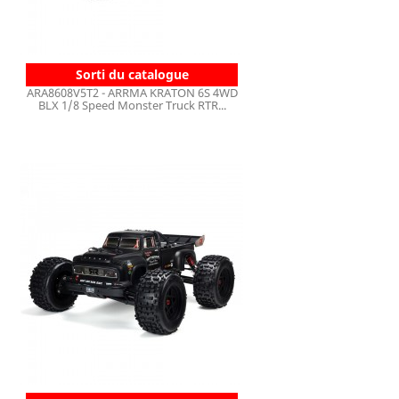
Sorti du catalogue
ARA8608V5T2 - ARRMA KRATON 6S 4WD
BLX 1/8 Speed Monster Truck RTR...