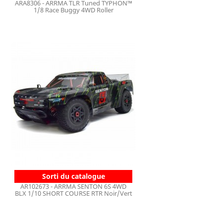
ARA8306 - ARRMA TLR Tuned TYPHON™
1/8 Race Buggy 4WD Roller
Sorti du catalogue
AR102673 - ARRMA SENTON 6S 4WD
BLX 1/10 SHORT COURSE RTR Noir/Vert