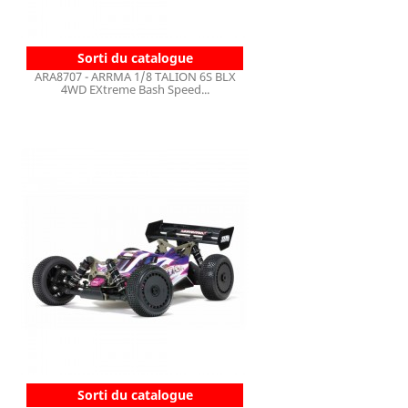
Sorti du catalogue
ARA8707 - ARRMA 1/8 TALION 6S BLX
4WD EXtreme Bash Speed...
Sorti du catalogue