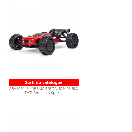
Sorti du catalogue
ARA106048 - ARRMA 1/8 TALION 6S BLX
4WD Brushless Sport...