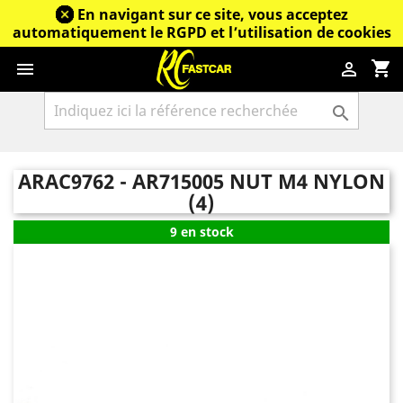
En navigant sur ce site, vous acceptez
automatiquement le RGPD et l’utilisation de cookies
shopping_cart



ARAC9762 - AR715005 NUT M4 NYLON
(4)
9 en stock