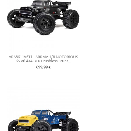
ARA8611V6T1 - ARRMA 1/8 NOTORIOUS
6S V6 4X4 BLX Brushless Stunt...
Prix
699,99 €