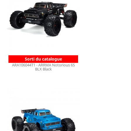
Sorti du catalogue
ARA106044T1 - ARRMA Notorious 6S
BLX Black