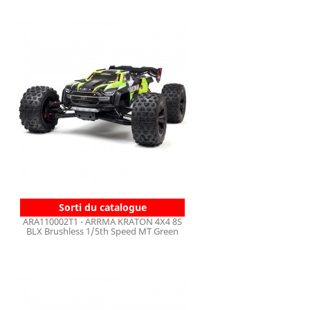
Sorti du catalogue
ARA110002T1 - ARRMA KRATON 4X4 8S
BLX Brushless 1/5th Speed MT Green