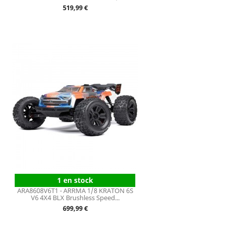
Prix
519,99 €
1 en stock
ARA8608V6T1 - ARRMA 1/8 KRATON 6S
V6 4X4 BLX Brushless Speed...
Prix
699,99 €