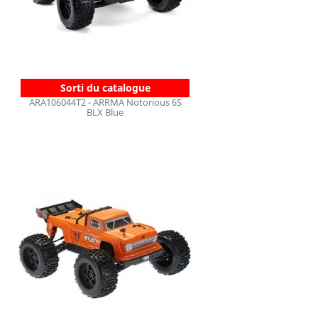
Sorti du catalogue
ARA106044T2 - ARRMA Notorious 6S
BLX Blue