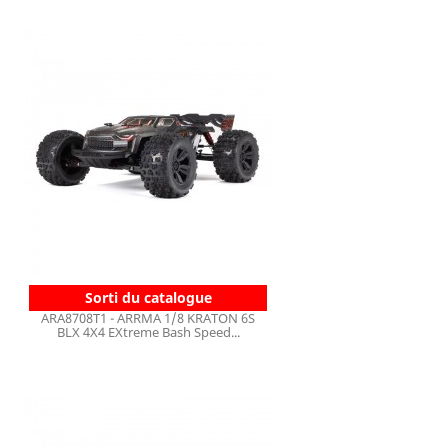
Sorti du catalogue
ARA8708T1 - ARRMA 1/8 KRATON 6S
BLX 4X4 EXtreme Bash Speed...