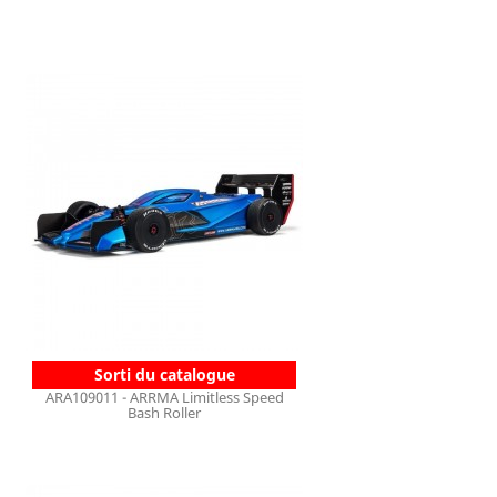
Sorti du catalogue
ARA109011 - ARRMA Limitless Speed
Bash Roller