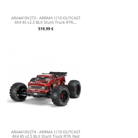
ARA4410V2T3 - ARRMA 1/10 OUTCAST
4X4 4S v2.5 BLX Stunt Truck RTR,...
Prix
519,99 €
ARA4410V2T4 - ARRMA 1/10 OUTCAST
4X4 4S v2.5 BLX Stunt Truck RTR, Red