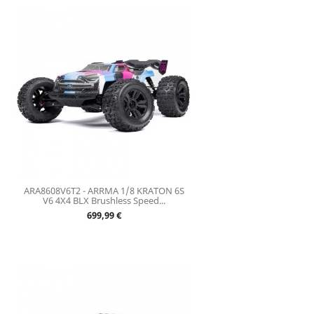
ARA8608V6T2 - ARRMA 1/8 KRATON 6S
V6 4X4 BLX Brushless Speed...
Prix
699,99 €