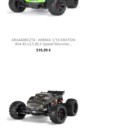
ARA4408V2T4 - ARRMA 1/10 KRATON
4X4 4S v2.5 BLX Speed Monster...
Prix
519,99 €