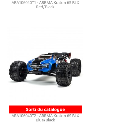
ARA106040T1 - ARRMA Kraton 6S BLX
Red/Black
Sorti du catalogue
ARA106040T2 - ARRMA Kraton 6S BLX
Blue/Black