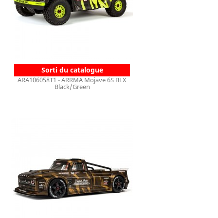
Sorti du catalogue
ARA106058T1 - ARRMA Mojave 6S BLX
Black/Green