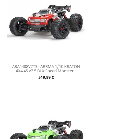
ARA4408V2T3 - ARRMA 1/10 KRATON
4X4 4S v2.5 BLX Speed Monster...
Prix
519,99 €