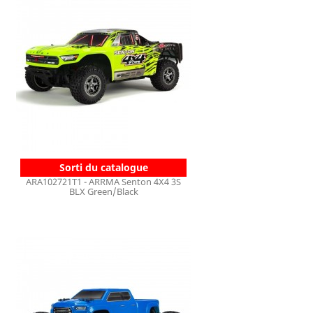
Sorti du catalogue
ARA102721T1 - ARRMA Senton 4X4 3S
BLX Green/Black