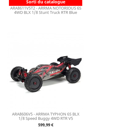
Sorti du catalogue
ARA8611V5T2 - ARRMA NOTORIOUS 6S
4WD BLX 1/8 Stunt Truck RTR Blue
ARA8606V5 - ARRMA TYPHON 6S BLX
1/8 Speed Buggy 4WD RTR V5
Prix
599,99 €