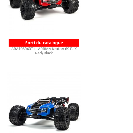
Sorti du catalogue
ARA106040T1 - ARRMA Kraton 6S BLX
Red/Black