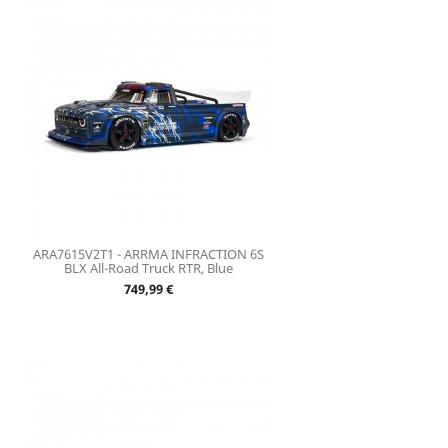
ARA7615V2T1 - ARRMA INFRACTION 6S
BLX All-Road Truck RTR, Blue
Prix
749,99 €