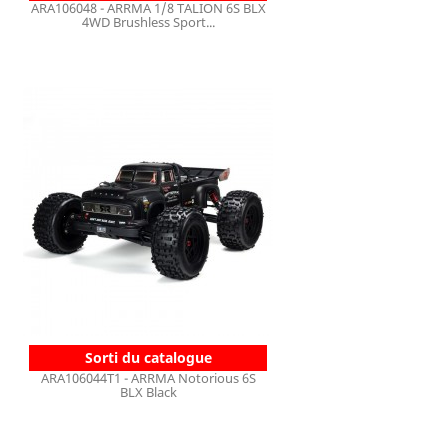
ARA106048 - ARRMA 1/8 TALION 6S BLX
4WD Brushless Sport...
Sorti du catalogue
ARA106044T1 - ARRMA Notorious 6S
BLX Black