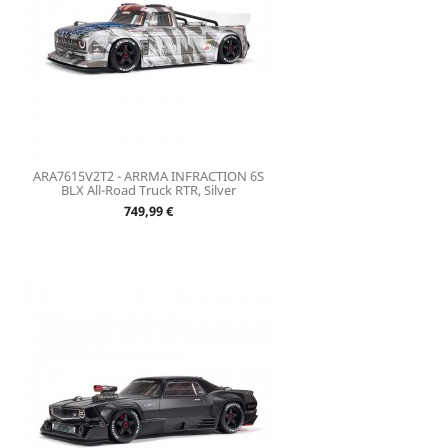
ARA7615V2T2 - ARRMA INFRACTION 6S
BLX All-Road Truck RTR, Silver
Prix
749,99 €