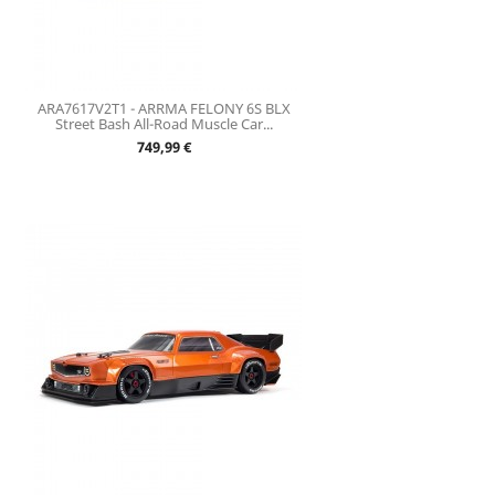
ARA7617V2T1 - ARRMA FELONY 6S BLX
Street Bash All-Road Muscle Car...
Prix
749,99 €