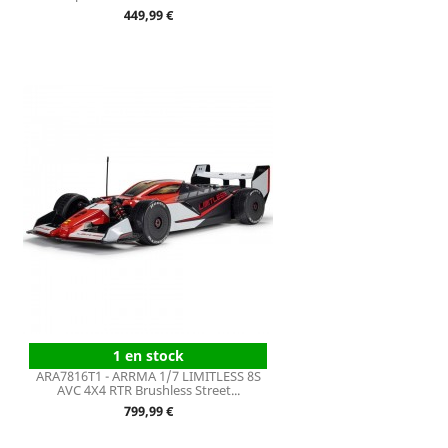
Prix
449,99 €
1 en stock
ARA7816T1 - ARRMA 1/7 LIMITLESS 8S
AVC 4X4 RTR Brushless Street...
Prix
799,99 €