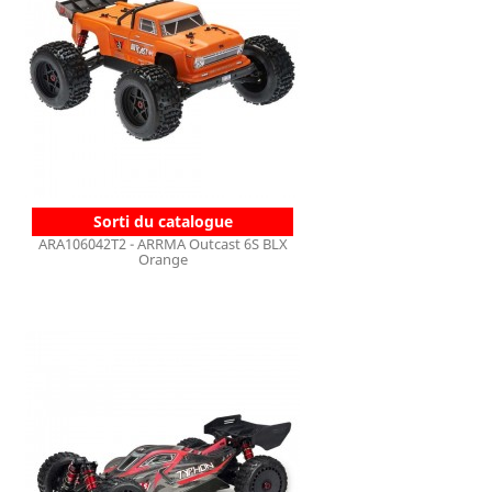
Sorti du catalogue
ARA106042T2 - ARRMA Outcast 6S BLX
Orange