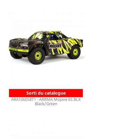
Sorti du catalogue
ARA106058T1 - ARRMA Mojave 6S BLX
Black/Green