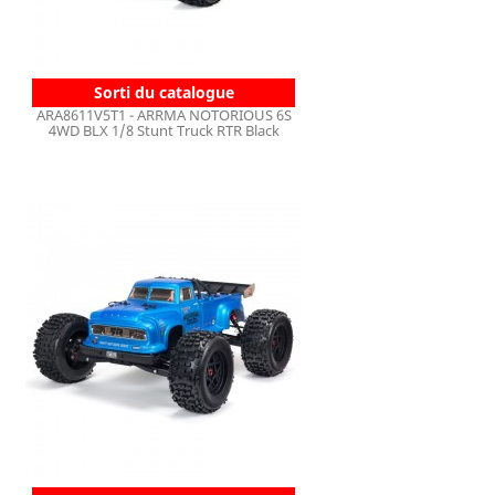
Sorti du catalogue
ARA8611V5T1 - ARRMA NOTORIOUS 6S
4WD BLX 1/8 Stunt Truck RTR Black