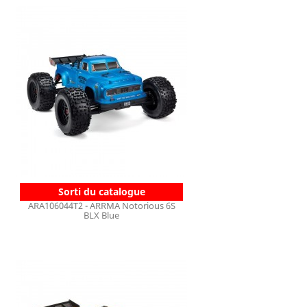
Sorti du catalogue
ARA106044T2 - ARRMA Notorious 6S
BLX Blue