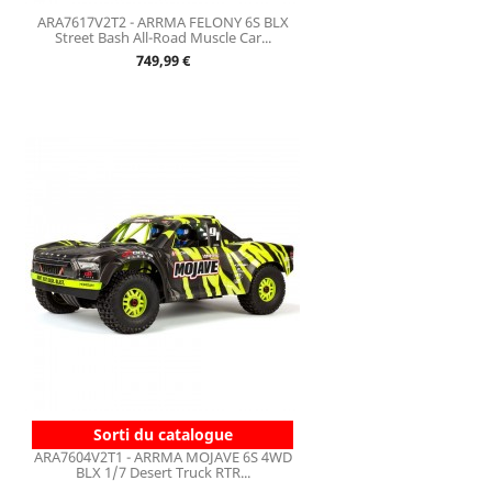
ARA7617V2T2 - ARRMA FELONY 6S BLX
Street Bash All-Road Muscle Car...
Prix
749,99 €
Sorti du catalogue
ARA7604V2T1 - ARRMA MOJAVE 6S 4WD
BLX 1/7 Desert Truck RTR...