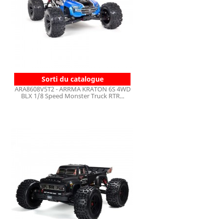
Sorti du catalogue
ARA8608V5T2 - ARRMA KRATON 6S 4WD
BLX 1/8 Speed Monster Truck RTR...