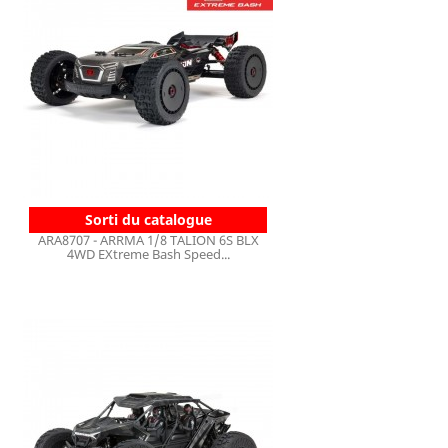
Sorti du catalogue
ARA8707 - ARRMA 1/8 TALION 6S BLX
4WD EXtreme Bash Speed...