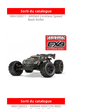
Sorti du catalogue
ARA109011 - ARRMA Limitless Speed
Bash Roller
Sorti du catalogue
ARA106053 - ARRMA KRATON 4WD