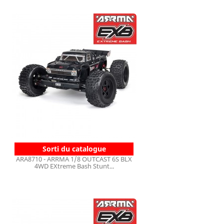
Sorti du catalogue
ARA8710 - ARRMA 1/8 OUTCAST 6S BLX
4WD EXtreme Bash Stunt...