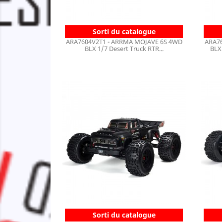
Sorti du catalogue
ARA7604V2T1 - ARRMA MOJAVE 6S 4WD
ARA7
BLX 1/7 Desert Truck RTR...
BLX
Sorti du catalogue