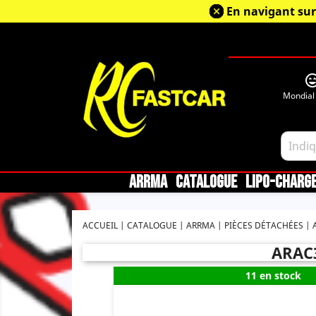
En navigant sur
sentiment_very_sa
Mondial
ARRMA
CATALOGUE
LIPO-CHARG
ACCUEIL
CATALOGUE
ARRMA
PIÈCES DÉTACHÉES
ARAC
11 en stock