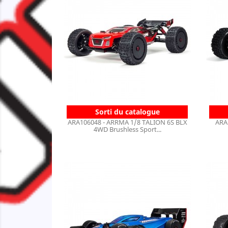
Sorti du catalogue
ARA106048 - ARRMA 1/8 TALION 6S BLX
ARA
4WD Brushless Sport...