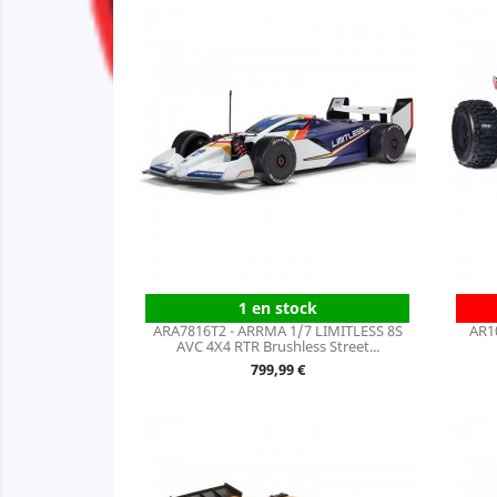
1 en stock
ARA7816T2 - ARRMA 1/7 LIMITLESS 8S
AR1
AVC 4X4 RTR Brushless Street...
Prix
799,99 €