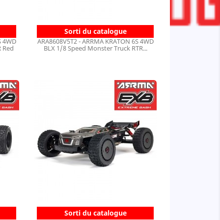
Sorti du catalogue
S 4WD
ARA8608V5T2 - ARRMA KRATON 6S 4WD
R Red
BLX 1/8 Speed Monster Truck RTR...
Sorti du catalogue