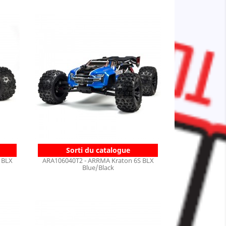
Sorti du catalogue
 BLX
ARA106040T2 - ARRMA Kraton 6S BLX
Blue/Black