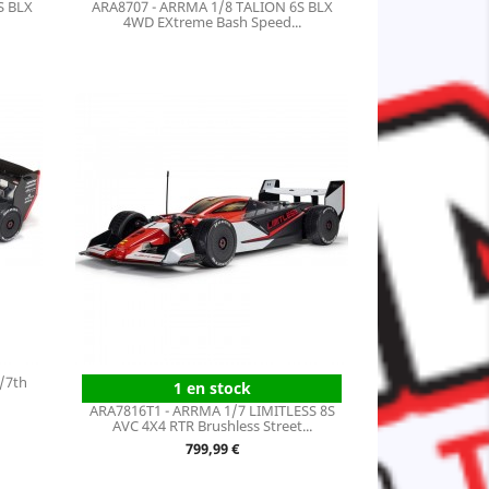
S BLX
ARA8707 - ARRMA 1/8 TALION 6S BLX
4WD EXtreme Bash Speed...
/7th
1 en stock
ARA7816T1 - ARRMA 1/7 LIMITLESS 8S
AVC 4X4 RTR Brushless Street...
Prix
799,99 €