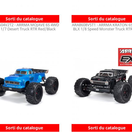
Sorti du catalogue
Sorti du catalogue
604V2T2 - ARRMA MOJAVE 6S 4WD
ARA8608V5T1 - ARRMA KRATON 6
 1/7 Desert Truck RTR Red/Black
BLX 1/8 Speed Monster Truck RT
Sorti du catalogue
Sorti du catalogue