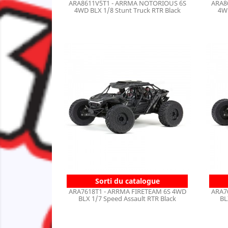
ARA8611V5T1 - ARRMA NOTORIOUS 6S
ARA8
4WD BLX 1/8 Stunt Truck RTR Black
4WD
Sorti du catalogue
ARA7618T1 - ARRMA FIRETEAM 6S 4WD
ARA7
BLX 1/7 Speed Assault RTR Black
BL