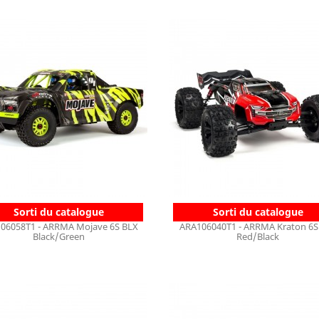
Sorti du catalogue
Sorti du catalogue
06058T1 - ARRMA Mojave 6S BLX
ARA106040T1 - ARRMA Kraton 6S
Black/Green
Red/Black