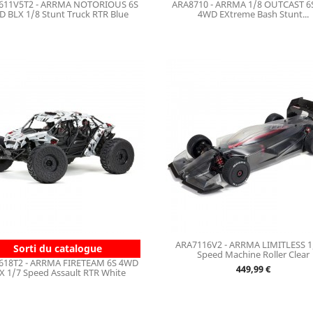
611V5T2 - ARRMA NOTORIOUS 6S
ARA8710 - ARRMA 1/8 OUTCAST 6
 BLX 1/8 Stunt Truck RTR Blue
4WD EXtreme Bash Stunt...
ARA7116V2 - ARRMA LIMITLESS 1
Sorti du catalogue
Speed Machine Roller Clear
618T2 - ARRMA FIRETEAM 6S 4WD
Prix
449,99 €
X 1/7 Speed Assault RTR White