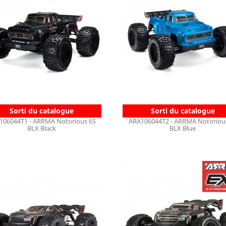
Sorti du catalogue
Sorti du catalogue
106044T1 - ARRMA Notorious 6S
ARA106044T2 - ARRMA Notoriou
BLX Black
BLX Blue