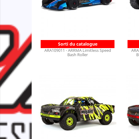
Sorti du catalogue
ARA109011 - ARRMA Limitless Speed
ARA
Bash Roller
B