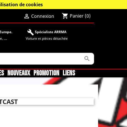
lisation de cookies
shopping_cart

Panier
(0)
Connexion
build
Europe.
Spécialiste ARRMA
 ....
Voiture et pièces détachée

ES
NOUVEAUX
PROMOTION
LIENS
TCAST