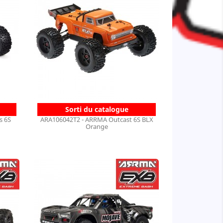
Sorti du catalogue
s 6S
ARA106042T2 - ARRMA Outcast 6S BLX
Orange