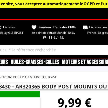
 ce site, vous acceptez automatiquement le RGPD et l’uti
tisfied
favorite
local_shipping
Livraison
Livraison offerte dès €100-
Livraison en 
 Relay GLS BPOST
en point de retrait Mondial Relay
France, Belgique,
FR - BE -LU - NL
EURS
HUILES-GRAISSES-COLLES
MOTEURS ET ACCESSOIR
AR320365 BODY POST MOUNTS OUTCAST
3430 - AR320365 BODY POST MOUNTS OU
9,99 €