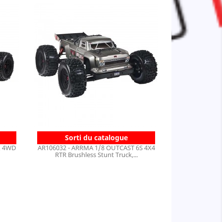
Sorti du catalogue
X 4WD
AR106032 - ARRMA 1/8 OUTCAST 6S 4X4
RTR Brushless Stunt Truck,...