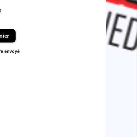
0
nier
re envoyé