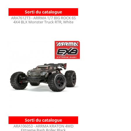
Sorti du catalogue
ARA7612T3 - ARRMA 1/7 BIG ROCK 6S
4X4 BLX Monster Truck RTR, White
Sorti du catalogue
ARA106053 - ARRMA KRATON 4WD
EXtreme Bash Roller Black