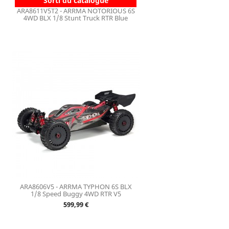
Sorti du catalogue
ARA8611V5T2 - ARRMA NOTORIOUS 6S
4WD BLX 1/8 Stunt Truck RTR Blue
ARA8606V5 - ARRMA TYPHON 6S BLX
1/8 Speed Buggy 4WD RTR V5
Prix
599,99 €