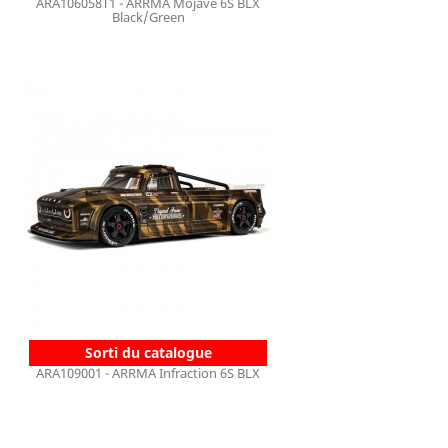
ARA106058T1 - ARRMA Mojave 6S BLX
Black/Green
Sorti du catalogue
ARA109001 - ARRMA Infraction 6S BLX