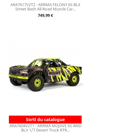
ARA7617V2T2 - ARRMA FELONY 6S BLX
Street Bash All-Road Muscle Car...
Prix
749,99 €
Sorti du catalogue
ARA7604V2T1 - ARRMA MOJAVE 6S 4WD
BLX 1/7 Desert Truck RTR...