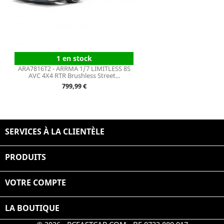
1 en stock
ARA7816T2 - ARRMA 1/7 LIMITLESS 8S
AVC 4X4 RTR Brushless Street...
Prix
799,99 €
SERVICES À LA CLIENTÈLE

PRODUITS

VOTRE COMPTE

LA BOUTIQUE