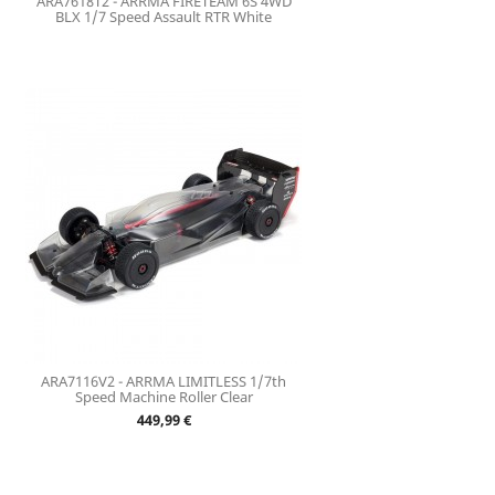
ARA7618T2 - ARRMA FIRETEAM 6S 4WD
BLX 1/7 Speed Assault RTR White
ARA7116V2 - ARRMA LIMITLESS 1/7th
Speed Machine Roller Clear
Prix
449,99 €