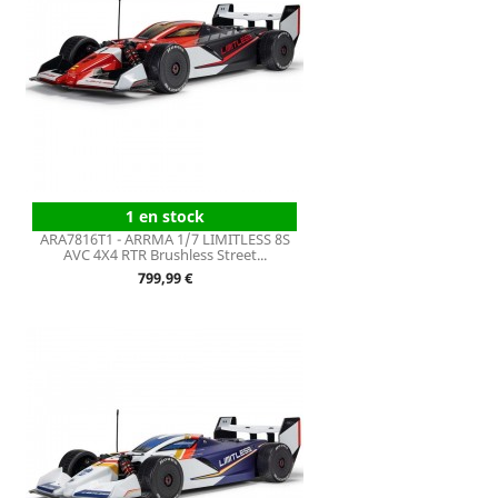
1 en stock
ARA7816T1 - ARRMA 1/7 LIMITLESS 8S
AVC 4X4 RTR Brushless Street...
Prix
799,99 €