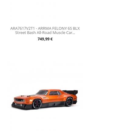
ARA7617V2T1 - ARRMA FELONY 6S BLX
Street Bash All-Road Muscle Car...
Prix
749,99 €