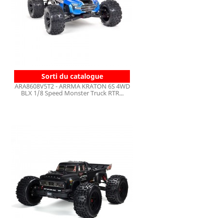
Sorti du catalogue
ARA8608V5T2 - ARRMA KRATON 6S 4WD
BLX 1/8 Speed Monster Truck RTR...