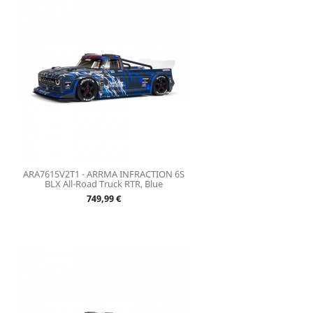
ARA7615V2T1 - ARRMA INFRACTION 6S
BLX All-Road Truck RTR, Blue
Prix
749,99 €