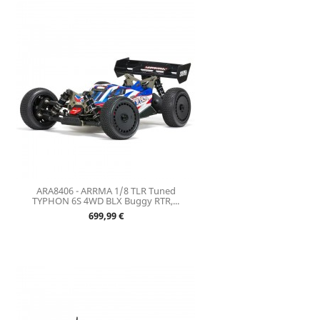
ARA8406 - ARRMA 1/8 TLR Tuned
TYPHON 6S 4WD BLX Buggy RTR,...
Prix
699,99 €