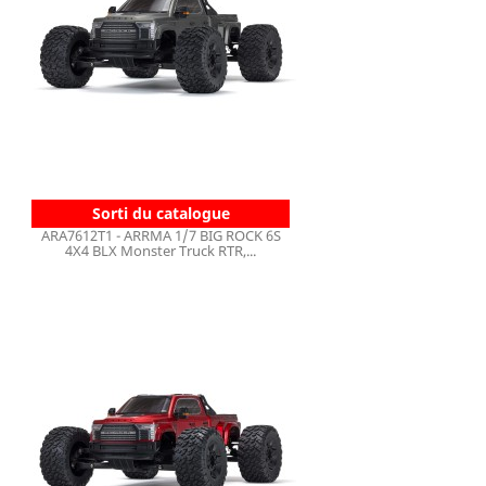
Sorti du catalogue
ARA7612T1 - ARRMA 1/7 BIG ROCK 6S
4X4 BLX Monster Truck RTR,...