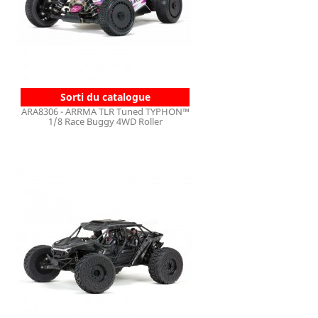
Sorti du catalogue
ARA8306 - ARRMA TLR Tuned TYPHON™
1/8 Race Buggy 4WD Roller