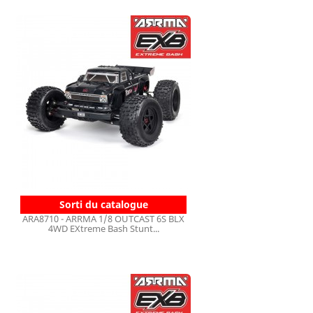
Sorti du catalogue
ARA8710 - ARRMA 1/8 OUTCAST 6S BLX
4WD EXtreme Bash Stunt...