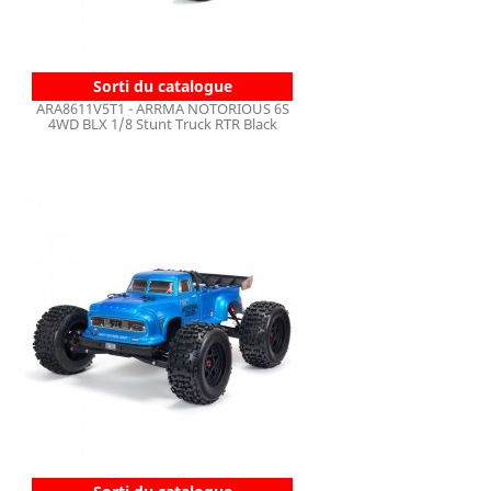
Sorti du catalogue
ARA8611V5T1 - ARRMA NOTORIOUS 6S
4WD BLX 1/8 Stunt Truck RTR Black