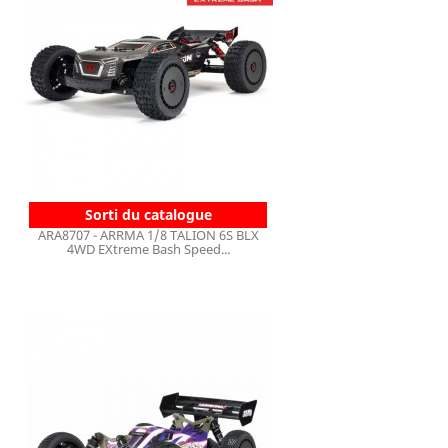
Sorti du catalogue
ARA8707 - ARRMA 1/8 TALION 6S BLX
4WD EXtreme Bash Speed...