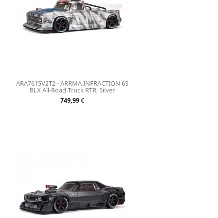
ARA7615V2T2 - ARRMA INFRACTION 6S
BLX All-Road Truck RTR, Silver
Prix
749,99 €