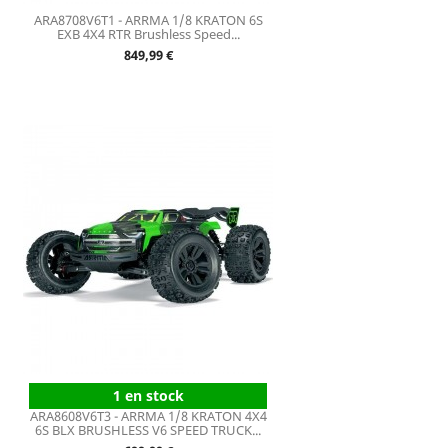
ARA8708V6T1 - ARRMA 1/8 KRATON 6S
EXB 4X4 RTR Brushless Speed...
Prix
849,99 €
1 en stock
ARA8608V6T3 - ARRMA 1/8 KRATON 4X4
6S BLX BRUSHLESS V6 SPEED TRUCK...