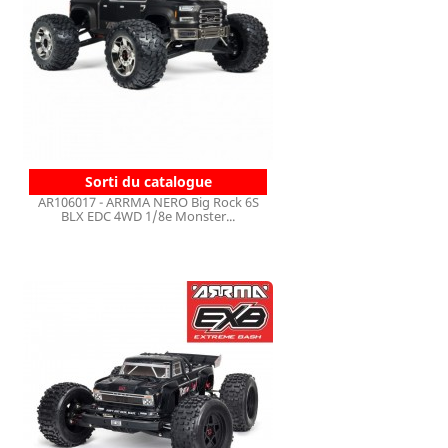
Sorti du catalogue
AR106017 - ARRMA NERO Big Rock 6S
BLX EDC 4WD 1/8e Monster...