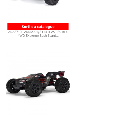
Sorti du catalogue
ARA8710 - ARRMA 1/8 OUTCAST 6S BLX
4WD EXtreme Bash Stunt...