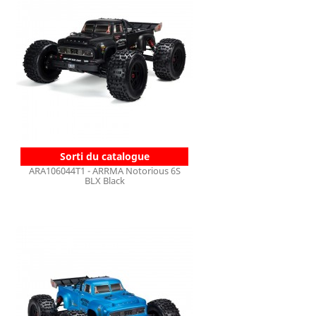
Sorti du catalogue
ARA106044T1 - ARRMA Notorious 6S
BLX Black