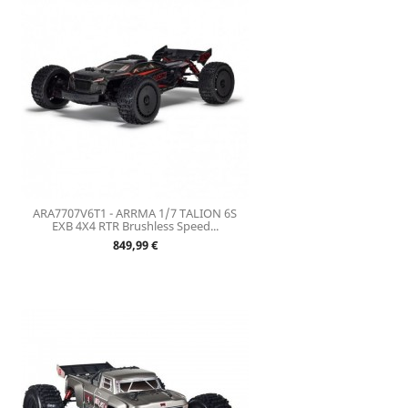
ARA7707V6T1 - ARRMA 1/7 TALION 6S
EXB 4X4 RTR Brushless Speed...
Prix
849,99 €