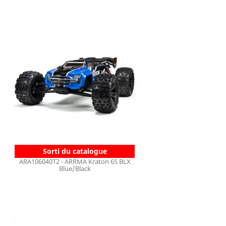
Sorti du catalogue
ARA106040T2 - ARRMA Kraton 6S BLX
Blue/Black