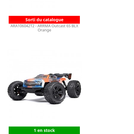
Sorti du catalogue
ARA106042T2 - ARRMA Outcast 6S BLX
Orange
1 en stock