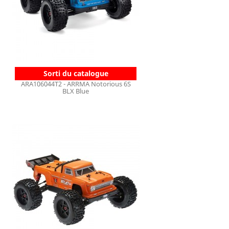
Sorti du catalogue
ARA106044T2 - ARRMA Notorious 6S
BLX Blue