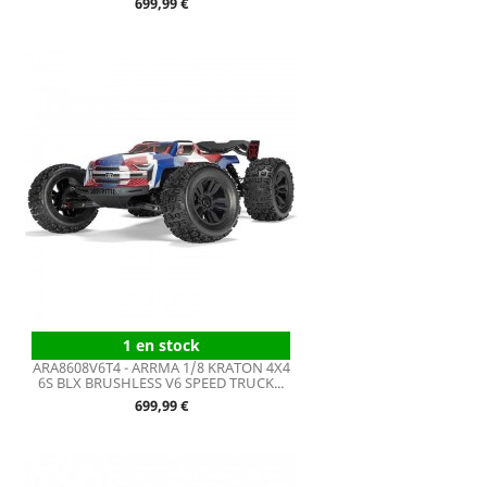
Prix
699,99 €
1 en stock
ARA8608V6T4 - ARRMA 1/8 KRATON 4X4
6S BLX BRUSHLESS V6 SPEED TRUCK...
Prix
699,99 €