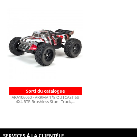
Sorti du catalogue
ARA106060 - ARRMA 1/8 OUTCAST 6S
4X4 RTR Brushless Stunt Truck,...
SERVICES À LA CLIENTÈLE
