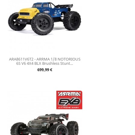
ARA8611V6T2 - ARRMA 1/8 NOTORIOUS
6S V6 4X4 BLX Brushless Stunt...
Prix
699,99 €