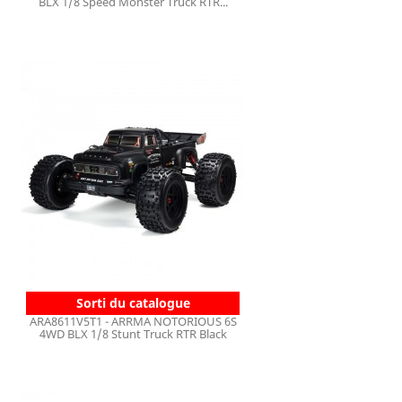
BLX 1/8 Speed Monster Truck RTR...
Sorti du catalogue
ARA8611V5T1 - ARRMA NOTORIOUS 6S
4WD BLX 1/8 Stunt Truck RTR Black