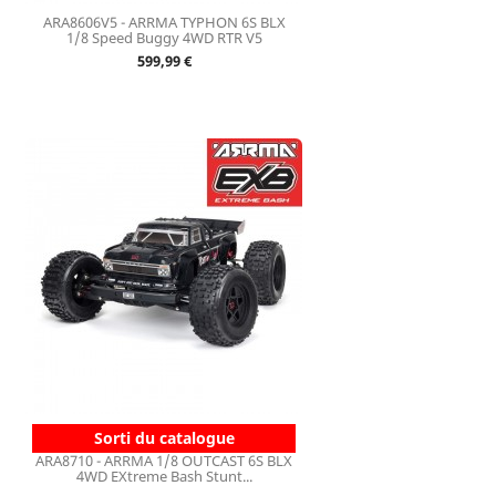
ARA8606V5 - ARRMA TYPHON 6S BLX
1/8 Speed Buggy 4WD RTR V5
Prix
599,99 €
Sorti du catalogue
ARA8710 - ARRMA 1/8 OUTCAST 6S BLX
4WD EXtreme Bash Stunt...