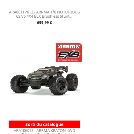
ARA8611V6T2 - ARRMA 1/8 NOTORIOUS
6S V6 4X4 BLX Brushless Stunt...
Prix
699,99 €
Sorti du catalogue
ARA106053 - ARRMA KRATON 4WD