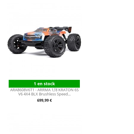
1 en stock
ARA8608V6T1 - ARRMA 1/8 KRATON 6S
V6 4X4 BLX Brushless Speed...
Prix
699,99 €