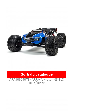
Sorti du catalogue
ARA106040T2 - ARRMA Kraton 6S BLX
Blue/Black