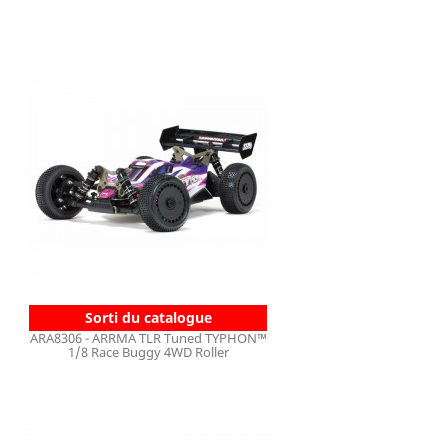
Sorti du catalogue
ARA8306 - ARRMA TLR Tuned TYPHON™
1/8 Race Buggy 4WD Roller