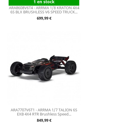
1 en stock
ARA8608V6T4 - ARRMA 1/8 KRATON 4X4
6S BLX BRUSHLESS V6 SPEED TRUCK...
Prix
699,99 €
ARA7707V6T1 - ARRMA 1/7 TALION 6S
EXB 4X4 RTR Brushless Speed...
Prix
849,99 €