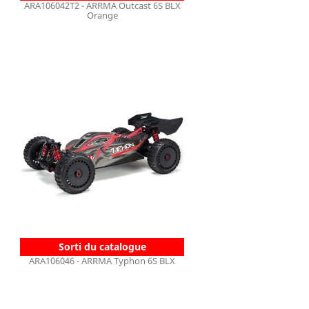
ARA106042T2 - ARRMA Outcast 6S BLX
Orange
Sorti du catalogue
ARA106046 - ARRMA Typhon 6S BLX