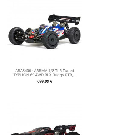
ARA8406 - ARRMA 1/8 TLR Tuned
TYPHON 6S 4WD BLX Buggy RTR,...
Prix
699,99 €