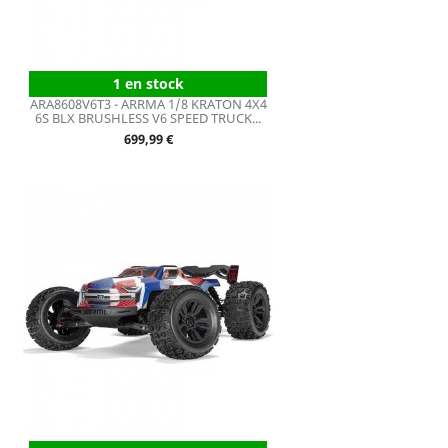
1 en stock
ARA8608V6T3 - ARRMA 1/8 KRATON 4X4
6S BLX BRUSHLESS V6 SPEED TRUCK...
Prix
699,99 €