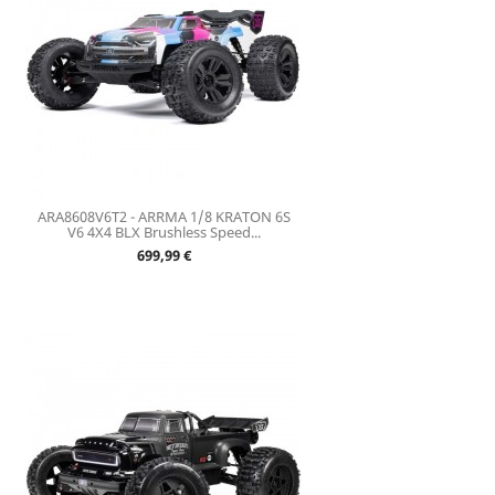
ARA8608V6T2 - ARRMA 1/8 KRATON 6S
V6 4X4 BLX Brushless Speed...
Prix
699,99 €