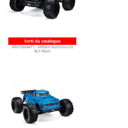
Sorti du catalogue
ARA106044T1 - ARRMA Notorious 6S
BLX Black