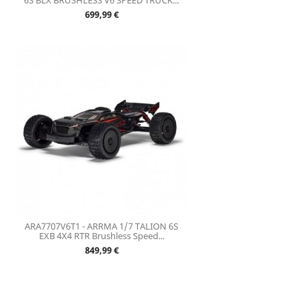
6S BLX BRUSHLESS V6 SPEED TRUCK...
Prix
699,99 €
ARA7707V6T1 - ARRMA 1/7 TALION 6S
EXB 4X4 RTR Brushless Speed...
Prix
849,99 €