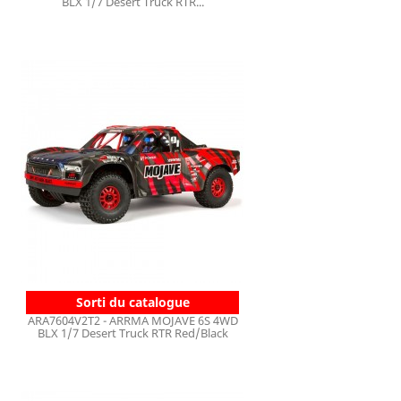
BLX 1/7 Desert Truck RTR...
Sorti du catalogue
ARA7604V2T2 - ARRMA MOJAVE 6S 4WD
BLX 1/7 Desert Truck RTR Red/Black