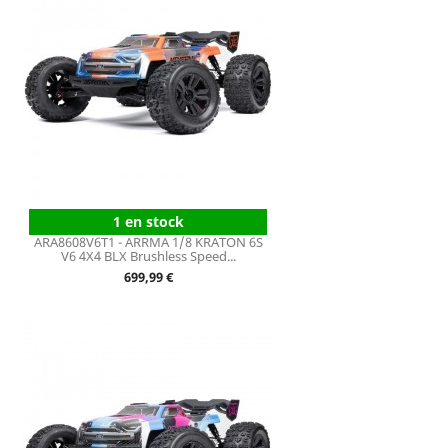
1 en stock
ARA8608V6T1 - ARRMA 1/8 KRATON 6S
V6 4X4 BLX Brushless Speed...
Prix
699,99 €