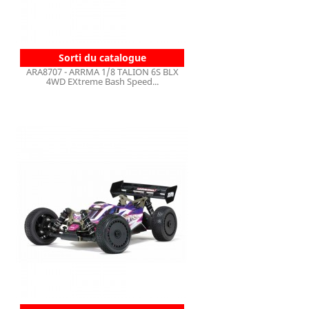
Sorti du catalogue
ARA8707 - ARRMA 1/8 TALION 6S BLX
4WD EXtreme Bash Speed...