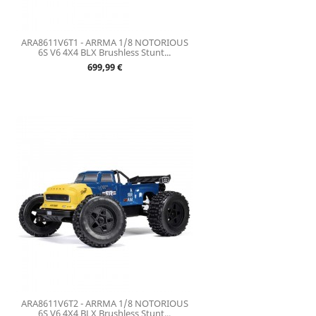
ARA8611V6T1 - ARRMA 1/8 NOTORIOUS
6S V6 4X4 BLX Brushless Stunt...
Prix
699,99 €
ARA8611V6T2 - ARRMA 1/8 NOTORIOUS
6S V6 4X4 BLX Brushless Stunt...