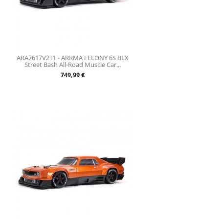
ARA7617V2T1 - ARRMA FELONY 6S BLX
Street Bash All-Road Muscle Car...
Prix
749,99 €