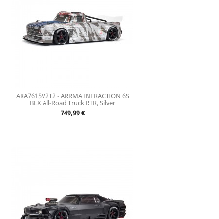
ARA7615V2T2 - ARRMA INFRACTION 6S
BLX All-Road Truck RTR, Silver
Prix
749,99 €