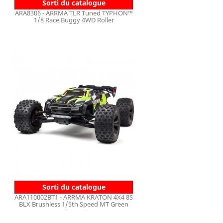
Sorti du catalogue
ARA8306 - ARRMA TLR Tuned TYPHON™
1/8 Race Buggy 4WD Roller
Sorti du catalogue
ARA110002BT1 - ARRMA KRATON 4X4 8S
BLX Brushless 1/5th Speed MT Green