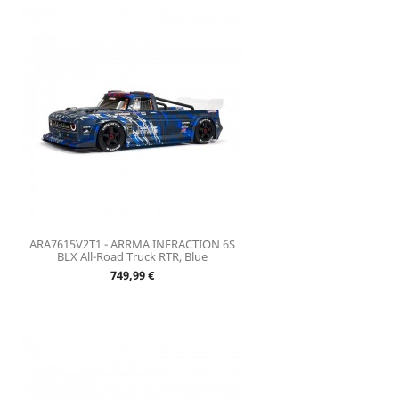
ARA7615V2T1 - ARRMA INFRACTION 6S
BLX All-Road Truck RTR, Blue
Prix
749,99 €