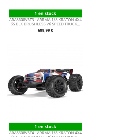
1 en stock
ARA8608V6T3 - ARRMA 1/8 KRATON 4X4
6S BLX BRUSHLESS V6 SPEED TRUCK...
Prix
699,99 €
1 en stock
ARA8608V6T4 - ARRMA 1/8 KRATON 4X4