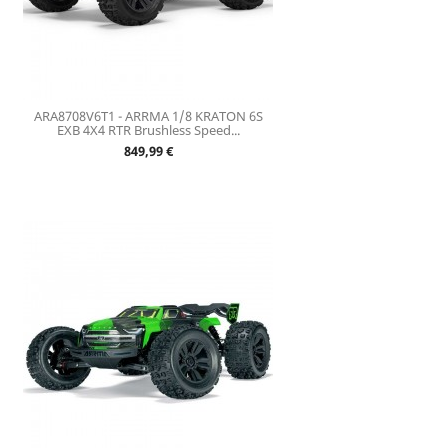
ARA8708V6T1 - ARRMA 1/8 KRATON 6S
EXB 4X4 RTR Brushless Speed...
Prix
849,99 €