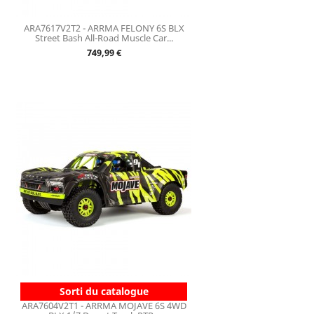
ARA7617V2T2 - ARRMA FELONY 6S BLX
Street Bash All-Road Muscle Car...
Prix
749,99 €
Sorti du catalogue
ARA7604V2T1 - ARRMA MOJAVE 6S 4WD