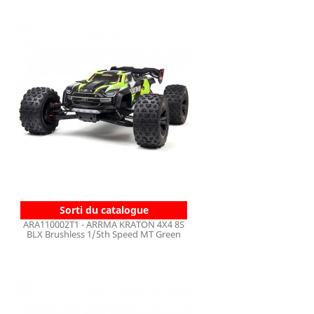
Sorti du catalogue
ARA110002T1 - ARRMA KRATON 4X4 8S
BLX Brushless 1/5th Speed MT Green