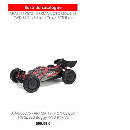
Sorti du catalogue
ARA8611V5T2 - ARRMA NOTORIOUS 6S
4WD BLX 1/8 Stunt Truck RTR Blue
ARA8606V5 - ARRMA TYPHON 6S BLX
1/8 Speed Buggy 4WD RTR V5
Prix
599,99 €