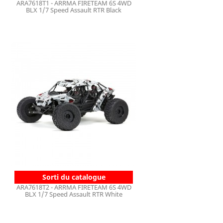
ARA7618T1 - ARRMA FIRETEAM 6S 4WD
BLX 1/7 Speed Assault RTR Black
Sorti du catalogue
ARA7618T2 - ARRMA FIRETEAM 6S 4WD
BLX 1/7 Speed Assault RTR White