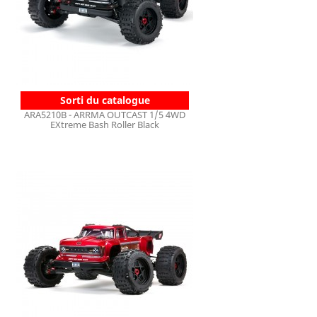
Sorti du catalogue
ARA5210B - ARRMA OUTCAST 1/5 4WD
EXtreme Bash Roller Black