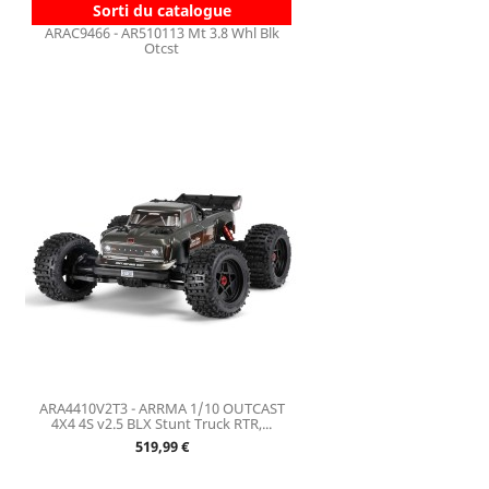
Sorti du catalogue
ARAC9466 - AR510113 Mt 3.8 Whl Blk
Otcst
ARA4410V2T3 - ARRMA 1/10 OUTCAST
4X4 4S v2.5 BLX Stunt Truck RTR,...
Prix
519,99 €