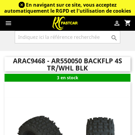
En navigant sur ce site, vous acceptez
automatiquement le RGPD et l’utilisation de cookies
shopping_cart



ARAC9468 - AR550050 BACKFLP 4S
TR/WHL BLK
3 en stock