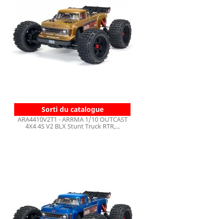
Sorti du catalogue
ARA4410V2T1 - ARRMA 1/10 OUTCAST
4X4 4S V2 BLX Stunt Truck RTR,...