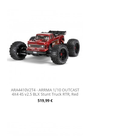
ARA4410V2T4 - ARRMA 1/10 OUTCAST
4X4 4S v2.5 BLX Stunt Truck RTR, Red
Prix
519,99 €