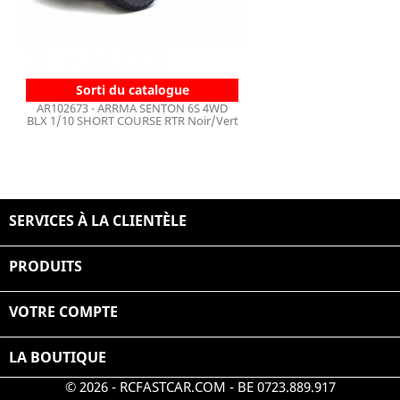
Sorti du catalogue
AR102673 - ARRMA SENTON 6S 4WD
BLX 1/10 SHORT COURSE RTR Noir/Vert
SERVICES À LA CLIENTÈLE

PRODUITS

VOTRE COMPTE

LA BOUTIQUE
© 2026 - RCFASTCAR.COM - BE 0723.889.917