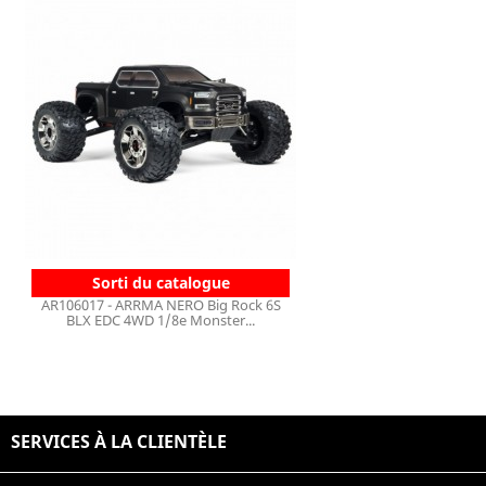
Sorti du catalogue
AR106017 - ARRMA NERO Big Rock 6S
BLX EDC 4WD 1/8e Monster...
SERVICES À LA CLIENTÈLE
