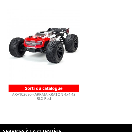
Sorti du catalogue
ARA102690 - ARRMA KRATON 4x4 4S
BLX Red
SERVICES À LA CLIENTÈLE
