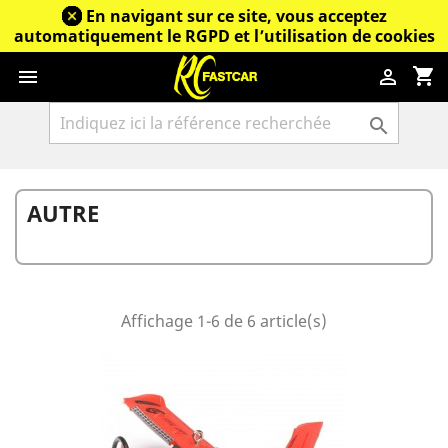
En navigant sur ce site, vous acceptez
automatiquement le RGPD et l’utilisation de cookies
shopping_cart



AUTRE
Affichage 1-6 de 6 article(s)