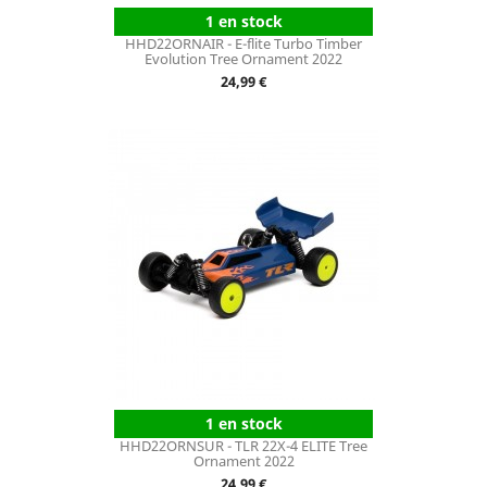
1 en stock
HHD22ORNAIR - E-flite Turbo Timber
Evolution Tree Ornament 2022
Prix
24,99 €
1 en stock
HHD22ORNSUR - TLR 22X-4 ELITE Tree
Ornament 2022
Prix
24,99 €