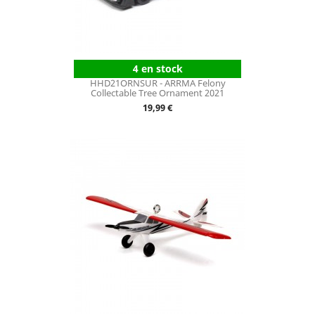
4 en stock
HHD21ORNSUR - ARRMA Felony
Collectable Tree Ornament 2021
Prix
19,99 €