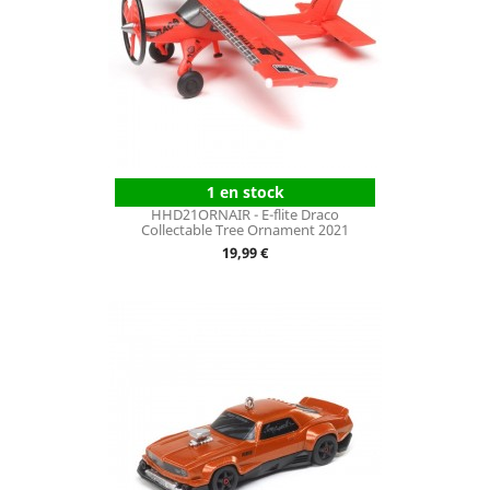
1 en stock
HHD21ORNAIR - E-flite Draco
Collectable Tree Ornament 2021
Prix
19,99 €