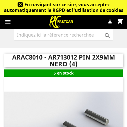
En navigant sur ce site, vous acceptez
automatiquement le RGPD et l’utilisation de cookies
shopping_cart



ARAC8010 - AR713012 PIN 2X9MM
NERO (4)
5 en stock