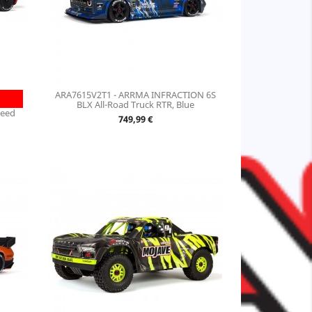
ARA7615V2T1 - ARRMA INFRACTION 6S
BLX All-Road Truck RTR, Blue
peed
Prix
749,99 €