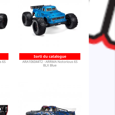
Sorti du catalogue
s 6S
ARA106044T2 - ARRMA Notorious 6S
BLX Blue