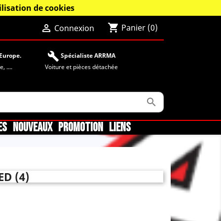
lisation de cookies
shopping_cart

Panier
(0)
Connexion
build
Europe.
Spécialiste ARRMA
 ....
Voiture et pièces détachée

ES
NOUVEAUX
PROMOTION
LIENS
ED (4)