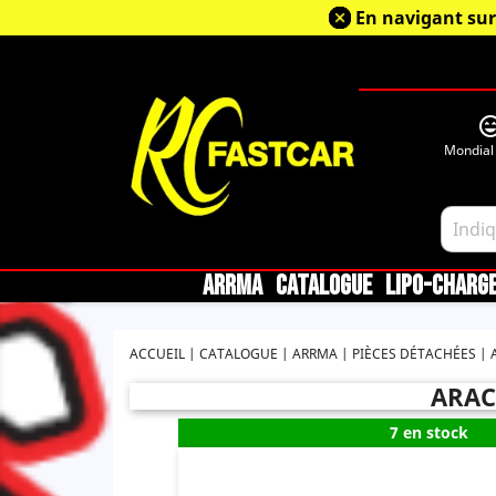
En navigant sur
sentiment_very_sa
Mondial
ARRMA
CATALOGUE
LIPO-CHARG
ACCUEIL
CATALOGUE
ARRMA
PIÈCES DÉTACHÉES
ARAC7
7 en stock