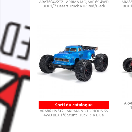
ARA7604V2T2 - ARRMA MOJAVE 6S 4WD
ARA86
BLX 1/7 Desert Truck RTR Red/Black
BLX 
ARA
Sorti du catalogue
ARA8611V5T2 - ARRMA NOTORIOUS 6S
4WD BLX 1/8 Stunt Truck RTR Blue