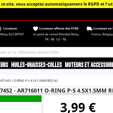
 ce site, vous acceptez automatiquement le RGPD et l’uti
tisfied
favorite
local_shipping
Livraison
Livraison offerte dès €100-
Livraison en 
 Relay GLS BPOST
en point de retrait Mondial Relay
France, Belgique,
FR - BE -LU - NL
EURS
HUILES-GRAISSES-COLLES
MOTEURS ET ACCESSOIR
AR716011 O-RING P-5 4.5X1.5MM RED (4)
452 - AR716011 O-RING P-5 4.5X1.5MM R
3,99 €