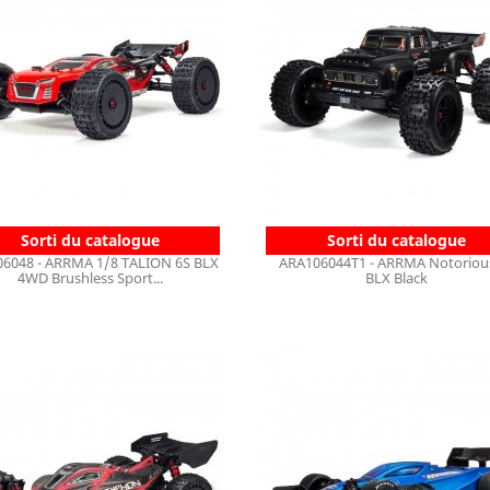
Sorti du catalogue
Sorti du catalogue
6048 - ARRMA 1/8 TALION 6S BLX
ARA106044T1 - ARRMA Notoriou
4WD Brushless Sport...
BLX Black