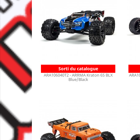
Sorti du catalogue
ARA106040T2 - ARRMA Kraton 6S BLX
ARA10
Blue/Black