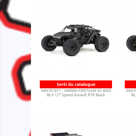
Sorti du catalogue
ARA7618T1 - ARRMA FIRETEAM 6S 4WD
ARA7
BLX 1/7 Speed Assault RTR Black
BL