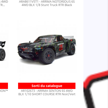
S 4WD
ARA8611V5T1 - ARRMA NOTORIOUS 6S
R...
4WD BLX 1/8 Stunt Truck RTR Black
Sorti du catalogue
PHON™
AR102673 - ARRMA SENTON 6S 4WD
BLX 1/10 SHORT COURSE RTR Noir/Vert