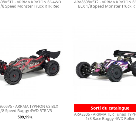
08V5T1 - ARRMA KRATON 6S 4WD
ARA8608V5T2 - ARRMA KRATON 6
1/8 Speed Monster Truck RTR Red
BLX 1/8 Speed Monster Truck RT
8606V5 - ARRMA TYPHON 6S BLX
Sorti du catalogue
1/8 Speed Buggy 4WD RTR V5
ARA8306 - ARRMA TLR Tuned TY
Prix
599,99 €
1/8 Race Buggy 4WD Roller