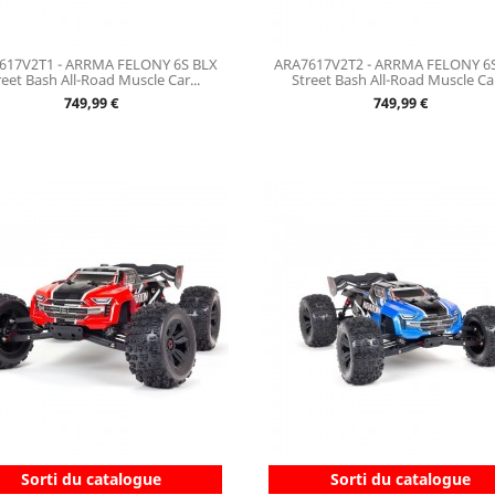
617V2T1 - ARRMA FELONY 6S BLX
ARA7617V2T2 - ARRMA FELONY 6
reet Bash All-Road Muscle Car...
Street Bash All-Road Muscle Car
Prix
Prix
749,99 €
749,99 €
Sorti du catalogue
Sorti du catalogue