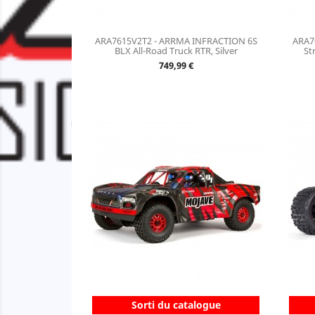
ARA7615V2T2 - ARRMA INFRACTION 6S
ARA7
BLX All-Road Truck RTR, Silver
St
Prix
749,99 €
Sorti du catalogue