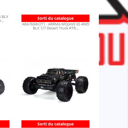
S BLX
Sorti du catalogue
...
ARA7604V2T1 - ARRMA MOJAVE 6S 4WD
BLX 1/7 Desert Truck RTR...
Sorti du catalogue