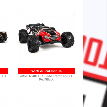
Sorti du catalogue
S BLX
ARA106040T1 - ARRMA Kraton 6S BLX
Red/Black