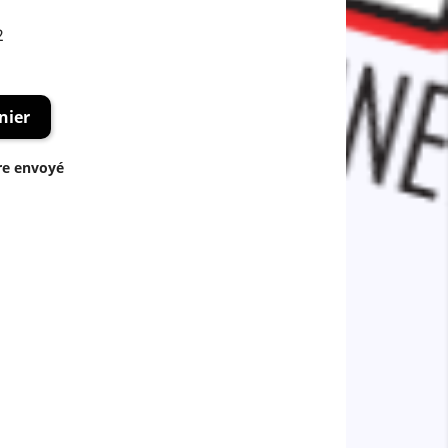
2
nier
re envoyé