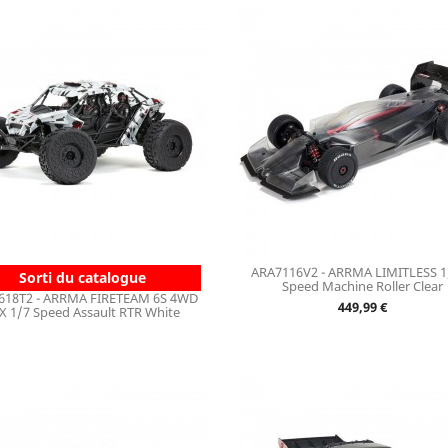
ARA7116V2 - ARRMA LIMITLESS 1
Sorti du catalogue
Speed Machine Roller Clear
618T2 - ARRMA FIRETEAM 6S 4WD
Prix
449,99 €
X 1/7 Speed Assault RTR White