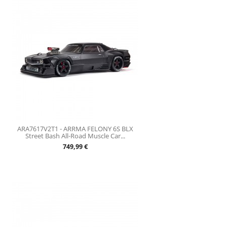
ARA7617V2T1 - ARRMA FELONY 6S BLX
Street Bash All-Road Muscle Car...
Prix
749,99 €