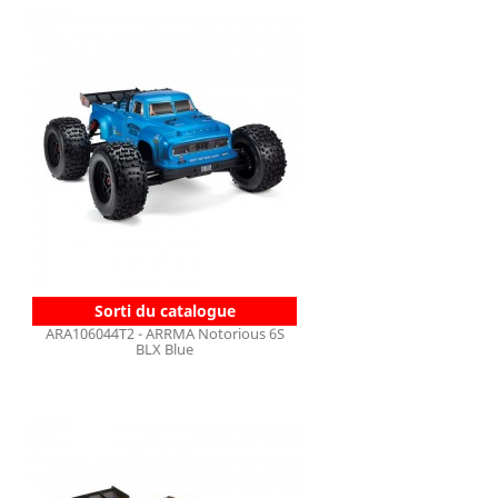
Sorti du catalogue
ARA106044T2 - ARRMA Notorious 6S
BLX Blue