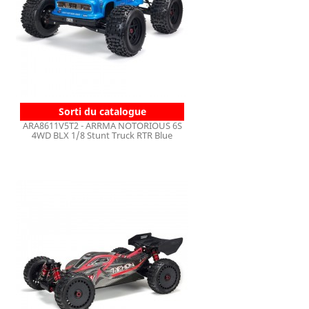
Sorti du catalogue
ARA8611V5T2 - ARRMA NOTORIOUS 6S
4WD BLX 1/8 Stunt Truck RTR Blue