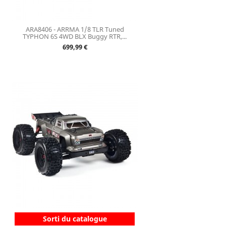
ARA8406 - ARRMA 1/8 TLR Tuned
TYPHON 6S 4WD BLX Buggy RTR,...
Prix
699,99 €
Sorti du catalogue