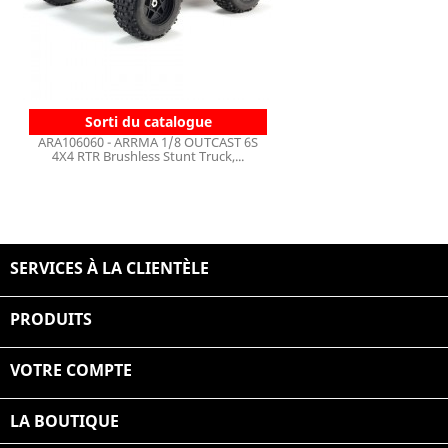
Sorti du catalogue
ARA106060 - ARRMA 1/8 OUTCAST 6S
4X4 RTR Brushless Stunt Truck,...
SERVICES À LA CLIENTÈLE

PRODUITS

VOTRE COMPTE

LA BOUTIQUE