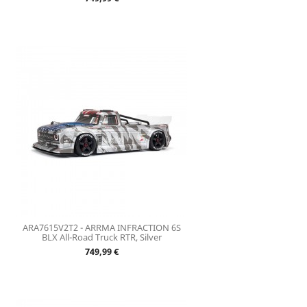
ARA7615V2T2 - ARRMA INFRACTION 6S
BLX All-Road Truck RTR, Silver
Prix
749,99 €