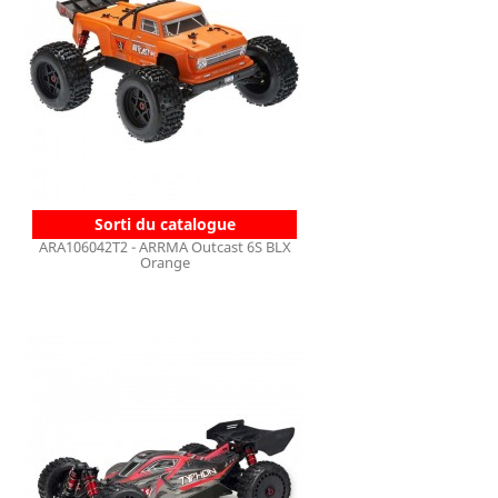
Sorti du catalogue
ARA106042T2 - ARRMA Outcast 6S BLX
Orange