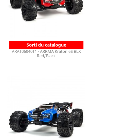
Sorti du catalogue
ARA106040T1 - ARRMA Kraton 6S BLX
Red/Black