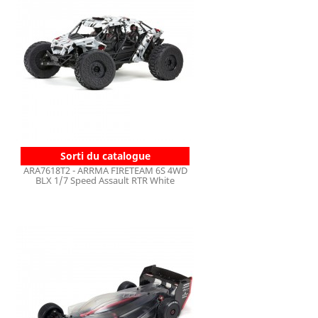
Sorti du catalogue
ARA7618T2 - ARRMA FIRETEAM 6S 4WD
BLX 1/7 Speed Assault RTR White