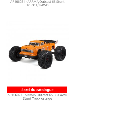
AR106021 - ARRMA Outcast 6S Stunt
Truck 1/8 4WD
Sorti du catalogue
AR106027 - ARRMA Outcast 6S BLX 4WD
Stunt Truck orange