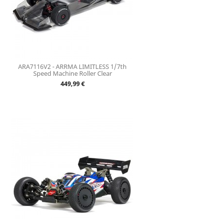
ARA7116V2 - ARRMA LIMITLESS 1/7th
Speed Machine Roller Clear
Prix
449,99 €