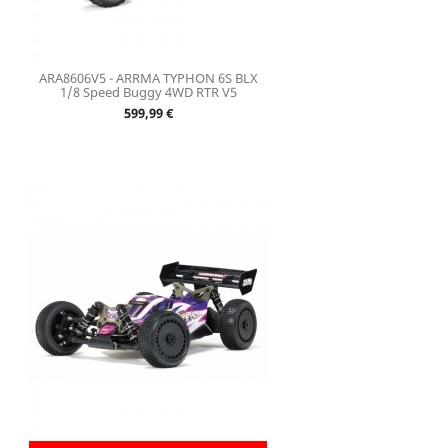
ARA8606V5 - ARRMA TYPHON 6S BLX
1/8 Speed Buggy 4WD RTR V5
Prix
599,99 €