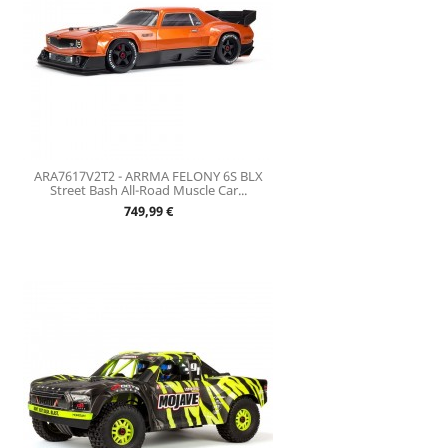
ARA7617V2T2 - ARRMA FELONY 6S BLX
Street Bash All-Road Muscle Car...
Prix
749,99 €