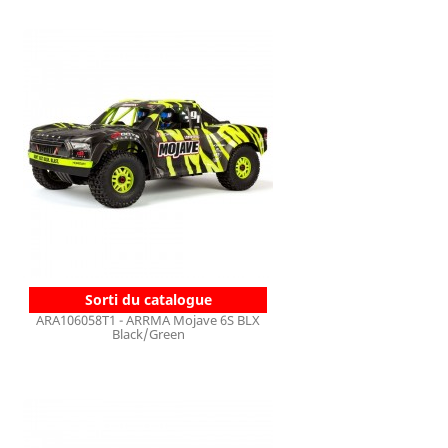
Sorti du catalogue
ARA106058T1 - ARRMA Mojave 6S BLX
Black/Green