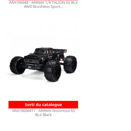
ARA106048 - ARRMA 1/8 TALION 6S BLX
4WD Brushless Sport...
Sorti du catalogue
ARA106044T1 - ARRMA Notorious 6S
BLX Black