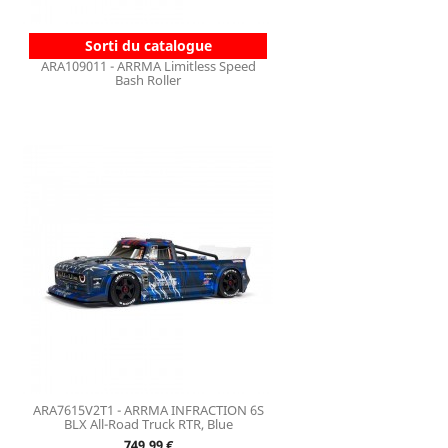
Sorti du catalogue
ARA109011 - ARRMA Limitless Speed
Bash Roller
ARA7615V2T1 - ARRMA INFRACTION 6S
BLX All-Road Truck RTR, Blue
Prix
749,99 €