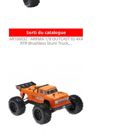
Sorti du catalogue
AR106032 - ARRMA 1/8 OUTCAST 6S 4X4
RTR Brushless Stunt Truck,...