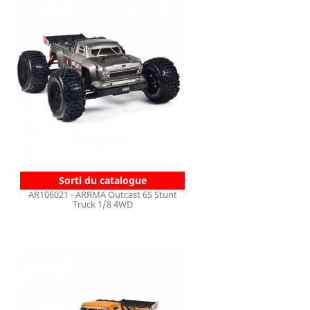
Sorti du catalogue
AR106021 - ARRMA Outcast 6S Stunt
Truck 1/8 4WD