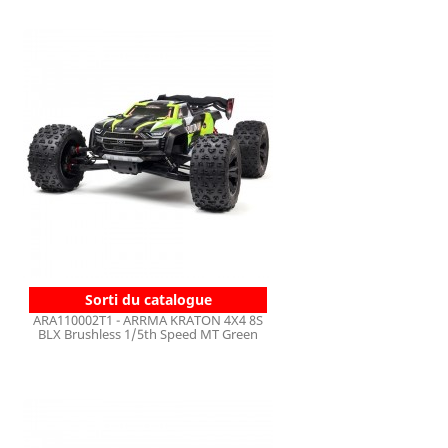
Sorti du catalogue
ARA110002T1 - ARRMA KRATON 4X4 8S
BLX Brushless 1/5th Speed MT Green