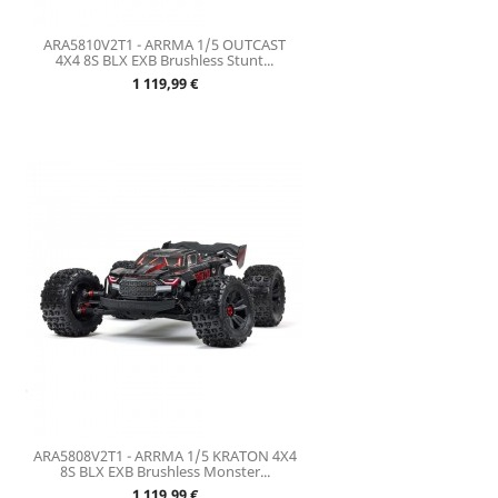
ARA5810V2T1 - ARRMA 1/5 OUTCAST
4X4 8S BLX EXB Brushless Stunt...
Prix
1 119,99 €
ARA5808V2T1 - ARRMA 1/5 KRATON 4X4
8S BLX EXB Brushless Monster...
Prix
1 119,99 €