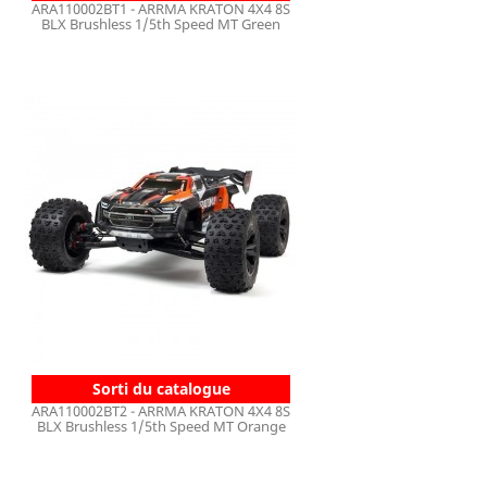
ARA110002BT1 - ARRMA KRATON 4X4 8S
BLX Brushless 1/5th Speed MT Green
Sorti du catalogue
ARA110002BT2 - ARRMA KRATON 4X4 8S
BLX Brushless 1/5th Speed MT Orange