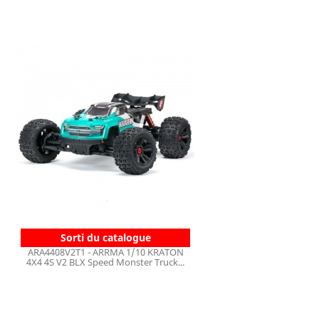
Sorti du catalogue
ARA4408V2T1 - ARRMA 1/10 KRATON
4X4 4S V2 BLX Speed Monster Truck...