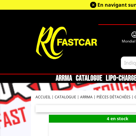
En navigant sur
sentiment_very_sa
Mondial
ARRMA
CATALOGUE
LIPO-CHARG
ACCUEIL
CATALOGUE
ARRMA
PIÈCES DÉTACHÉES
4 en stock