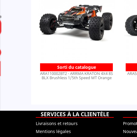
Sorti du catalogue
ARA110002BT2 - ARRMA KRATON 4X4 8S
ARA5
BLX Brushless 1/5th Speed MT Orange
SERVICES À LA CLIENTÈLE
Livraisons et retours
Promot
Mentions légales
Nouvea