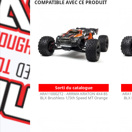
COMPATIBLE AVEC CE PRODUIT
Sorti du catalogue
ARA110002T2 - ARRMA KRATON 4X4 8S
ARA1
BLX Brushless 1/5th Speed MT Orange
BLX 