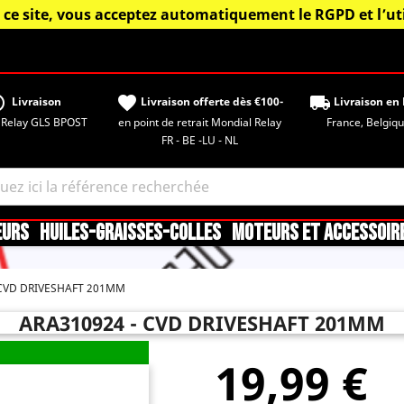
 ce site, vous acceptez automatiquement le RGPD et l’uti
tisfied
favorite
local_shipping
Livraison
Livraison offerte dès €100-
Livraison en 
 Relay GLS BPOST
en point de retrait Mondial Relay
France, Belgique,
FR - BE -LU - NL
EURS
HUILES-GRAISSES-COLLES
MOTEURS ET ACCESSOIR
CVD DRIVESHAFT 201MM
ARA310924 - CVD DRIVESHAFT 201MM
19,99 €