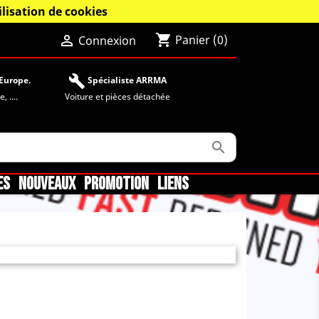
lisation de cookies
shopping_cart

Panier
(0)
Connexion
build
Europe.
Spécialiste ARRMA
 ....
Voiture et pièces détachée

ES
NOUVEAUX
PROMOTION
LIENS