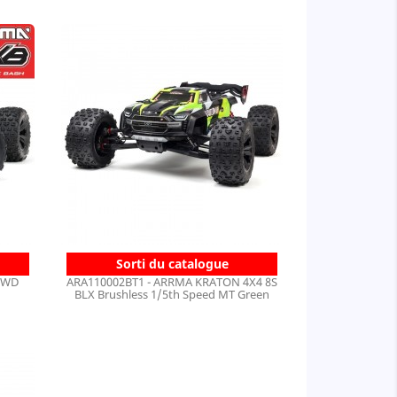
Sorti du catalogue
4WD
ARA110002BT1 - ARRMA KRATON 4X4 8S
BLX Brushless 1/5th Speed MT Green