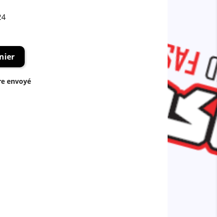
24
nier
re envoyé