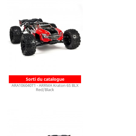
Sorti du catalogue
ARA106040T1 - ARRMA Kraton 6S BLX
Red/Black