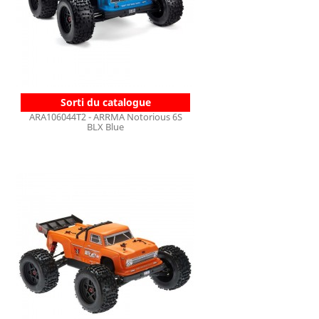
Sorti du catalogue
ARA106044T2 - ARRMA Notorious 6S
BLX Blue