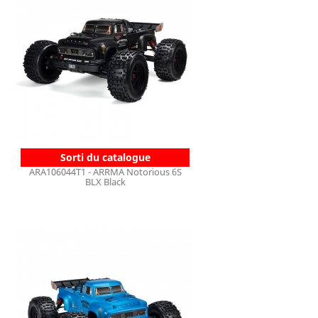
Sorti du catalogue
ARA106044T1 - ARRMA Notorious 6S
BLX Black