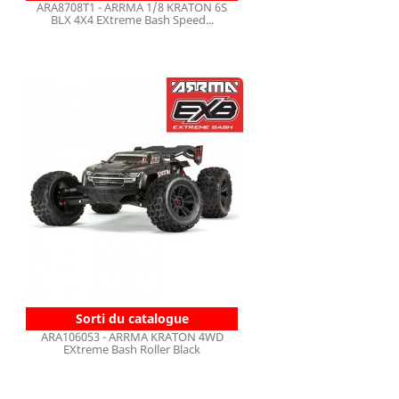
ARA8708T1 - ARRMA 1/8 KRATON 6S
BLX 4X4 EXtreme Bash Speed...
Sorti du catalogue
ARA106053 - ARRMA KRATON 4WD
EXtreme Bash Roller Black