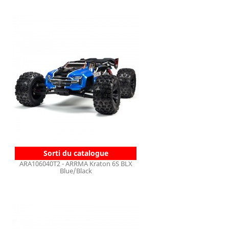
Sorti du catalogue
ARA106040T2 - ARRMA Kraton 6S BLX
Blue/Black