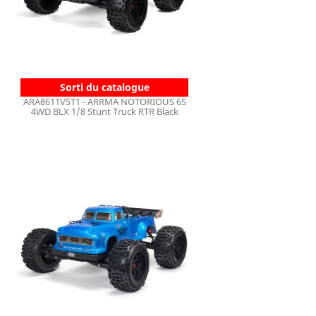
Sorti du catalogue
ARA8611V5T1 - ARRMA NOTORIOUS 6S
4WD BLX 1/8 Stunt Truck RTR Black