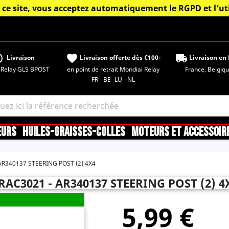
 ce site, vous acceptez automatiquement le RGPD et l’uti
tisfied
favorite
local_shipping
Livraison
Livraison offerte dès €100-
Livraison en 
 Relay GLS BPOST
en point de retrait Mondial Relay
France, Belgique,
FR - BE -LU - NL
EURS
HUILES-GRAISSES-COLLES
MOTEURS ET ACCESSOIR
AR340137 STEERING POST (2) 4X4
RAC3021 - AR340137 STEERING POST (2) 4
5,99 €