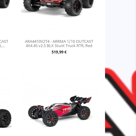
CAST
ARA4410V2T4 - ARRMA 1/10 OUTCAST
...
4X4 4S v2.5 BLX Stunt Truck RTR, Red
Prix
519,99 €