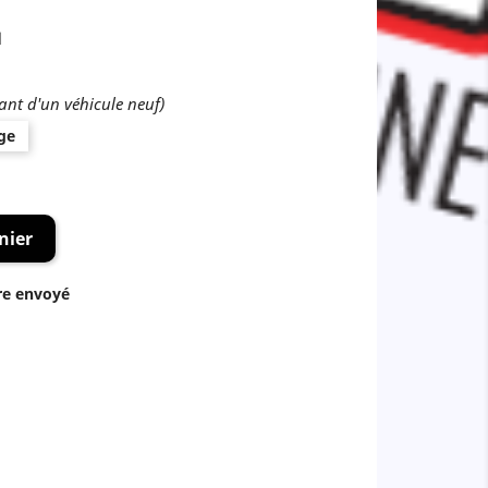
1
nt d'un véhicule neuf)
ge
nier
re envoyé