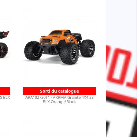
Sorti du catalogue
S BLX
ARA102720T1 - ARRMA Granite 4X4 3S
BLX Orange/Black