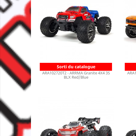
Sorti du catalogue
ARA102720T2 - ARRMA Granite 4X4 3S
ARA1
BLX Red/Blue