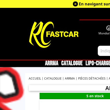
En navigant sur
sentiment_very_sa
Mondial
ARRMA
CATALOGUE
LIPO-CHARG
ACCUEIL
CATALOGUE
ARRMA
PIÈCES DÉTACHÉES
A
5 en stock