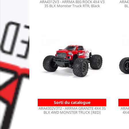
ARA4312V3 - ARRMA BIG ROCK 4X4 V3
ARA4
3S BLX Monster Truck RTR, Black
BL
Sorti du catalogue
ARA4302V3T2 - ARRMA GRANITE 4X4 3S
ARA4
BLX 4WD MONSTER TRUCK (RED)
4X4