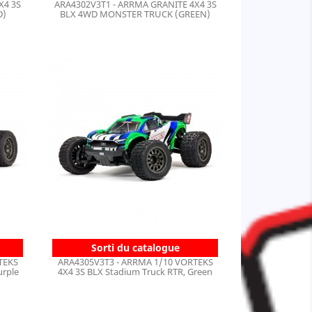
X4 3S
ARA4302V3T1 - ARRMA GRANITE 4X4 3S
D)
BLX 4WD MONSTER TRUCK (GREEN)
Sorti du catalogue
TEKS
ARA4305V3T3 - ARRMA 1/10 VORTEKS
urple
4X4 3S BLX Stadium Truck RTR, Green