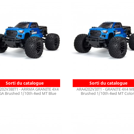
Sorti du catalogue
Sorti du catalogue
202V3BIT1 - ARRMA GRANITE 4X4
ARA4202V3IT1 - GRANITE 4X4 M
A Brushed 1/10th 4wd MT Blue
Brushed 1/10th 4wd MT Color