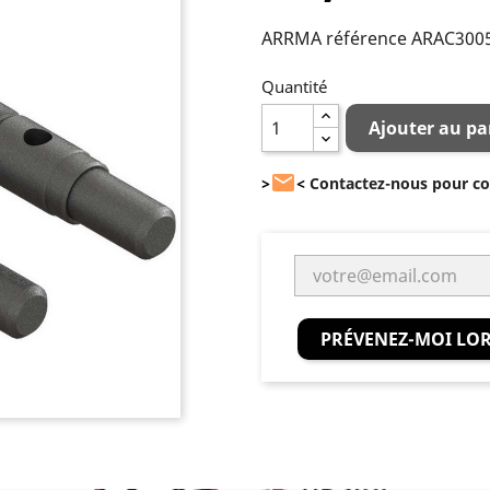
ARRMA référence ARAC300
Quantité
Ajouter au pa

>
<
Contactez-nous pour con
PRÉVENEZ-MOI LOR