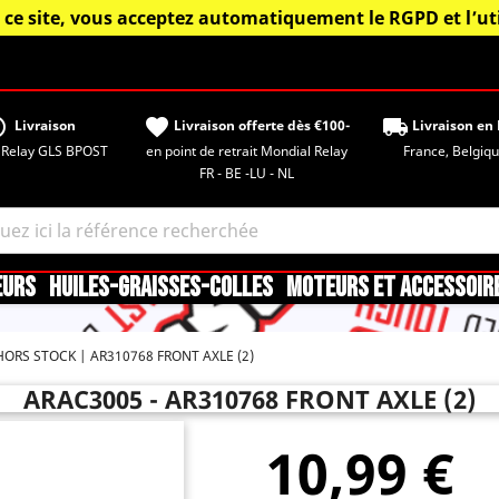
 ce site, vous acceptez automatiquement le RGPD et l’uti
tisfied
favorite
local_shipping
Livraison
Livraison offerte dès €100-
Livraison en 
 Relay GLS BPOST
en point de retrait Mondial Relay
France, Belgique,
FR - BE -LU - NL
EURS
HUILES-GRAISSES-COLLES
MOTEURS ET ACCESSOIR
HORS STOCK
AR310768 FRONT AXLE (2)
ARAC3005 - AR310768 FRONT AXLE (2)
10,99 €