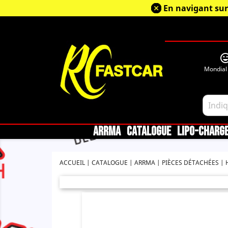
En navigant sur
sentiment_very_sa
Mondial
ARRMA
CATALOGUE
LIPO-CHARG
ACCUEIL
CATALOGUE
ARRMA
PIÈCES DÉTACHÉES