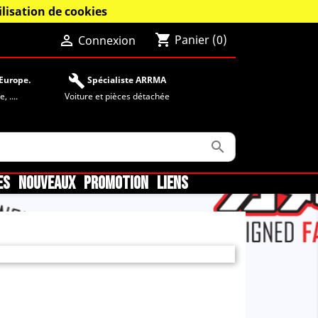
lisation de cookies
shopping_cart

Panier
(0)
Connexion
build
Europe.
Spécialiste ARRMA
 ....
Voiture et pièces détachée

ES
NOUVEAUX
PROMOTION
LIENS