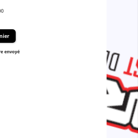
00
nier
re envoyé