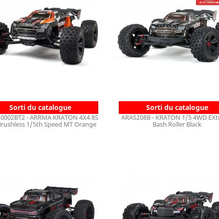
Sorti du catalogue
Sorti du catalogue
0002BT2 - ARRMA KRATON 4X4 8S
ARA5208B - KRATON 1/5 4WD EX
Brushless 1/5th Speed MT Orange
Bash Roller Black