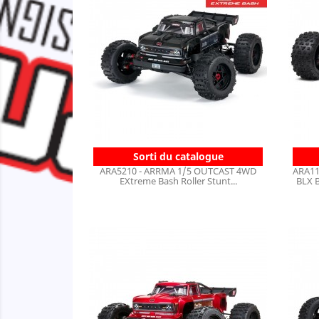
Sorti du catalogue
ARA5210 - ARRMA 1/5 OUTCAST 4WD
ARA11
EXtreme Bash Roller Stunt...
BLX 