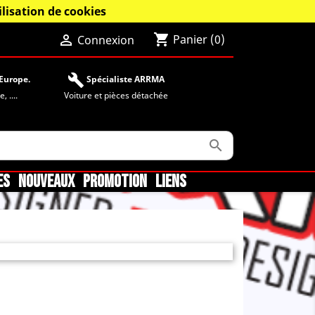
lisation de cookies
shopping_cart

Panier
(0)
Connexion
build
Europe.
Spécialiste ARRMA
 ....
Voiture et pièces détachée

ES
NOUVEAUX
PROMOTION
LIENS