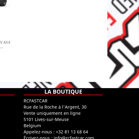
N 4X4
..
LA BOUTIQUE
RCFASTCAR
Rue de la Roche à l'Argent, 30
Vente uniquement en ligne
5101 Lives-sur-Meuse
Belgium
Appelez-nous :
+32 81 13 68 64
Écrivez-nous :
info@rcfastcar.com