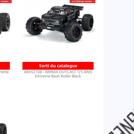
Sorti du catalogue
treme
ARA5210B - ARRMA OUTCAST 1/5 4WD
EXtreme Bash Roller Black