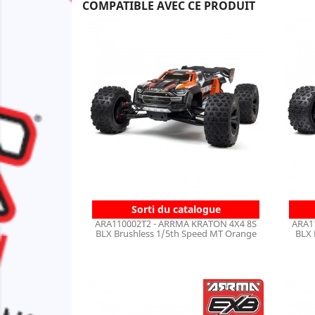
COMPATIBLE AVEC CE PRODUIT
Sorti du catalogue
ARA110002T2 - ARRMA KRATON 4X4 8S
ARA1
BLX Brushless 1/5th Speed MT Orange
BLX 