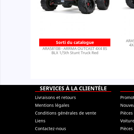
ARA
Sorti du catalogue
4X
ARA5810B - ARRMA OUTCAST 4X4 8S
BLX 1/5th Stunt Truck Red
SERVICES À LA CLIENTÈLE
Livraisons et retours
Promot
Mentions légales
Nouvea
Conditions générales de vente
Pièces
Liens
Voitur
Contactez-nous
Pièces