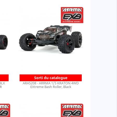
Sorti du catalogue
BLX
ARA5208 - ARRMA 1/5 KRATON 4WD
TR
EXtreme Bash Roller, Black