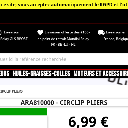
 ce site, vous acceptez automatiquement le RGPD et l’uti
tisfied
favorite
local_shipping
Livraison
Livraison offerte dès €100-
Livraison en 
 Relay GLS BPOST
en point de retrait Mondial Relay
France, Belgique,
FR - BE -LU - NL
EURS
HUILES-GRAISSES-COLLES
MOTEURS ET ACCESSOIR
CIRCLIP PLIERS
ARA810000 - CIRCLIP PLIERS
6,99 €