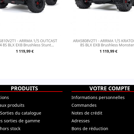
5810V2T1 - ARRMA 1/5 OUTCAST
ARA5808V2T1 - ARRMA 1/5 KRATO
4 8S BLX EXB Brushless Stunt...
8S BLX EXB Brushless Monster.
Prix
Prix
1 119,99 €
1 119,99 €
PRODUITS
VOTRE COMPTE
ions
Informations personnelles
ux produits
Commandes
 Sorties du catalogue
Notes de crédit
es sorties de gamme
Adresses
 hors stock
Bons de réduction