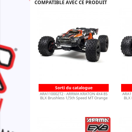
COMPATIBLE AVEC CE PRODUIT
Sorti du catalogue
ARA110002T2 - ARRMA KRATON 4X4 8S
ARA1
BLX Brushless 1/5th Speed MT Orange
BLX 