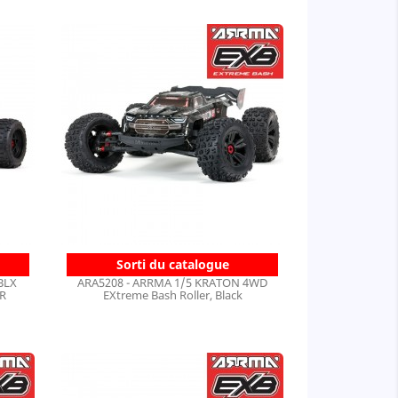
Sorti du catalogue
BLX
ARA5208 - ARRMA 1/5 KRATON 4WD
TR
EXtreme Bash Roller, Black