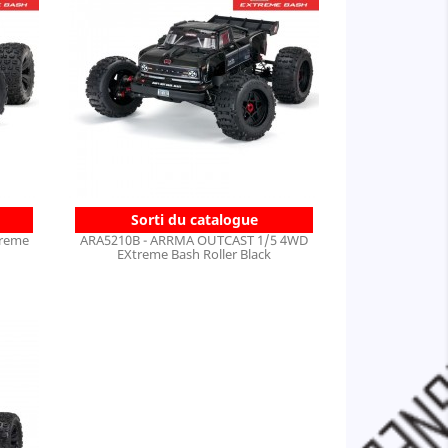
Sorti du catalogue
treme
ARA5210B - ARRMA OUTCAST 1/5 4WD
EXtreme Bash Roller Black