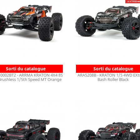
Sorti du catalogue
Sorti du catalogue
0002BT2 - ARRMA KRATON 4X4 8S
ARA5208B - KRATON 1/5 4WD EX
Brushless 1/5th Speed MT Orange
Bash Roller Black