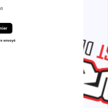
40
nier
re envoyé