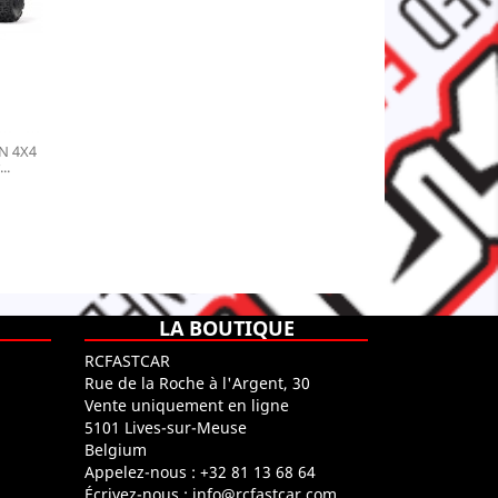
N 4X4
..
LA BOUTIQUE
RCFASTCAR
Rue de la Roche à l'Argent, 30
Vente uniquement en ligne
5101 Lives-sur-Meuse
Belgium
Appelez-nous :
+32 81 13 68 64
Écrivez-nous :
info@rcfastcar.com