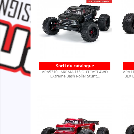
Sorti du catalogue
ARA5210 - ARRMA 1/5 OUTCAST 4WD
ARA11
EXtreme Bash Roller Stunt...
BLX 