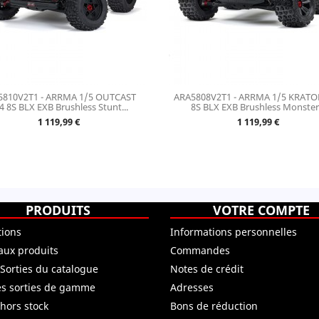
5810V2T1 - ARRMA 1/5 OUTCAST
ARA5808V2T1 - ARRMA 1/5 KRATO
4 8S BLX EXB Brushless Stunt...
8S BLX EXB Brushless Monster.
Prix
Prix
1 119,99 €
1 119,99 €
PRODUITS
VOTRE COMPTE
ions
Informations personnelles
ux produits
Commandes
 Sorties du catalogue
Notes de crédit
es sorties de gamme
Adresses
 hors stock
Bons de réduction