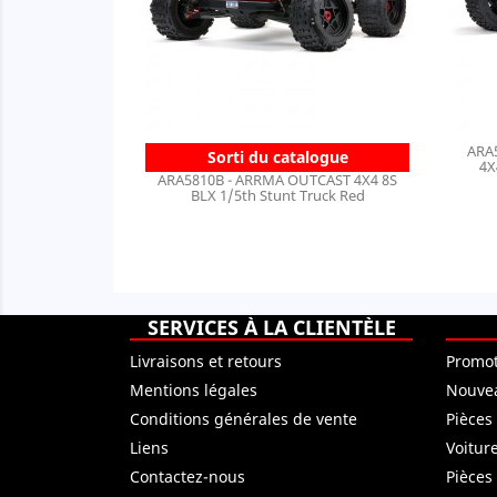
ARA
Sorti du catalogue
4X
ARA5810B - ARRMA OUTCAST 4X4 8S
BLX 1/5th Stunt Truck Red
SERVICES À LA CLIENTÈLE
Livraisons et retours
Promot
Mentions légales
Nouvea
Conditions générales de vente
Pièces
Liens
Voitur
Contactez-nous
Pièces