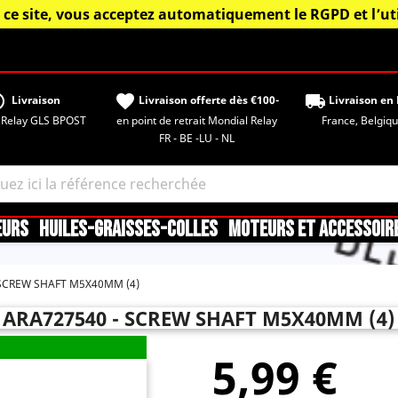
 ce site, vous acceptez automatiquement le RGPD et l’uti
tisfied
favorite
local_shipping
Livraison
Livraison offerte dès €100-
Livraison en 
 Relay GLS BPOST
en point de retrait Mondial Relay
France, Belgique,
FR - BE -LU - NL
EURS
HUILES-GRAISSES-COLLES
MOTEURS ET ACCESSOIR
SCREW SHAFT M5X40MM (4)
ARA727540 - SCREW SHAFT M5X40MM (4)
5,99 €