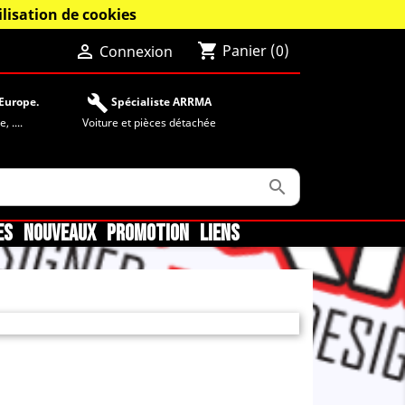
lisation de cookies
shopping_cart

Panier
(0)
Connexion
build
Europe.
Spécialiste ARRMA
 ....
Voiture et pièces détachée

ES
NOUVEAUX
PROMOTION
LIENS