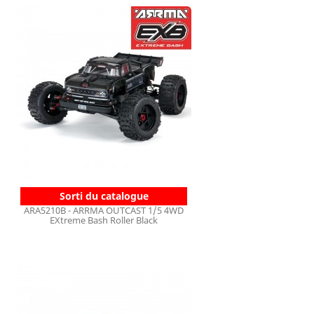
Sorti du catalogue
ARA5210B - ARRMA OUTCAST 1/5 4WD
EXtreme Bash Roller Black