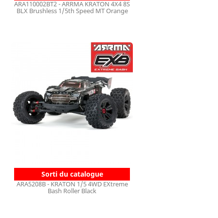
ARA110002BT2 - ARRMA KRATON 4X4 8S
BLX Brushless 1/5th Speed MT Orange
Sorti du catalogue
ARA5208B - KRATON 1/5 4WD EXtreme
Bash Roller Black