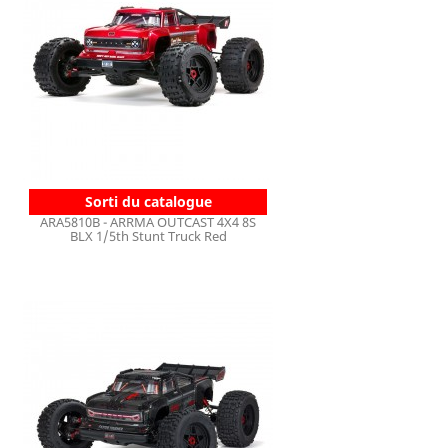
Sorti du catalogue
ARA5810B - ARRMA OUTCAST 4X4 8S
BLX 1/5th Stunt Truck Red