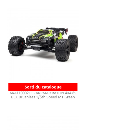
Sorti du catalogue
ARA110002T1 - ARRMA KRATON 4X4 8S
BLX Brushless 1/5th Speed MT Green