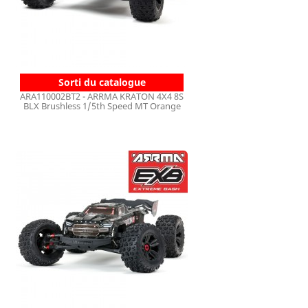
Sorti du catalogue
ARA110002BT2 - ARRMA KRATON 4X4 8S
BLX Brushless 1/5th Speed MT Orange