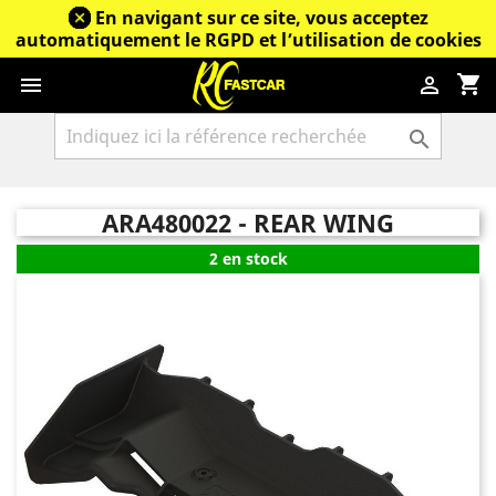
En navigant sur ce site, vous acceptez
automatiquement le RGPD et l’utilisation de cookies
shopping_cart



ARA480022 - REAR WING
2 en stock