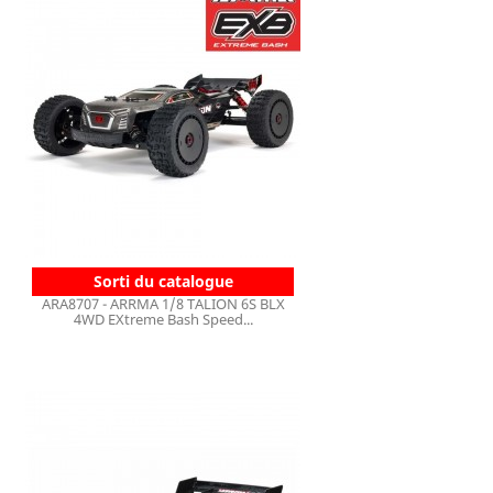
Sorti du catalogue
ARA8707 - ARRMA 1/8 TALION 6S BLX
4WD EXtreme Bash Speed...