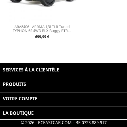
ARA8406 - ARRMA 1/8 TLR Tuned
TYPHON 6S 4WD BLX Buggy RTR,...
Prix
699,99 €
SERVICES À LA CLIENTÈLE

PRODUITS

VOTRE COMPTE

LA BOUTIQUE
© 2026 - RCFASTCAR.COM - BE 0723.889.917