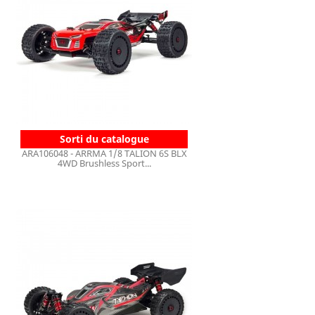
Sorti du catalogue
ARA106048 - ARRMA 1/8 TALION 6S BLX
4WD Brushless Sport...