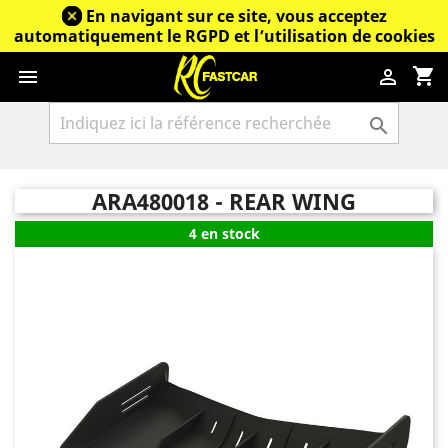
En navigant sur ce site, vous acceptez
automatiquement le RGPD et l’utilisation de cookies
shopping_cart



ARA480018 - REAR WING
4 en stock