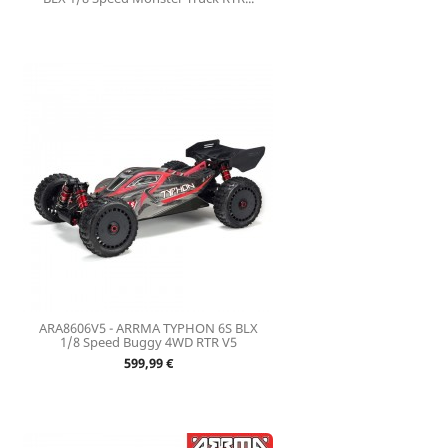
ARA8606V5 - ARRMA TYPHON 6S BLX
1/8 Speed Buggy 4WD RTR V5
Prix
599,99 €