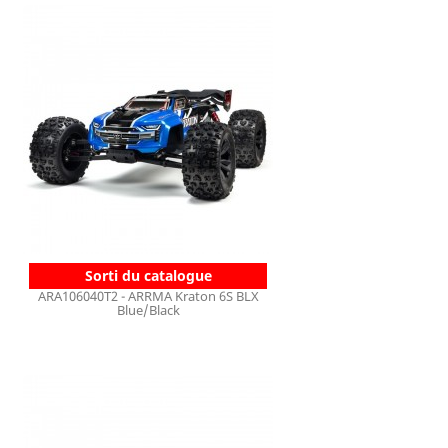
Sorti du catalogue
ARA106040T2 - ARRMA Kraton 6S BLX
Blue/Black