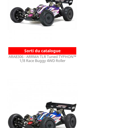
Sorti du catalogue
ARA8306 - ARRMA TLR Tuned TYPHON™
1/8 Race Buggy 4WD Roller