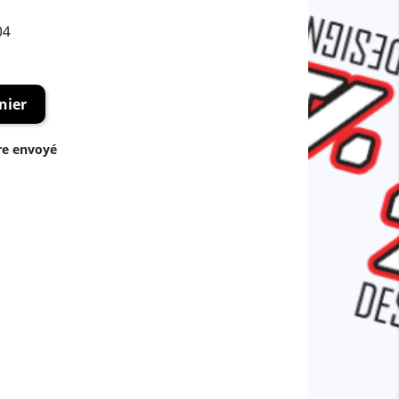
04
nier
re envoyé