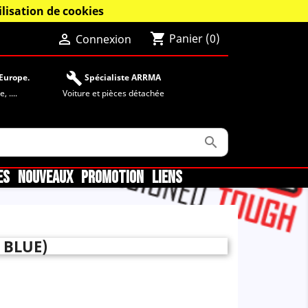
lisation de cookies
shopping_cart

Panier
(0)
Connexion
build
Europe.
Spécialiste ARRMA
 ....
Voiture et pièces détachée

ES
NOUVEAUX
PROMOTION
LIENS
 BLUE)