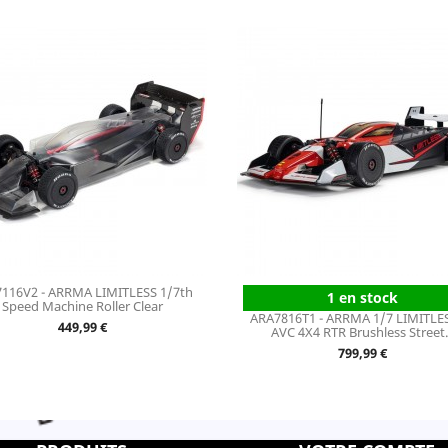
116V2 - ARRMA LIMITLESS 1/7th
1 en stock
Speed Machine Roller Clear
ARA7816T1 - ARRMA 1/7 LIMITLE
Prix
449,99 €
AVC 4X4 RTR Brushless Street..
Prix
799,99 €