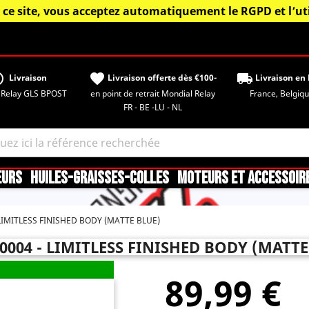
 ce site, vous acceptez automatiquement le RGPD et l’uti
tisfied
favorite
local_shipping
Livraison
Livraison offerte dès €100-
Livraison en 
 Relay GLS BPOST
en point de retrait Mondial Relay
France, Belgique,
FR - BE -LU - NL
EURS
HUILES-GRAISSES-COLLES
MOTEURS ET ACCESSOIR
LIMITLESS FINISHED BODY (MATTE BLUE)
0004 - LIMITLESS FINISHED BODY (MATTE
89,99 €