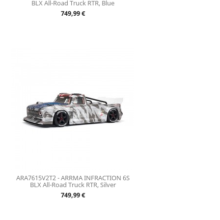
BLX All-Road Truck RTR, Blue
Prix
749,99 €
ARA7615V2T2 - ARRMA INFRACTION 6S
BLX All-Road Truck RTR, Silver
Prix
749,99 €