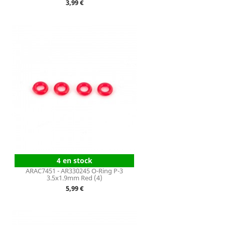
Prix
3,99 €
4 en stock
ARAC7451 - AR330245 O-Ring P-3
3.5x1.9mm Red (4)
Prix
5,99 €