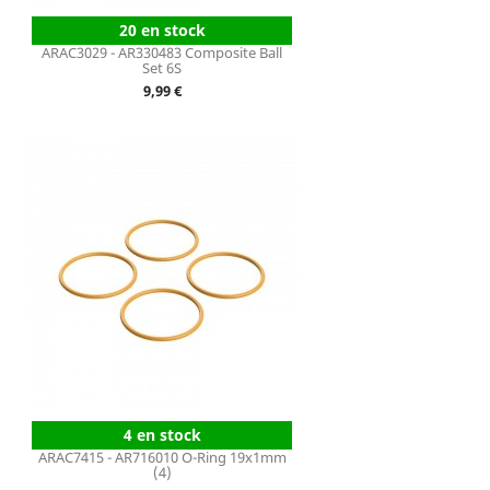
20 en stock
ARAC3029 - AR330483 Composite Ball
Set 6S
Prix
9,99 €
4 en stock
ARAC7415 - AR716010 O-Ring 19x1mm
(4)