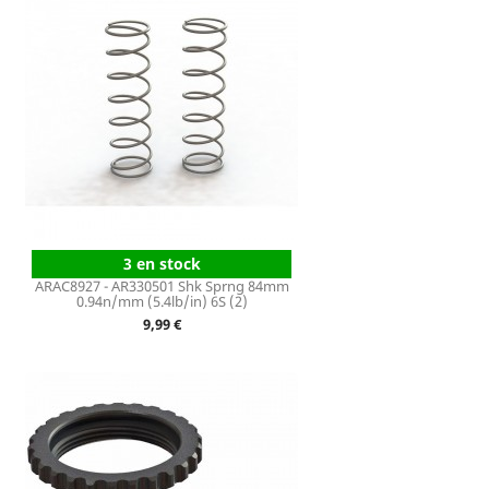
3 en stock
ARAC8927 - AR330501 Shk Sprng 84mm
0.94n/mm (5.4lb/in) 6S (2)
Prix
9,99 €