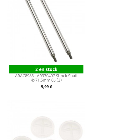
2 en stock
ARAC8986 - AR330497 Shock Shaft
4x71.5mm 6S (2)
Prix
9,99 €