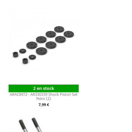
2 en stock
ARAC8972 - AR330339 Shock Piston Set
Nero (2)
Prix
7,99 €