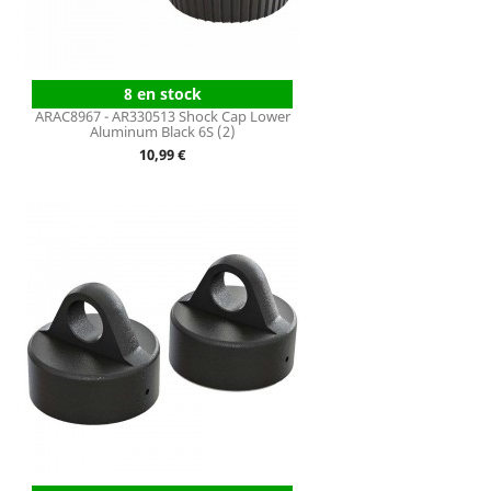
8 en stock
ARAC8967 - AR330513 Shock Cap Lower
Aluminum Black 6S (2)
Prix
10,99 €