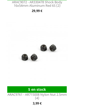
ARAC9072 - AR330478 Shock Body
16x54mm Aluminum Red 6S (2)
Prix
29,99 €
5 en stock
ARAC9761 - AR715008 Nylon Nut 2.5mm
(4)
Prix
3,99 €