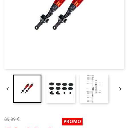


89,99 €