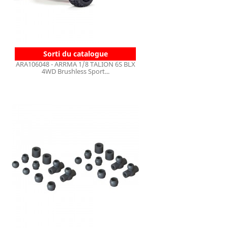
Sorti du catalogue
ARA106048 - ARRMA 1/8 TALION 6S BLX
4WD Brushless Sport...