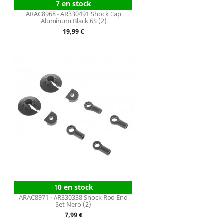
7 en stock
ARAC8968 - AR330491 Shock Cap
Aluminum Black 6S (2)
Prix
19,99 €
10 en stock
ARAC8971 - AR330338 Shock Rod End
Set Nero (2)
Prix
7,99 €