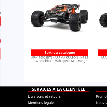
Sorti du catalogue
ARA110002BT2 - ARRMA KRATON 4X4 8S
ARA
BLX Brushless 1/5th Speed MT Orange
SERVICES À LA CLIENTÈLE
Livraisons et retours
Promot
Mentions légales
Nouvea