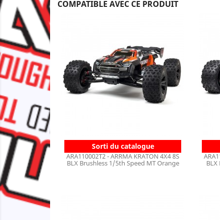
COMPATIBLE AVEC CE PRODUIT
Sorti du catalogue
ARA110002T2 - ARRMA KRATON 4X4 8S
ARA1
BLX Brushless 1/5th Speed MT Orange
BLX 