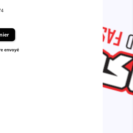
74
nier
re envoyé