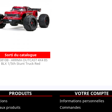
Sorti du catalogue
5810B - ARRMA OUTCAST 4X4 8S
BLX 1/5th Stunt Truck Red
PRODUITS
VOTRE COMPTE
ions
Informations personnelles
ux produits
Commandes