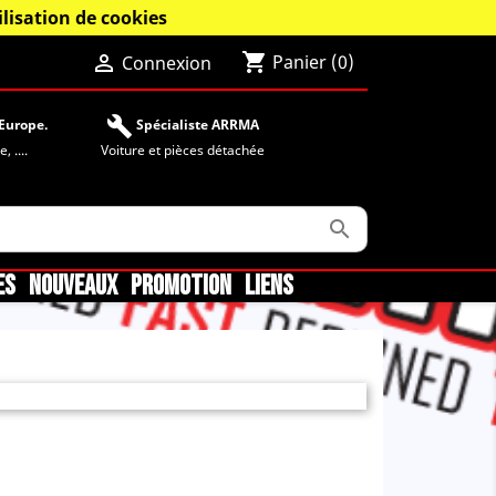
lisation de cookies
shopping_cart

Panier
(0)
Connexion
build
Europe.
Spécialiste ARRMA
 ....
Voiture et pièces détachée

ES
NOUVEAUX
PROMOTION
LIENS