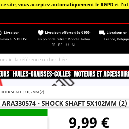
 ce site, vous acceptez automatiquement le RGPD et l’uti
tisfied
favorite
local_shipping
Livraison
Livraison offerte dès €100-
Livraison en 
 Relay GLS BPOST
en point de retrait Mondial Relay
France, Belgique,
FR - BE -LU - NL
EURS
HUILES-GRAISSES-COLLES
MOTEURS ET ACCESSOIR
SHOCK SHAFT 5X102MM (2)
ARA330574 - SHOCK SHAFT 5X102MM (2)
9,99 €