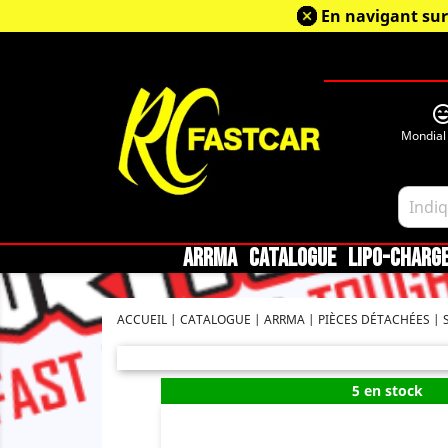
En navigant sur
sentiment_very_sa
Mondial
ARRMA
CATALOGUE
LIPO-CHARG
ACCUEIL
CATALOGUE
ARRMA
PIÈCES DÉTACHÉES
5 en stock