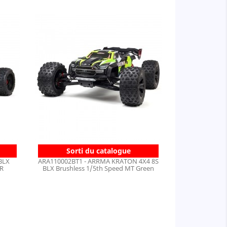
Sorti du catalogue
BLX
ARA110002BT1 - ARRMA KRATON 4X4 8S
TR
BLX Brushless 1/5th Speed MT Green