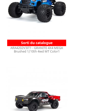
Sorti du catalogue
ARA4202V3IT1 - GRANITE 4X4 MEGA
Brushed 1/10th 4wd MT Color1