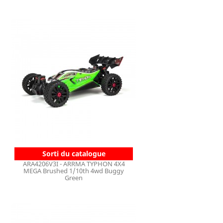
Sorti du catalogue
ARA4206V3I - ARRMA TYPHON 4X4
MEGA Brushed 1/10th 4wd Buggy
Green