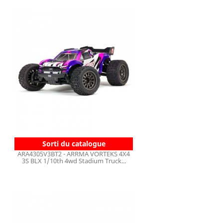
Sorti du catalogue
ARA4305V3BT2 - ARRMA VORTEKS 4X4
3S BLX 1/10th 4wd Stadium Truck...