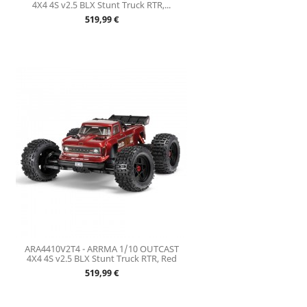
4X4 4S v2.5 BLX Stunt Truck RTR,...
Prix
519,99 €
ARA4410V2T4 - ARRMA 1/10 OUTCAST
4X4 4S v2.5 BLX Stunt Truck RTR, Red
Prix
519,99 €