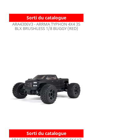
Sorti du catalogue
ARA4306V3 - ARRMA TYPHON 4X4 3S
BLX BRUSHLESS 1/8 BUGGY (RED)
Sorti du catalogue
ARA4312V3 - ARRMA BIG ROCK 4X4 V3