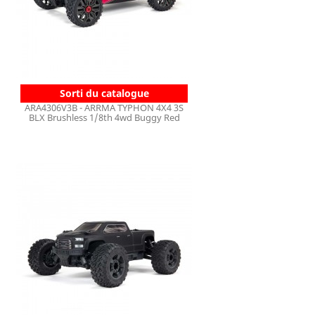
Sorti du catalogue
ARA4306V3B - ARRMA TYPHON 4X4 3S
BLX Brushless 1/8th 4wd Buggy Red