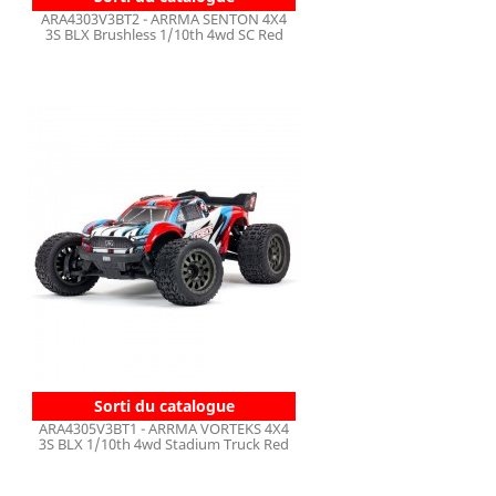
ARA4303V3BT2 - ARRMA SENTON 4X4
3S BLX Brushless 1/10th 4wd SC Red
Sorti du catalogue
ARA4305V3BT1 - ARRMA VORTEKS 4X4
3S BLX 1/10th 4wd Stadium Truck Red