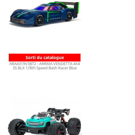
Sorti du catalogue
ARA4319V3BT2 - ARRMA VENDETTA 4X4
3S BLX 1/8th Speed Bash Racer Blue