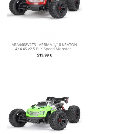
ARA4408V2T3 - ARRMA 1/10 KRATON
4X4 4S v2.5 BLX Speed Monster...
Prix
519,99 €