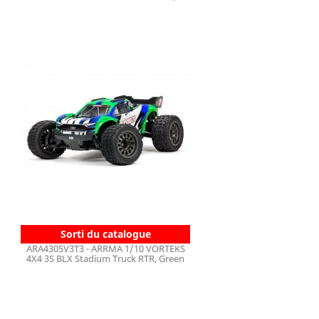
Sorti du catalogue
ARA4305V3T3 - ARRMA 1/10 VORTEKS
4X4 3S BLX Stadium Truck RTR, Green