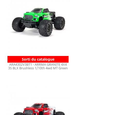
Sorti du catalogue
ARA4302V3BT1 - ARRMA GRANITE 4X4
3S BLX Brushless 1/10th 4wd MT Green