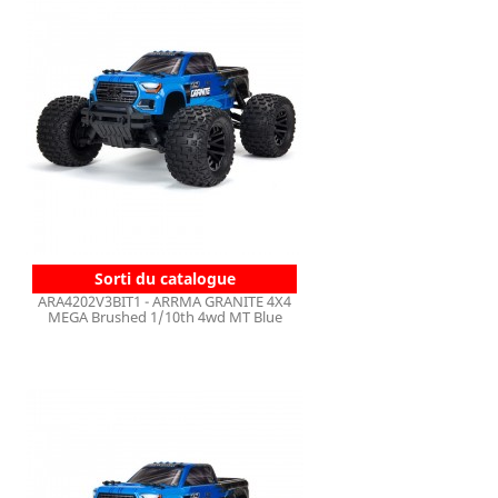
Sorti du catalogue
ARA4202V3BIT1 - ARRMA GRANITE 4X4
MEGA Brushed 1/10th 4wd MT Blue