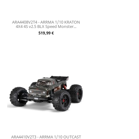
ARA4408V2T4 - ARRMA 1/10 KRATON
4X4 4S v2.5 BLX Speed Monster...
Prix
519,99 €
ARA4410V2T3 - ARRMA 1/10 OUTCAST