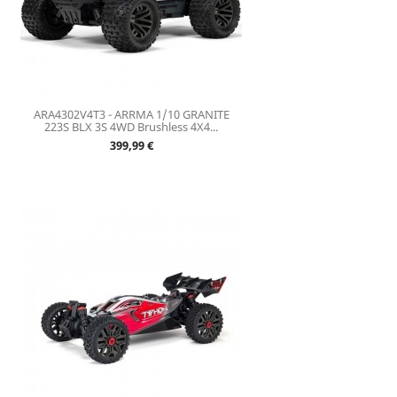
ARA4302V4T3 - ARRMA 1/10 GRANITE
223S BLX 3S 4WD Brushless 4X4...
Prix
399,99 €