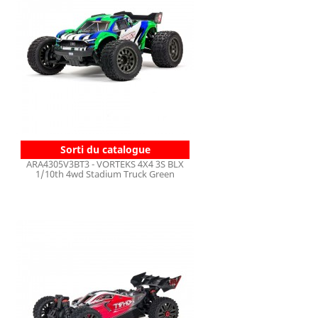
Sorti du catalogue
ARA4305V3BT3 - VORTEKS 4X4 3S BLX
1/10th 4wd Stadium Truck Green