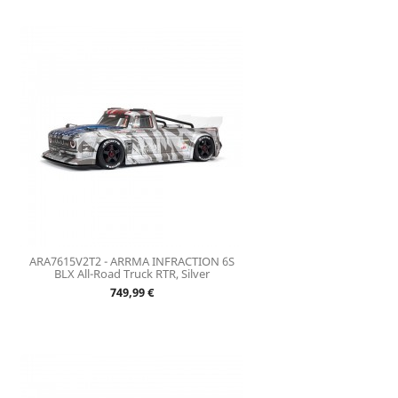
ARA7615V2T2 - ARRMA INFRACTION 6S
BLX All-Road Truck RTR, Silver
Prix
749,99 €