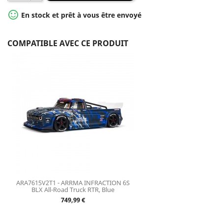

En stock et prêt à vous être envoyé
COMPATIBLE AVEC CE PRODUIT
ARA7615V2T1 - ARRMA INFRACTION 6S
BLX All-Road Truck RTR, Blue
Prix
749,99 €