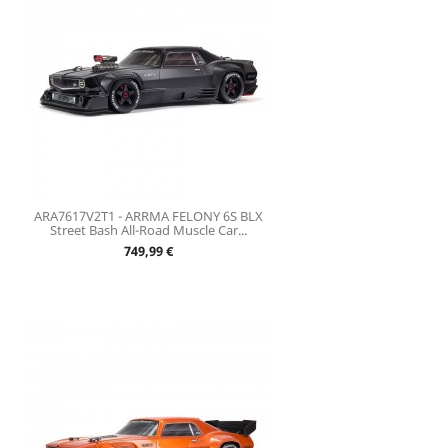
ARA7617V2T1 - ARRMA FELONY 6S BLX
Street Bash All-Road Muscle Car...
Prix
749,99 €