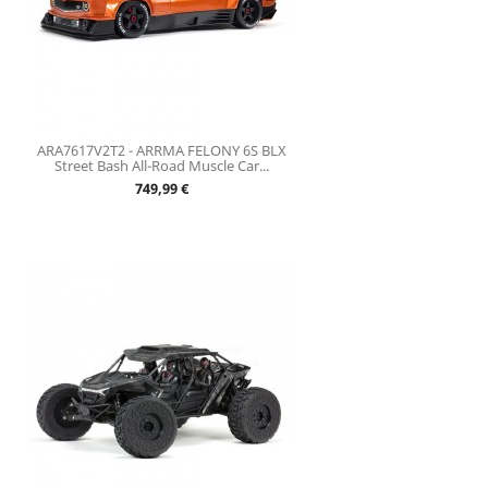
ARA7617V2T2 - ARRMA FELONY 6S BLX
Street Bash All-Road Muscle Car...
Prix
749,99 €