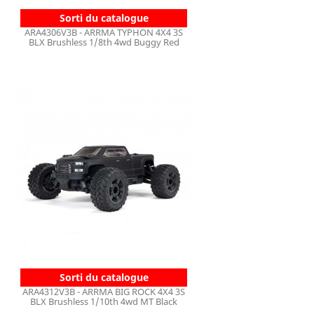
Sorti du catalogue
ARA4306V3B - ARRMA TYPHON 4X4 3S
BLX Brushless 1/8th 4wd Buggy Red
Sorti du catalogue
ARA4312V3B - ARRMA BIG ROCK 4X4 3S
BLX Brushless 1/10th 4wd MT Black