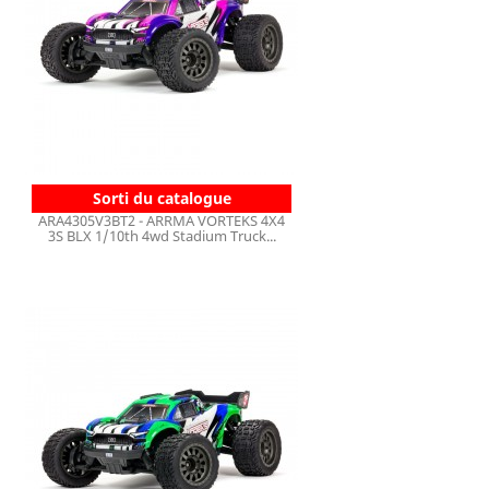
Sorti du catalogue
ARA4305V3BT2 - ARRMA VORTEKS 4X4
3S BLX 1/10th 4wd Stadium Truck...