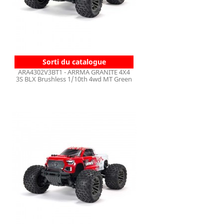
Sorti du catalogue
ARA4302V3BT1 - ARRMA GRANITE 4X4
3S BLX Brushless 1/10th 4wd MT Green