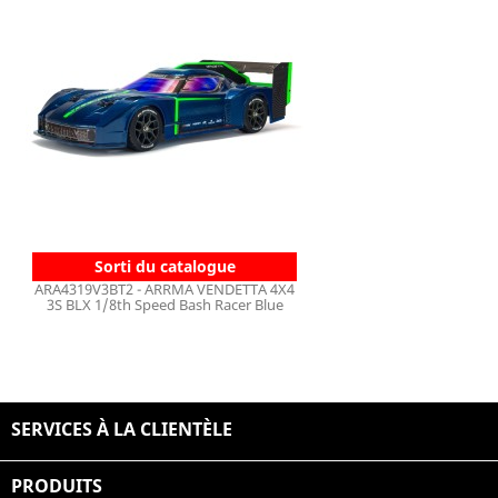
Sorti du catalogue
ARA4319V3BT2 - ARRMA VENDETTA 4X4
3S BLX 1/8th Speed Bash Racer Blue
SERVICES À LA CLIENTÈLE

PRODUITS
