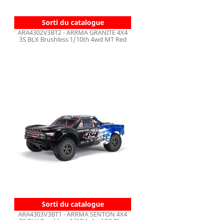
Sorti du catalogue
ARA4302V3BT2 - ARRMA GRANITE 4X4
3S BLX Brushless 1/10th 4wd MT Red
Sorti du catalogue
ARA4303V3BT1 - ARRMA SENTON 4X4