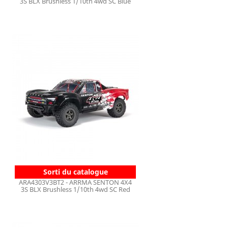
3S BLX Brushless 1/10th 4wd SC Blue
Sorti du catalogue
ARA4303V3BT2 - ARRMA SENTON 4X4
3S BLX Brushless 1/10th 4wd SC Red