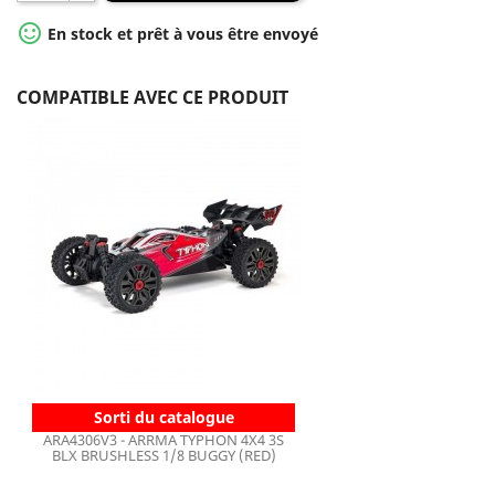

En stock et prêt à vous être envoyé
COMPATIBLE AVEC CE PRODUIT
Sorti du catalogue
ARA4306V3 - ARRMA TYPHON 4X4 3S
BLX BRUSHLESS 1/8 BUGGY (RED)