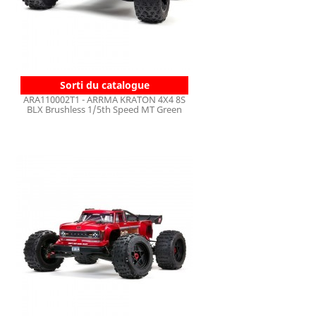
Sorti du catalogue
ARA110002T1 - ARRMA KRATON 4X4 8S
BLX Brushless 1/5th Speed MT Green