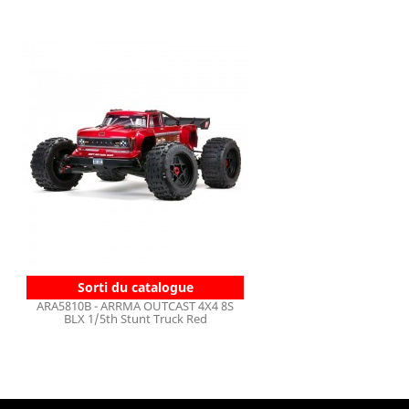
Sorti du catalogue
ARA5810B - ARRMA OUTCAST 4X4 8S
BLX 1/5th Stunt Truck Red