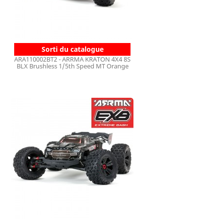
Sorti du catalogue
ARA110002BT2 - ARRMA KRATON 4X4 8S
BLX Brushless 1/5th Speed MT Orange