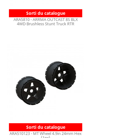
Sorti du catalogue
ARA5810 - ARRMA OUTCAST 8S BLX
4WD Brushless Stunt Truck RTR
Sorti du catalogue
ARA510123 - MT Wheel 4.9in 24mm Hex
(1pr)