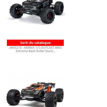
Sorti du catalogue
ARA5210 - ARRMA 1/5 OUTCAST 4WD
EXtreme Bash Roller Stunt...