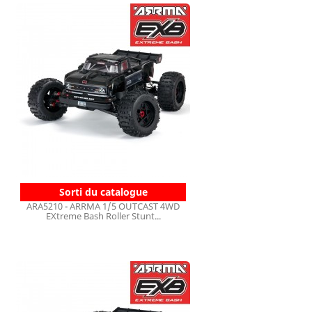
Sorti du catalogue
ARA5210 - ARRMA 1/5 OUTCAST 4WD
EXtreme Bash Roller Stunt...