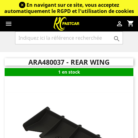
En navigant sur ce site, vous acceptez
automatiquement le RGPD et l’utilisation de cookies
shopping_cart



ARA480037 - REAR WING
1 en stock