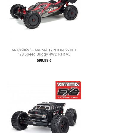
ARA8606V5 - ARRMA TYPHON 6S BLX
1/8 Speed Buggy 4WD RTR V5
Prix
599,99 €