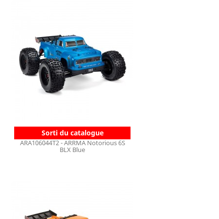
Sorti du catalogue
ARA106044T2 - ARRMA Notorious 6S
BLX Blue