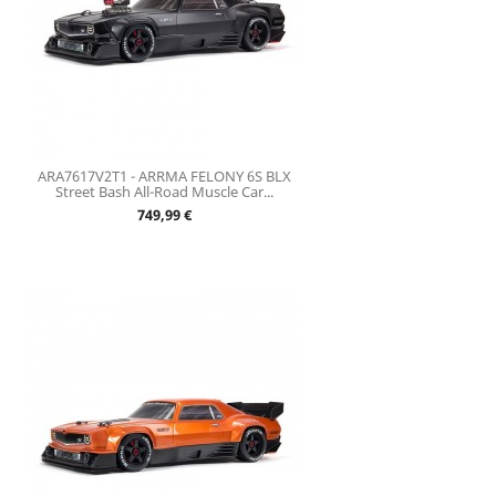
ARA7617V2T1 - ARRMA FELONY 6S BLX
Street Bash All-Road Muscle Car...
Prix
749,99 €