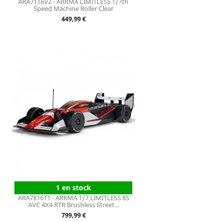
ARA7116V2 - ARRMA LIMITLESS 1/7th
Speed Machine Roller Clear
Prix
449,99 €
1 en stock
ARA7816T1 - ARRMA 1/7 LIMITLESS 8S
AVC 4X4 RTR Brushless Street...
Prix
799,99 €