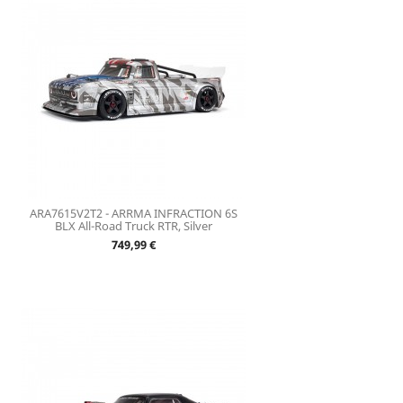
ARA7615V2T2 - ARRMA INFRACTION 6S
BLX All-Road Truck RTR, Silver
Prix
749,99 €