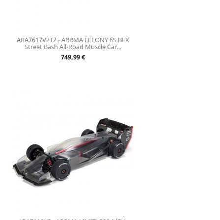
ARA7617V2T2 - ARRMA FELONY 6S BLX
Street Bash All-Road Muscle Car...
Prix
749,99 €