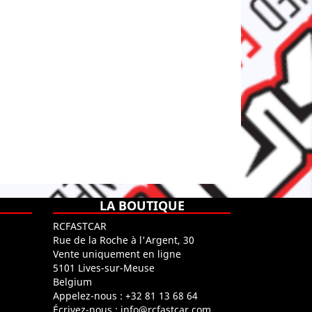
LA BOUTIQUE
RCFASTCAR
Rue de la Roche à l'Argent, 30
Vente uniquement en ligne
5101 Lives-sur-Meuse
Belgium
Appelez-nous :
+32 81 13 68 64
Écrivez-nous :
info@rcfastcar.com