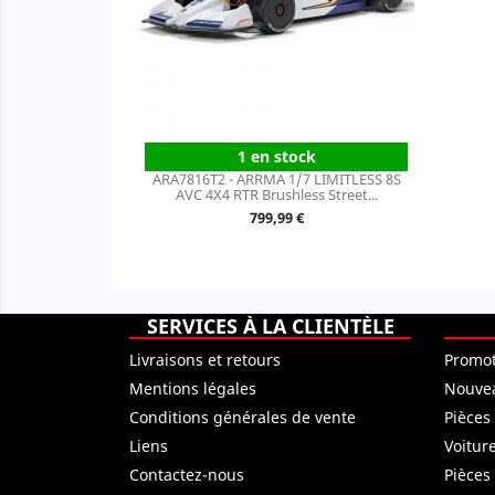
1 en stock
ARA7816T2 - ARRMA 1/7 LIMITLESS 8S
AVC 4X4 RTR Brushless Street...
Prix
799,99 €
SERVICES À LA CLIENTÈLE
Livraisons et retours
Promot
Mentions légales
Nouvea
Conditions générales de vente
Pièces
Liens
Voitur
Contactez-nous
Pièces