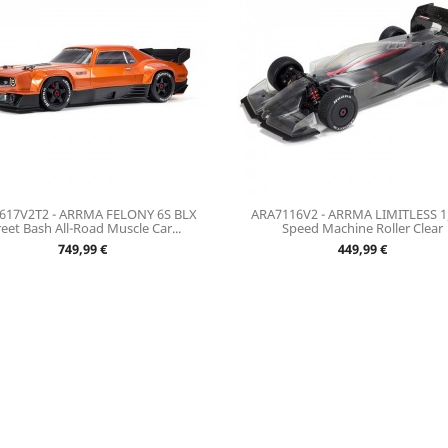
617V2T2 - ARRMA FELONY 6S BLX
ARA7116V2 - ARRMA LIMITLESS 1
reet Bash All-Road Muscle Car...
Speed Machine Roller Clear
Prix
Prix
749,99 €
449,99 €