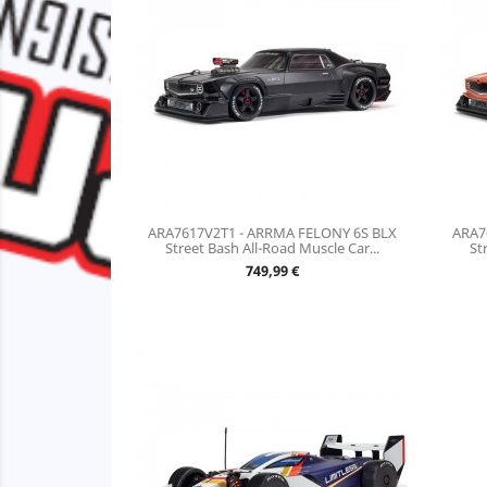
ARA7617V2T1 - ARRMA FELONY 6S BLX
ARA7
Street Bash All-Road Muscle Car...
St
Prix
749,99 €