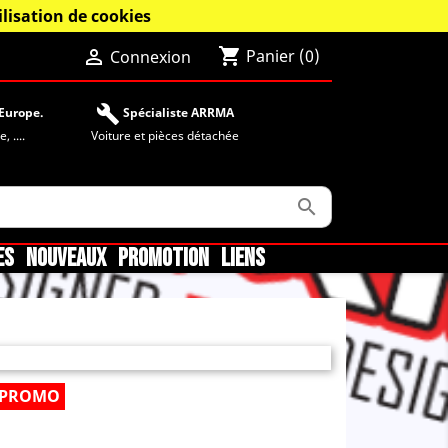
lisation de cookies
shopping_cart

Panier
(0)
Connexion
build
Europe.
Spécialiste ARRMA
 ....
Voiture et pièces détachée

ES
NOUVEAUX
PROMOTION
LIENS