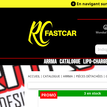
En navigant sur
sentiment_very_sa
Mondial
ARRMA
CATALOGUE
LIPO-CHARG
ACCUEIL
CATALOGUE
ARRMA
PIÈCES DÉTACHÉES
3 en stock