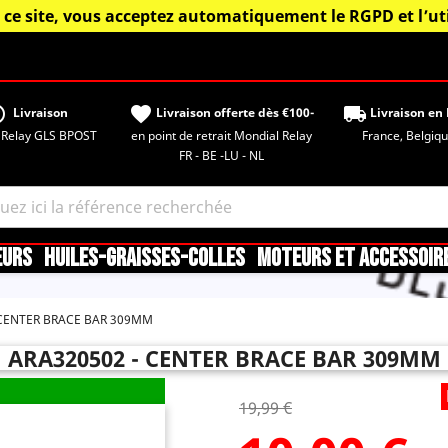
 ce site, vous acceptez automatiquement le RGPD et l’uti
tisfied
favorite
local_shipping
Livraison
Livraison offerte dès €100-
Livraison en 
 Relay GLS BPOST
en point de retrait Mondial Relay
France, Belgique,
FR - BE -LU - NL
EURS
HUILES-GRAISSES-COLLES
MOTEURS ET ACCESSOIR
CENTER BRACE BAR 309MM
ARA320502 - CENTER BRACE BAR 309MM
19,99 €