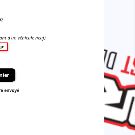
02
nt d'un véhicule neuf)
ge
nier
re envoyé