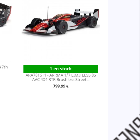
/7th
1 en stock
ARA7816T1 - ARRMA 1/7 LIMITLESS 8S
AVC 4X4 RTR Brushless Street...
Prix
799,99 €