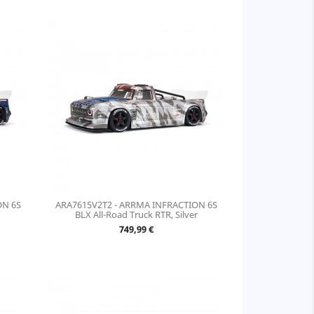
ON 6S
ARA7615V2T2 - ARRMA INFRACTION 6S
BLX All-Road Truck RTR, Silver
Prix
749,99 €